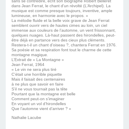
sans se contredire, écrit son biographe Robert Belleret
dans Jean Ferrat, le chant d’un révolté (L’Archipel). La
musique est comme presque toujours, inventive, ample
lumineuse, en harmonie avec le propos. »
La mélodie fluide et la belle voix grave de Jean Ferrat
semblent ouvrir vers de hautes cimes au loin, un ciel
immense aux couleurs de l’automne, un vent frissonnant,
quelques nuages. Là-haut passent des hirondelles, peut-
être déjà en partance vers des cieux plus cléments.
Restera-t-il un chant d’oiseau ?, chantera Ferrat en 1976.
Sa poésie et sa respiration font tout le charme de cette
montagne magique.
L’Extrait de « La Montagne »
Jean Ferrat, 1964
« Le vin ne sera plus tiré
C’était une horrible piquette
Mais il faisait des centenaires
à ne plus que savoir en faire
S’il ne vous tournait pas la tête
Pourtant que la montagne est belle
Comment peut-on s’imaginer
En voyant un vol d’hirondelles
Que l’automne vient d’arriver ? »
Nathalie Lacube