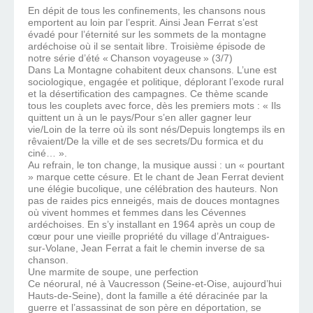
En dépit de tous les confinements, les chansons nous
emportent au loin par l’esprit. Ainsi Jean Ferrat s’est
évadé pour l’éternité sur les sommets de la montagne
ardéchoise où il se sentait libre. Troisième épisode de
notre série d’été « Chanson voyageuse » (3/7)​​​
Dans La Montagne cohabitent deux chansons. L’une est
sociologique, engagée et politique, déplorant l’exode rural
et la désertification des campagnes. Ce thème scande
tous les couplets avec force, dès les premiers mots : « Ils
quittent un à un le pays/Pour s’en aller gagner leur
vie/Loin de la terre où ils sont nés/Depuis longtemps ils en
rêvaient/De la ville et de ses secrets/Du formica et du
ciné… ».
Au refrain, le ton change, la musique aussi : un « pourtant
» marque cette césure. Et le chant de Jean Ferrat devient
une élégie bucolique, une célébration des hauteurs. Non
pas de raides pics enneigés, mais de douces montagnes
où vivent hommes et femmes dans les Cévennes
ardéchoises. En s’y installant en 1964 après un coup de
cœur pour une vieille propriété du village d’Antraigues-
sur-Volane, Jean Ferrat a fait le chemin inverse de sa
chanson.
Une marmite de soupe, une perfection
Ce néorural, né à Vaucresson (Seine-et-Oise, aujourd’hui
Hauts-de-Seine), dont la famille a été déracinée par la
guerre et l’assassinat de son père en déportation, se