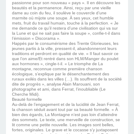
passionne pour son nouveau « pays ». Il en découvre les
beautés et la permanence. Ainsi, reçu par une vieille
dame au coin du feu, il soulève le couvercle d’une
marmite où mijote une soupe. À ses yeux, cet humble
mets, fruit du travail humain, touche à la perfection. « Je
me demande ce qu’il restera d’une civilisation qui va sur
la Lune et qui ne sait pas faire la soupe », confie-t-il dans
l’émission « Discorama ».
Happés par le consumérisme des Trente Glorieuses, les
jeunes partis à la ville, pressent-il, abandonneront leurs
traditions et perdront en qualité de vie. « Il faut savoir ce
que l’on aime/Et rentré dans son HLM/Manger du poulet
aux hormones », cingle-t-il. « Le triomphe de La
montagne, reconnue comme première chanson
écologique, s’explique par le désenchantement des
ruraux exilés dans les villes (…). Ils souffrent de la société
dite de progrès », analyse Alain Marouani, son
photographe et ami, dans Ferrat, l’inoubliable (Le
Cherche Midi).
Beauté formelle
Au-delà de l’engagement et de la lucidité de Jean Ferrat,
la chanson séduit avant tout par sa beauté formelle. « À
bien des égards, La Montagne n’est pas loin d’atteindre
des sommets. Le texte, une merveille de construction, se
lit comme une petite nouvelle. Les images sont belles,
fortes, originales. Le grave et le cocasse s’y juxtaposent