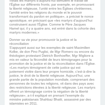
«Mais les martyrs d’aujourd’hui stimulent le travail de
l’Église sur différents fronts, par exemple, en promouvant
la liberté religieuse, l’unité entre les Églises chrétiennes,
l’amitié entre les religions du monde et le pouvoir
transformant du pardon en politique», a précisé le nonce
apostolique, en précisant que «les martyrs d’aujourd’hui
construisent aussi l’Église. Comme le Père Jacques
Hamel qui, il y a quatre ans, est entré dans la cohorte des
martyrs modernes.»
Donner sa vie pour promouvoir la justice et la
réconciliation
S’appuyant aussi sur les exemples de saint Maximilien
Kolbe, de don Pino Puglisi, de Mgr Romero ou encore du
théologien protestant Dietrich Bonhoeffer, Mgr Migliore a
mis en valeur la fécondité de leurs témoignages pour la
promotion de la justice et de la réconciliation dans l’Église.
«Les martyrs témoignent de cette justice qui est
justement violée dans leur propre homicide, c’est-à-dire la
justice, le droit de la liberté religieuse. Aujourd’hui, une
grande partie de la population mondiale, comprenant des
personnes de toutes les religions, vit dans des pays avec
des restrictions élevées à la liberté religieuse. Les martyrs
offrent un témoignage contre la négation de la liberté
religieuse», a-t-il expliqué en prenant l’exemple du
ministre pakistanais Shahbaz Bhatti, assassiné par des
islamistes en 2011.