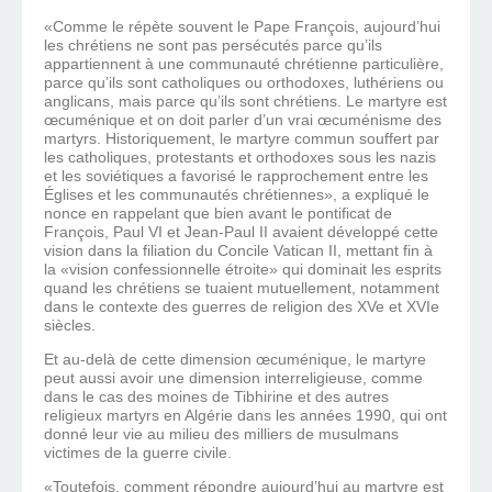
«Comme le répète souvent le Pape François, aujourd’hui
les chrétiens ne sont pas persécutés parce qu’ils
appartiennent à une communauté chrétienne particulière,
parce qu’ils sont catholiques ou orthodoxes, luthériens ou
anglicans, mais parce qu’ils sont chrétiens. Le martyre est
œcuménique et on doit parler d’un vrai œcuménisme des
martyrs. Historiquement, le martyre commun souffert par
les catholiques, protestants et orthodoxes sous les nazis
et les soviétiques a favorisé le rapprochement entre les
Églises et les communautés chrétiennes», a expliqué le
nonce en rappelant que bien avant le pontificat de
François, Paul VI et Jean-Paul II avaient développé cette
vision dans la filiation du Concile Vatican II, mettant fin à
la «vision confessionnelle étroite» qui dominait les esprits
quand les chrétiens se tuaient mutuellement, notamment
dans le contexte des guerres de religion des XVe et XVIe
siècles.
Et au-delà de cette dimension œcuménique, le martyre
peut aussi avoir une dimension interreligieuse, comme
dans le cas des moines de Tibhirine et des autres
religieux martyrs en Algérie dans les années 1990, qui ont
donné leur vie au milieu des milliers de musulmans
victimes de la guerre civile.
«Toutefois, comment répondre aujourd’hui au martyre est