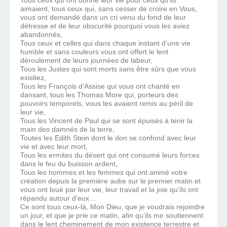
Tous ceux qui ont donné leur vie pour ceux qu’ils
aimaient, tous ceux qui, sans cesser de croire en Vous,
vous ont demandé dans un cri venu du fond de leur
détresse et de leur obscurité pourquoi vous les aviez
abandonnés,
Tous ceux et celles qui dans chaque instant d’une vie
humble et sans couleurs vous ont offert le lent
déroulement de leurs journées de labeur,
Tous les Justes qui sont morts sans être sûrs que vous
existiez,
Tous les François d’Assise qui vous ont chanté en
dansant, tous les Thomas More qui, porteurs des
pouvoirs temporels, vous les avaient remis au péril de
leur vie,
Tous les Vincent de Paul qui se sont épuisés à tenir la
main des damnés de la terre,
Toutes les Edith Stein dont le don se confond avec leur
vie et avec leur mort,
Tous les ermites du désert qui ont consumé leurs forces
dans le feu du buisson ardent,
Tous les hommes et les femmes qui ont animé votre
création depuis la première aube sur le premier matin et
vous ont loué par leur vie, leur travail et la joie qu’ils ont
répandu autour d’eux…
Ce sont tous ceux-là, Mon Dieu, que je voudrais rejoindre
un jour, et que je prie ce matin, afin qu’ils me soutiennent
dans le lent cheminement de mon existence terrestre et