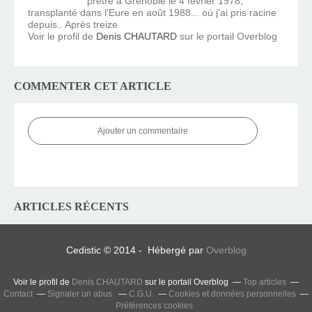
prêtre à Grenoble le 4 février 1978,
transplanté dans l'Eure en août 1988... où j'ai pris racine
depuis.. Après treize
Voir le profil de
Denis CHAUTARD
sur le portail Overblog
COMMENTER CET ARTICLE
Ajouter un commentaire
ARTICLES RÉCENTS
Cedistic © 2014 - Hébergé par
Overblog
Voir le profil de
Denis CHAUTARD
sur le portail Overblog
Top articles
Contact
Signaler un abus
C.G.U.
Cookies et données personnelles
Préférences cookies