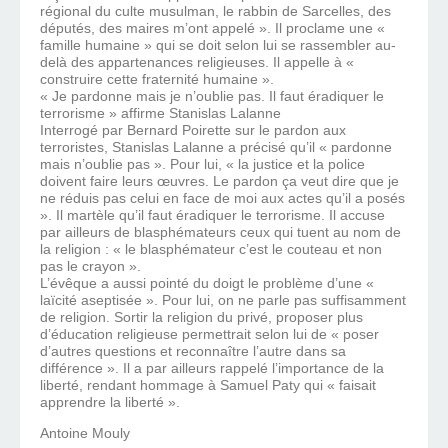
régional du culte musulman, le rabbin de Sarcelles, des
députés, des maires m’ont appelé ». Il proclame une «
famille humaine » qui se doit selon lui se rassembler au-
delà des appartenances religieuses. Il appelle à «
construire cette fraternité humaine ».
« Je pardonne mais je n’oublie pas. Il faut éradiquer le
terrorisme » affirme Stanislas Lalanne
Interrogé par Bernard Poirette sur le pardon aux
terroristes, Stanislas Lalanne a précisé qu’il « pardonne
mais n’oublie pas ». Pour lui, « la justice et la police
doivent faire leurs œuvres. Le pardon ça veut dire que je
ne réduis pas celui en face de moi aux actes qu’il a posés
». Il martèle qu’il faut éradiquer le terrorisme. Il accuse
par ailleurs de blasphémateurs ceux qui tuent au nom de
la religion : « le blasphémateur c’est le couteau et non
pas le crayon ».
L’évêque a aussi pointé du doigt le problème d’une «
laïcité aseptisée ». Pour lui, on ne parle pas suffisamment
de religion. Sortir la religion du privé, proposer plus
d’éducation religieuse permettrait selon lui de « poser
d’autres questions et reconnaître l’autre dans sa
différence ». Il a par ailleurs rappelé l’importance de la
liberté, rendant hommage à Samuel Paty qui « faisait
apprendre la liberté ».
Antoine Mouly