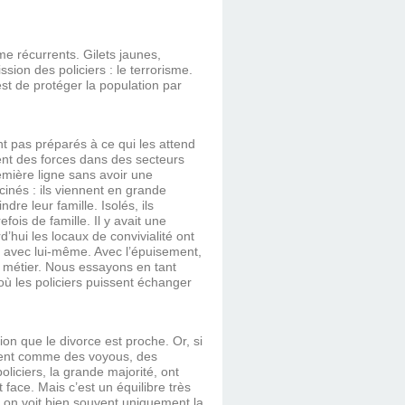
me récurrents. Gilets jaunes,
ssion des policiers : le terrorisme.
est de protéger la population par
nt pas préparés à ce qui les attend
ent des forces dans des secteurs
première ligne sans avoir une
cinés : ils viennent en grande
dre leur famille. Isolés, ils
fois de famille. Il y avait une
d’hui les locaux de convivialité ont
ul avec lui-même. Avec l’épuisement,
ur métier. Nous essayons en tant
ù les policiers puissent échanger
on que le divorce est proche. Or, si
isent comme des voyous, des
oliciers, la grande majorité, ont
 face. Mais c’est un équilibre très
x on voit bien souvent uniquement la