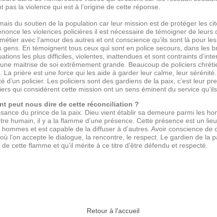
pas la violence qui est à l’origine de cette réponse.
ais du soutien de la population car leur mission est de protéger les cito
nonce les violences policières il est nécessaire de témoigner de leurs 
métier avec l’amour des autres et ont conscience qu’ils sont là pour les p
es gens. En témoignent tous ceux qui sont en police secours, dans les b
ions les plus difficiles, violentes, inattendues et sont contraints d’int
e maitrise de soi extrêmement grande. Beaucoup de policiers chrétiens
. La prière est une force qui les aide à garder leur calme, leur sérénité
té d’un policier. Les policiers sont des gardiens de la paix, c’est leur pr
iers qui considèrent cette mission ont un sens éminent du service qu’il
nt peut nous dire de cette réconciliation ?
sance du prince de la paix. Dieu vient établir sa demeure parmi les hom
re humain, il y a la flamme d’une présence. Cette présence est un lie
hommes et est capable de la diffuser à d’autres. Avoir conscience de 
où l’on accepte le dialogue, la rencontre, le respect. Le gardien de la 
e cette flamme et qu’il mérite à ce titre d’être défendu et respecté.
Retour à l'accueil