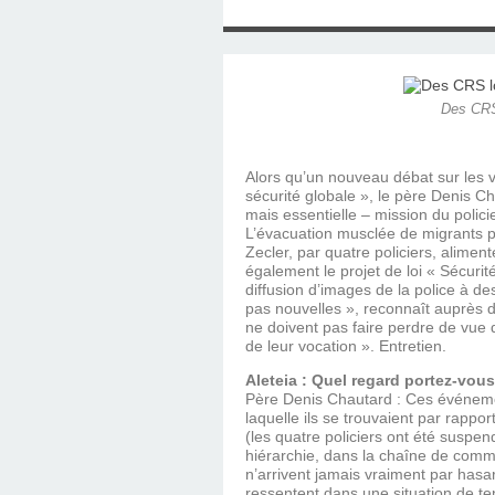
SAINT MARCEL (EUR
CE SAMEDI 12 JUIL
RÉALISÉES PAR M
AN APRÈS LA MOR
FRANCE DU 12 JU
LA MAISON DES
DIMANCHE 7 JUIN
MISSION DE FR
PRIVAS ANNÉE
MES RACIN
PONTIGNY LE 12 JU
PÈRE MATERNEL,
JOSIMO TAVARES L
PONTIGNY (Y
OCTOBRE 2
8 AOÛT 20
EVREUX
Des CRS 
1987 À SAINT SÉB
FERLAT EN 1
Alors qu’un nouveau débat sur les vi
sécurité globale », le père Denis Ch
TOCANTINS (BR
mais essentielle – mission du policie
L’évacuation musclée de migrants p
Zecler, par quatre policiers, alimen
également le projet de loi « Sécurité 
diffusion d’images de la police à de
pas nouvelles », reconnaît auprès d
ne doivent pas faire perdre de vue 
de leur vocation ». Entretien.
Aleteia : Quel regard portez-vou
Père Denis Chautard : Ces événement
laquelle ils se trouvaient par rappo
(les quatre policiers ont été suspen
hiérarchie, dans la chaîne de comm
n’arrivent jamais vraiment par hasar
ressentent dans une situation de te