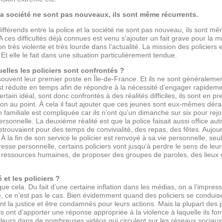
 la société ne sont pas nouveaux, ils sont même récurrents.
ifférends entre la police et la société ne sont pas nouveau, ils sont mê
 ces difficultés déjà connues est venu s’ajouter un fait grave pour la mi
 très violente et très lourde dans l’actualité. La mission des policiers 
Et elle le fait dans une situation particulièrement tendue.
uelles les policiers sont confrontés ?
 souvent leur premier poste en Île-de-France. Et ils ne sont généraleme
st réduite en temps afin de répondre à la nécessité d’engager rapidem
ertain idéal, sont donc confrontés à des réalités difficiles, ils sont en 
ion au point. À cela il faut ajouter que ces jeunes sont eux-mêmes déra
n familiale est compliquée car ils n’ont qu’un dimanche sur six pour rejoin
onnelle. La deuxième réalité est que la police faisait aussi office autre
 retrouvaient pour des temps de convivialité, des repas, des fêtes. Aujour
À la fin de son service le policier est renvoyé à sa vie personnelle, se
resse personnelle, certains policiers vont jusqu’à perdre le sens de le
s ressources humaines, de proposer des groupes de paroles, des lieux o
é et les policiers ?
 cela. Du fait d’une certaine inflation dans les médias, on a l’impressi
due, ce n’est pas le cas. Bien évidemment quand des policiers se condu
nt la justice et être condamnés pour leurs actions. Mais la plupart des p
s ont d’apporter une réponse appropriée à la violence à laquelle ils font
illeurs dans de nombreuses vidéos qui circulent sur les réseaux sociau