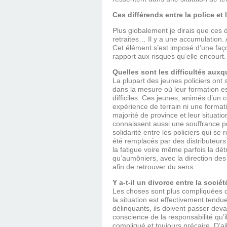
Ces différends entre la police et
Plus globalement je dirais que ces d
retraites… Il y a une accumulation. A
Cet élément s’est imposé d’une façon
rapport aux risques qu’elle encourt. 
Quelles sont les difficultés auxq
La plupart des jeunes policiers ont
dans la mesure où leur formation e
difficiles. Ces jeunes, animés d’un c
expérience de terrain ni une format
majorité de province et leur situatio
connaissent aussi une souffrance pers
solidarité entre les policiers qui se
été remplacés par des distributeurs 
la fatigue voire même parfois la dét
qu’aumôniers, avec la direction de
afin de retrouver du sens.
Y a-t-il un divorce entre la sociét
Les choses sont plus compliquées que
la situation est effectivement ten
délinquants, ils doivent passer deva
conscience de la responsabilité qu’il
compliqué et toujours précaire. D’a