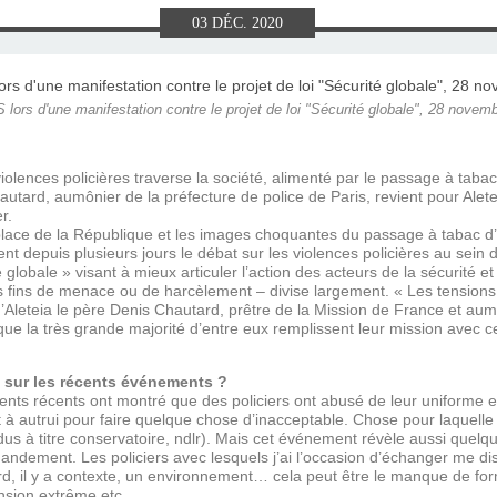
E), SAMEDI
LET 2025 À
ON GRAND
T DE DON
IN AU 19
 FRÈRES
 2015 À
ANCE À
S 1930
ES
03
DÉC.
2020
ILLET 2025
 ETIENNE
E 11 MAI
ONNE)
015
15
lors d'une manifestation contre le projet de loi "Sécurité globale", 28 novem
ASTIEN DE
918
olences policières traverse la société, alimenté par le passage à tabac 
autard, aumônier de la préfecture de police de Paris, revient pour Aletei
ÉSIL)
r.
lace de la République et les images choquantes du passage à tabac d
tent depuis plusieurs jours le débat sur les violences policières au sein 
globale » visant à mieux articuler l’action des acteurs de la sécurité et d
s fins de menace ou de harcèlement – divise largement. « Les tensions e
’Aleteia le père Denis Chautard, prêtre de la Mission de France et aumô
que la très grande majorité d’entre eux remplissent leur mission avec 
s sur les récents événements ?
s récents ont montré que des policiers ont abusé de leur uniforme et 
rt à autrui pour faire quelque chose d’inacceptable. Chose pour laquell
dus à titre conservatoire, ndlr). Mais cet événement révèle aussi quelqu
andement. Les policiers avec lesquels j’ai l’occasion d’échanger me d
d, il y a contexte, un environnement… cela peut être le manque de forma
nsion extrême etc.