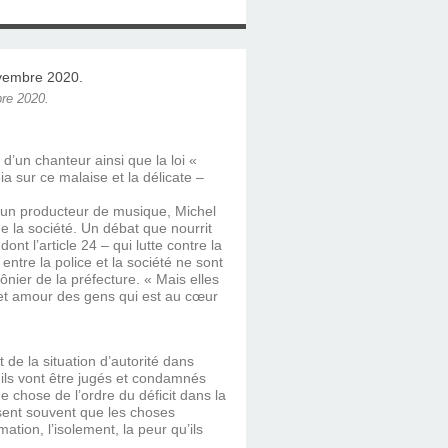
bre 2020.
d’un chanteur ainsi que la loi «
a sur ce malaise et la délicate –
’un producteur de musique, Michel
de la société. Un débat que nourrit
ont l’article 24 – qui lutte contre la
ntre la police et la société ne sont
nier de la préfecture. « Mais elles
cet amour des gens qui est au cœur
de la situation d’autorité dans
e ils vont être jugés et condamnés
e chose de l’ordre du déficit dans la
isent souvent que les choses
tion, l’isolement, la peur qu’ils