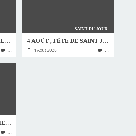
SAINT DU JOUR
JEUDI 6 AOÛT, FÊTE DE LA TRANSFIGURATION
4 AOÛT , FÊTE DE SAINT JEAN-MARIE VIANNEY, CURÉ D'ARS
…
4 Août 2026
…
HOMÉLIE DU DIMANCHE 9 AOÛT 2026
…