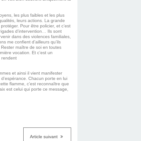
yens, les plus faibles et les plus
qualités, leurs actions. La grande
rotéger. Pour être policier, et c’est
rigades d’intervention… Ils sont
ervenir dans des violences familiales,
 me confient d’ailleurs qu’ils
. Rester maître de soi en toutes
emière vocation. Et c’est un
s rendent
mes et ainsi il vient manifester
u d’espérance. Chacun porte en lui
cette flamme, c’est reconnaître que
paix est celui qui porte ce message,
Article suivant