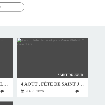
e
SAINT DU JOUR
JEUDI 6 AOÛT, FÊTE DE LA TRANSFIGURATION
4 AOÛT , FÊTE DE SAINT JEAN-MARIE VIANNEY, CURÉ D'ARS
…
4 Août 2026
…