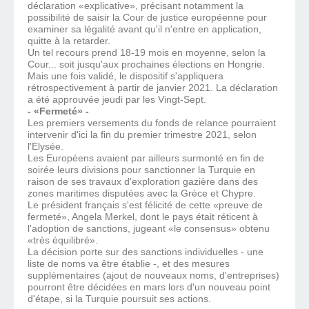
déclaration «explicative», précisant notamment la
possibilité de saisir la Cour de justice européenne pour
examiner sa légalité avant qu'il n'entre en application,
quitte à la retarder.
Un tel recours prend 18-19 mois en moyenne, selon la
Cour... soit jusqu'aux prochaines élections en Hongrie.
Mais une fois validé, le dispositif s'appliquera
rétrospectivement à partir de janvier 2021. La déclaration
a été approuvée jeudi par les Vingt-Sept.
- «Fermeté» -
Les premiers versements du fonds de relance pourraient
intervenir d'ici la fin du premier trimestre 2021, selon
l'Elysée.
Les Européens avaient par ailleurs surmonté en fin de
soirée leurs divisions pour sanctionner la Turquie en
raison de ses travaux d'exploration gazière dans des
zones maritimes disputées avec la Grèce et Chypre.
Le président français s'est félicité de cette «preuve de
fermeté», Angela Merkel, dont le pays était réticent à
l'adoption de sanctions, jugeant «le consensus» obtenu
«très équilibré».
La décision porte sur des sanctions individuelles - une
liste de noms va être établie -, et des mesures
supplémentaires (ajout de nouveaux noms, d'entreprises)
pourront être décidées en mars lors d'un nouveau point
d'étape, si la Turquie poursuit ses actions.