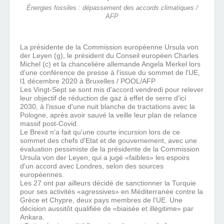
Énergies fossiles : dépassement des accords climatiques /
AFP
La présidente de la Commission européenne Ursula von
der Leyen (g), le président du Conseil européen Charles
Michel (c) et la chancelière allemande Angela Merkel lors
d'une conférence de presse à l'issue du sommet de l'UE,
l1 décembre 2020 à Bruxelles / POOL/AFP
Les Vingt-Sept se sont mis d'accord vendredi pour relever
leur objectif de réduction de gaz à effet de serre d'ici
2030, à l'issue d'une nuit blanche de tractations avec la
Pologne, après avoir sauvé la veille leur plan de relance
massif post-Covid.
Le Brexit n'a fait qu'une courte incursion lors de ce
sommet des chefs d'Etat et de gouvernement, avec une
évaluation pessimiste de la présidente de la Commission
Ursula von der Leyen, qui a jugé «faibles» les espoirs
d'un accord avec Londres, selon des sources
européennes.
Les 27 ont par ailleurs décidé de sanctionner la Turquie
pour ses activités «agressives» en Méditerranée contre la
Grèce et Chypre, deux pays membres de l'UE. Une
décision aussitôt qualifiée de «biaisée et illégitime» par
Ankara.