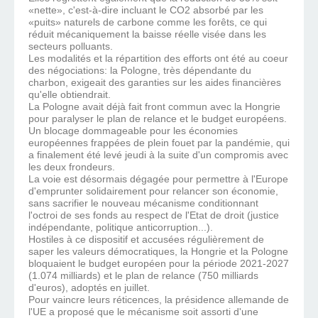
«nette», c'est-à-dire incluant le CO2 absorbé par les
«puits» naturels de carbone comme les forêts, ce qui
réduit mécaniquement la baisse réelle visée dans les
secteurs polluants.
Les modalités et la répartition des efforts ont été au coeur
des négociations: la Pologne, très dépendante du
charbon, exigeait des garanties sur les aides financières
qu'elle obtiendrait.
La Pologne avait déjà fait front commun avec la Hongrie
pour paralyser le plan de relance et le budget européens.
Un blocage dommageable pour les économies
européennes frappées de plein fouet par la pandémie, qui
a finalement été levé jeudi à la suite d'un compromis avec
les deux frondeurs.
La voie est désormais dégagée pour permettre à l'Europe
d'emprunter solidairement pour relancer son économie,
sans sacrifier le nouveau mécanisme conditionnant
l'octroi de ses fonds au respect de l'Etat de droit (justice
indépendante, politique anticorruption...).
Hostiles à ce dispositif et accusées régulièrement de
saper les valeurs démocratiques, la Hongrie et la Pologne
bloquaient le budget européen pour la période 2021-2027
(1.074 milliards) et le plan de relance (750 milliards
d'euros), adoptés en juillet.
Pour vaincre leurs réticences, la présidence allemande de
l'UE a proposé que le mécanisme soit assorti d'une