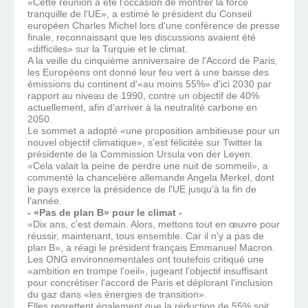
«Cette réunion a été l'occasion de montrer la force
tranquille de l'UE», a estimé le président du Conseil
européen Charles Michel lors d'une conférence de presse
finale, reconnaissant que les discussions avaient été
«difficiles» sur la Turquie et le climat.
A la veille du cinquième anniversaire de l'Accord de Paris,
les Européens ont donné leur feu vert à une baisse des
émissions du continent d'«au moins 55%» d'ici 2030 par
rapport au niveau de 1990, contre un objectif de 40%
actuellement, afin d'arriver à la neutralité carbone en
2050.
Le sommet a adopté «une proposition ambitieuse pour un
nouvel objectif climatique», s'est félicitée sur Twitter la
présidente de la Commission Ursula von der Leyen.
«Cela valait la peine de perdre une nuit de sommeil», a
commenté la chancelière allemande Angela Merkel, dont
le pays exerce la présidence de l'UE jusqu'à la fin de
l'année.
- «Pas de plan B» pour le climat -
«Dix ans, c'est demain. Alors, mettons tout en œuvre pour
réussir, maintenant, tous ensemble. Car il n'y a pas de
plan B», a réagi le président français Emmanuel Macron.
Les ONG environnementales ont toutefois critiqué une
«ambition en trompe l'oeil», jugeant l'objectif insuffisant
pour concrétiser l'accord de Paris et déplorant l'inclusion
du gaz dans «les énergies de transition».
Elles regrettent également que la réduction de 55% soit