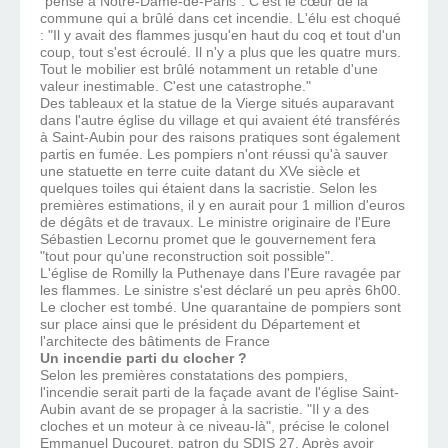
"pensé à Notre-Dame-de-Paris". C'est le cœur de la
commune qui a brûlé dans cet incendie. L'élu est choqué
: "Il y avait des flammes jusqu'en haut du coq et tout d'un
coup, tout s'est écroulé. Il n'y a plus que les quatre murs.
Tout le mobilier est brûlé notamment un retable d'une
valeur inestimable. C'est une catastrophe."
Des tableaux et la statue de la Vierge situés auparavant
dans l'autre église du village et qui avaient été transférés
à Saint-Aubin pour des raisons pratiques sont également
partis en fumée. Les pompiers n'ont réussi qu'à sauver
une statuette en terre cuite datant du XVe siècle et
quelques toiles qui étaient dans la sacristie. Selon les
premières estimations, il y en aurait pour 1 million d'euros
de dégâts et de travaux. Le ministre originaire de l'Eure
Sébastien Lecornu promet que le gouvernement fera
"tout pour qu'une reconstruction soit possible".
L'église de Romilly la Puthenaye dans l'Eure ravagée par
les flammes. Le sinistre s'est déclaré un peu après 6h00.
Le clocher est tombé. Une quarantaine de pompiers sont
sur place ainsi que le président du Département et
l'architecte des bâtiments de France
Un incendie parti du clocher ?
Selon les premières constatations des pompiers,
l'incendie serait parti de la façade avant de l'église Saint-
Aubin avant de se propager à la sacristie. "Il y a des
cloches et un moteur à ce niveau-là", précise le colonel
Emmanuel Ducouret, patron du SDIS 27. Après avoir