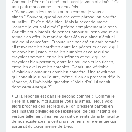
Comme le Père m’a aimé, moi aussi je vous ai aimés.” Ce
tout petit mot comme… et deux fois.
• “Aimez-vous les uns les autres comme je vous ai
aimés.” Souvent, quand on cite cette phrase, on s’arrête
au milieu. Et c’est déjà bien. Mais la seconde moitié
“comme je vous ai aimés” précise complètement le sens.
Car elle nous interdit de penser amour au sens vague du
terme : en effet, la manière dont Jésus a aimé n’était ni
mièvre ni douceâtre. Et toute une société en était remuée
: il renversait les barrières entre les pécheurs et ceux qui
se croyaient justes, entre les humbles et ceux qui se
croyaient savants, entre les infirmes et ceux qui se
croyaient bien-portants, entre les pauvres et les riches,
entre les exclus et les notables. C’était une véritable
révolution d’amour et combien concrète. Une révolution
qui conduit jour ou l’autre, même si on en pressent déjà la
réponse, à l’inévitable question : “Mais d’où lui venait
donc cette énergie ?”
• Et la réponse est dans le second comme : “Comme le
Père m’a aimé, moi aussi je vous ai aimés.” Nous voici
alors proches des secrets que l’on pressent parfois en
des instants privilégiés de l’existence, de ces instants de
vertige tellement il est émouvant de sentir dans la fragilité
de nos existences, à certains moments, une énergie qui
surgirait du cœur même de Dieu.