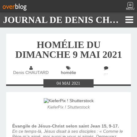
MENU
JOURNAL DE DENIS CHAUTARD
HOMÉLIE DU
DIMANCHE 9 MAI 2021
Denis CHAUTARD
homélie
…
04
MAI
2021
KieferPix ! Shutterstock
Évangile de Jésus-Christ selon saint Jean 15, 9-17.
En ce temps-là, Jésus disait à ses disciples : « Comme le
Père m’a aimé, moi aussi je vous ai aimés. Demeurez