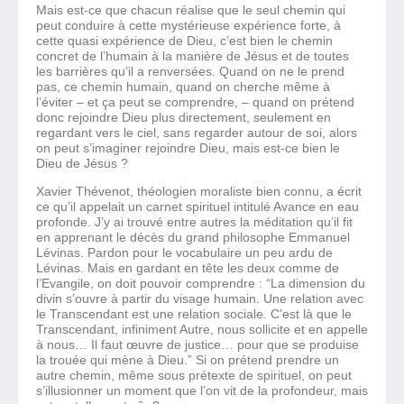
Mais est-ce que chacun réalise que le seul chemin qui
peut conduire à cette mystérieuse expérience forte, à
cette quasi expérience de Dieu, c’est bien le chemin
concret de l’humain à la manière de Jésus et de toutes
les barrières qu’il a renversées. Quand on ne le prend
pas, ce chemin humain, quand on cherche même à
l’éviter – et ça peut se comprendre, – quand on prétend
donc rejoindre Dieu plus directement, seulement en
regardant vers le ciel, sans regarder autour de soi, alors
on peut s’imaginer rejoindre Dieu, mais est-ce bien le
Dieu de Jésus ?
Xavier Thévenot, théologien moraliste bien connu, a écrit
ce qu’il appelait un carnet spirituel intitulé Avance en eau
profonde. J’y ai trouvé entre autres la méditation qu’il fit
en apprenant le décès du grand philosophe Emmanuel
Lévinas. Pardon pour le vocabulaire un peu ardu de
Lévinas. Mais en gardant en tête les deux comme de
l’Evangile, on doit pouvoir comprendre : “La dimension du
divin s’ouvre à partir du visage humain. Une relation avec
le Transcendant est une relation sociale. C’est là que le
Transcendant, infiniment Autre, nous sollicite et en appelle
à nous… Il faut œuvre de justice… pour que se produise
la trouée qui mène à Dieu.” Si on prétend prendre un
autre chemin, même sous prétexte de spirituel, on peut
s’illusionner un moment que l’on vit de la profondeur, mais