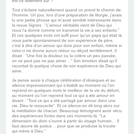
est-ce tellement sûr ?
Tout s’éclaire naturellement quand on prend le chemin de
l’homme. Un jour, lors d’une préparation de liturgie, j’avais
lu une petite phrase qui m’avait semblé intéressante dans
la revue Signes : “L’amour véritable vient de Dieu qui
nous l’a donné comme on transmet la vie à ses enfants.”
Et ces quelques mots ont suffi pour qu’un papa qui était là
nous parle spontanément de son expérience de père,
c’est à dire d’un amour qui dure pour son enfant, même si
celui-ci ne donne aucun retour ou déçoit terriblement. Il
disait : “Une fois la douleur ou la colère un peu passée,
on ne peut pas ne pas aimer…” Son émotion disait qu’il
racontait là quelque chose de son expérience de Dieu qui
aime.
Je pense aussi à chaque célébration d’obsèques et au
silence impressionnant qui s’établit au moment où l’on
reprend en quelques mots le meilleur de la vie du défunt,
au moment où l’on reprend tout ce qui a été amour en
disant : “Tout ce qui a été partagé par amour dans une
vie, Dieu le ressuscite”. Et ce silence en dit long alors sur
la méditation de chacun. Beaucoup témoignent avoir vécu
des expériences fortes dans ces moments-là. “La
dimension du divin s’ouvre à partir du visage humain… Il
faut œuvre de justice… pour que se produise la trouée
qui mène à Dieu.”