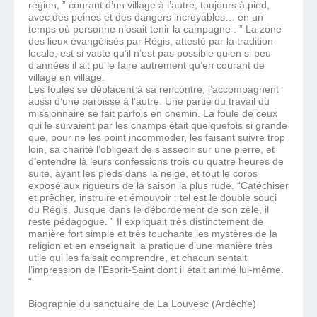
région, ” courant d’un village à l’autre, toujours à pied,
avec des peines et des dangers incroyables… en un
temps où personne n’osait tenir la campagne . ” La zone
des lieux évangélisés par Régis, attesté par la tradition
locale, est si vaste qu’il n’est pas possible qu’en si peu
d’années il ait pu le faire autrement qu’en courant de
village en village.
Les foules se déplacent à sa rencontre, l’accompagnent
aussi d’une paroisse à l’autre. Une partie du travail du
missionnaire se fait parfois en chemin. La foule de ceux
qui le suivaient par les champs était quelquefois si grande
que, pour ne les point incommoder, les faisant suivre trop
loin, sa charité l’obligeait de s’asseoir sur une pierre, et
d’entendre là leurs confessions trois ou quatre heures de
suite, ayant les pieds dans la neige, et tout le corps
exposé aux rigueurs de la saison la plus rude. “Catéchiser
et prêcher, instruire et émouvoir : tel est le double souci
du Régis. Jusque dans le débordement de son zèle, il
reste pédagogue. ” Il expliquait très distinctement de
manière fort simple et très touchante les mystères de la
religion et en enseignait la pratique d’une manière très
utile qui les faisait comprendre, et chacun sentait
l’impression de l’Esprit-Saint dont il était animé lui-même.
“
Biographie du sanctuaire de La Louvesc (Ardèche)