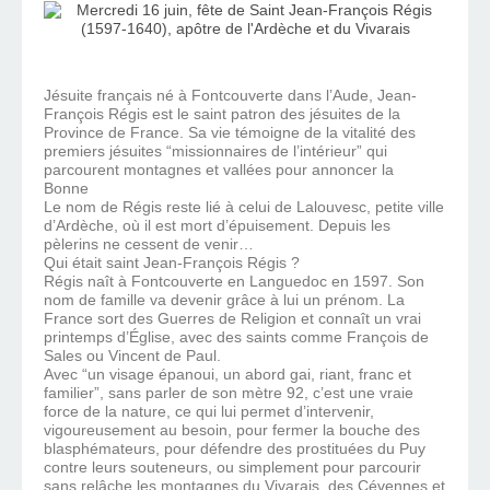
Jésuite français né à Fontcouverte dans l’Aude, Jean-
François Régis est le saint patron des jésuites de la
Province de France. Sa vie témoigne de la vitalité des
premiers jésuites “missionnaires de l’intérieur” qui
parcourent montagnes et vallées pour annoncer la
Bonne
Le nom de Régis reste lié à celui de Lalouvesc, petite ville
d’Ardèche, où il est mort d’épuisement. Depuis les
pèlerins ne cessent de venir…
Qui était saint Jean-François Régis ?
Régis naît à Fontcouverte en Languedoc en 1597. Son
nom de famille va devenir grâce à lui un prénom. La
France sort des Guerres de Religion et connaît un vrai
printemps d’Église, avec des saints comme François de
Sales ou Vincent de Paul.
Avec “un visage épanoui, un abord gai, riant, franc et
familier”, sans parler de son mètre 92, c’est une vraie
force de la nature, ce qui lui permet d’intervenir,
vigoureusement au besoin, pour fermer la bouche des
blasphémateurs, pour défendre des prostituées du Puy
contre leurs souteneurs, ou simplement pour parcourir
sans relâche les montagnes du Vivarais, des Cévennes et