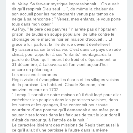
du Velay. Sa ferveur mystique impressionnait : “On aurait
dit qu’il respirait Dieu seul … “, de même la chaleur de
son accueil pour les montagnards venus par temps de
neige à sa rencontre : ” Venez, mes enfants, je vous porte
tous dans mon cœur “.
Au Puy, ” le père des pauvres ” n’arrête pas d’hôpital en
prison, de taudis en soupe populaire, de lutte contre le
chômage ou le marché noir en maison d’accueil … Et
grâce à lui, parfois, la fille de rue devient dentellière!
Il y laissera sa santé et sa vie. C’est dans ce pays de rude
climat, pour apporter à ses “enfants” montagnards la
parole de Dieu, qu’il mourut de froid et d’épuisement, un
31 décembre, à Lalouvesc où l’on vient aujourd’hui
encore en pèlerinage.
Les missions itinérantes
Régis visite et évangélise les écarts et les villages voisins
de la paroisse. Un habitant, Claude Sourdon, s’en
souvient encore en 1702 :
” Lorsqu’il sortait de notre maison où il était logé pour aller
catéchiser les peuples dans les paroisses voisines, dans
les huttes et les granges, il se contentait pour toute
nourriture d’une pomme qu’il demandait à ma mère pour
soutenir ses forces dans les fatigues de tout le jour dont il
n’était de retour qu’à l’entrée de la nuit. ”
Le caractère itinérant des missions de Régis tient aussi à
ce qu’il allait d’une paroisse à l’autre dans la même