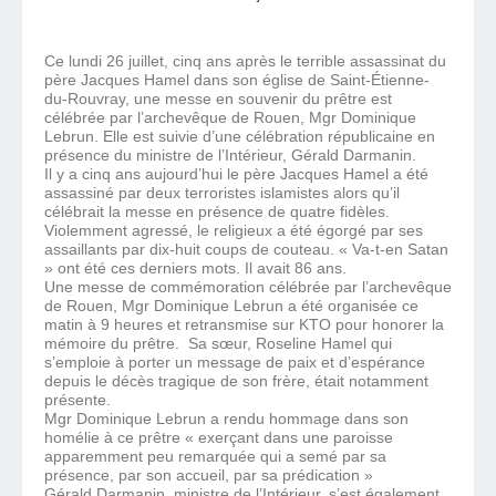
Ce lundi 26 juillet, cinq ans après le terrible assassinat du
père Jacques Hamel dans son église de Saint-Étienne-
du-Rouvray, une messe en souvenir du prêtre est
célébrée par l’archevêque de Rouen, Mgr Dominique
Lebrun. Elle est suivie d’une célébration républicaine en
présence du ministre de l’Intérieur, Gérald Darmanin.
Il y a cinq ans aujourd’hui le père Jacques Hamel a été
assassiné par deux terroristes islamistes alors qu’il
célébrait la messe en présence de quatre fidèles.
Violemment agressé, le religieux a été égorgé par ses
assaillants par dix-huit coups de couteau. « Va-t-en Satan
» ont été ces derniers mots. Il avait 86 ans.
Une messe de commémoration célébrée par l’archevêque
de Rouen, Mgr Dominique Lebrun a été organisée ce
matin à 9 heures et retransmise sur KTO pour honorer la
mémoire du prêtre. Sa sœur, Roseline Hamel qui
s’emploie à porter un message de paix et d’espérance
depuis le décès tragique de son frère, était notamment
présente.
Mgr Dominique Lebrun a rendu hommage dans son
homélie à ce prêtre « exerçant dans une paroisse
apparemment peu remarquée qui a semé par sa
présence, par son accueil, par sa prédication »
Gérald Darmanin, ministre de l’Intérieur, s’est également