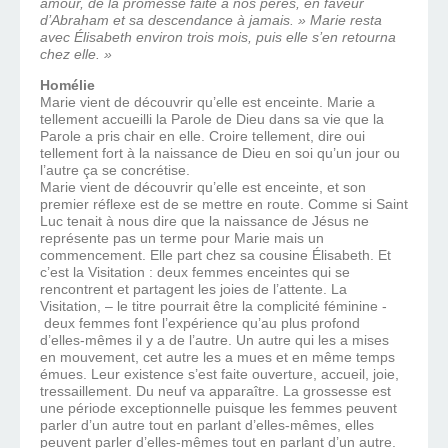
amour, de la promesse faite à nos pères, en faveur
d’Abraham et sa descendance à jamais. » Marie resta
avec Élisabeth environ trois mois, puis elle s’en retourna
chez elle. »
Homélie
Marie vient de découvrir qu’elle est enceinte. Marie a
tellement accueilli la Parole de Dieu dans sa vie que la
Parole a pris chair en elle. Croire tellement, dire oui
tellement fort à la naissance de Dieu en soi qu’un jour ou
l’autre ça se concrétise.
Marie vient de découvrir qu’elle est enceinte, et son
premier réflexe est de se mettre en route. Comme si Saint
Luc tenait à nous dire que la naissance de Jésus ne
représente pas un terme pour Marie mais un
commencement. Elle part chez sa cousine Élisabeth. Et
c’est la Visitation : deux femmes enceintes qui se
rencontrent et partagent les joies de l’attente. La
Visitation, – le titre pourrait être la complicité féminine -
deux femmes font l’expérience qu’au plus profond
d’elles-mêmes il y a de l’autre. Un autre qui les a mises
en mouvement, cet autre les a mues et en même temps
émues. Leur existence s’est faite ouverture, accueil, joie,
tressaillement. Du neuf va apparaître. La grossesse est
une période exceptionnelle puisque les femmes peuvent
parler d’un autre tout en parlant d’elles-mêmes, elles
peuvent parler d’elles-mêmes tout en parlant d’un autre.