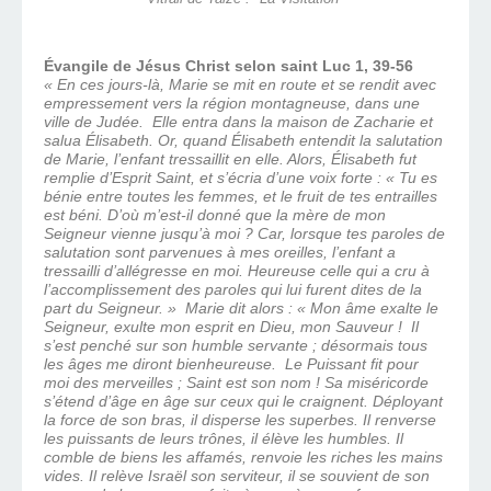
Évangile de Jésus Christ selon saint Luc 1, 39-56
« En ces jours-là, Marie se mit en route et se rendit avec
empressement vers la région montagneuse, dans une
ville de Judée. Elle entra dans la maison de Zacharie et
salua Élisabeth. Or, quand Élisabeth entendit la salutation
de Marie, l’enfant tressaillit en elle. Alors, Élisabeth fut
remplie d’Esprit Saint, et s’écria d’une voix forte : « Tu es
bénie entre toutes les femmes, et le fruit de tes entrailles
est béni. D’où m’est-il donné que la mère de mon
Seigneur vienne jusqu’à moi ? Car, lorsque tes paroles de
salutation sont parvenues à mes oreilles, l’enfant a
tressailli d’allégresse en moi. Heureuse celle qui a cru à
l’accomplissement des paroles qui lui furent dites de la
part du Seigneur. » Marie dit alors : « Mon âme exalte le
Seigneur, exulte mon esprit en Dieu, mon Sauveur ! Il
s’est penché sur son humble servante ; désormais tous
les âges me diront bienheureuse. Le Puissant fit pour
moi des merveilles ; Saint est son nom ! Sa miséricorde
s’étend d’âge en âge sur ceux qui le craignent. Déployant
la force de son bras, il disperse les superbes. Il renverse
les puissants de leurs trônes, il élève les humbles. Il
comble de biens les affamés, renvoie les riches les mains
vides. Il relève Israël son serviteur, il se souvient de son