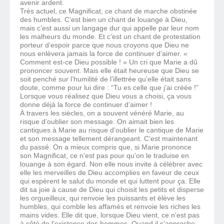
avenir ardent.
Très actuel, ce Magnificat, ce chant de marche obstinée
des humbles. C’est bien un chant de louange à Dieu,
mais c’est aussi un langage dur qui appelle par leur nom
les malheurs du monde. Et c’est un chant de protestation
porteur d’espoir parce que nous croyons que Dieu ne
nous enlèvera jamais la force de continuer d’aimer. «
Comment est-ce Dieu possible ! » Un cri que Marie a dû
prononcer souvent. Mais elle était heureuse que Dieu se
soit penché sur l’humilité de l’illettrée qu’elle était sans
doute, comme pour lui dire : “Tu es celle que j’ai créée !”
Lorsque vous réalisez que Dieu vous a choisi, ça vous
donne déjà la force de continuer d’aimer !
À travers les siècles, on a souvent vénéré Marie, au
risque d’oublier son message. On aimait bien les
cantiques à Marie au risque d’oublier le cantique de Marie
et son message tellement dérangeant. C’est maintenant
du passé. On a mieux compris que, si Marie prononce
son Magnificat, ce n’est pas pour qu’on le traduise en
louange à son égard. Non elle nous invite à célébrer avec
elle les merveilles de Dieu accomplies en faveur de ceux
qui espèrent le salut du monde et qui luttent pour ça. Elle
dit sa joie à cause de Dieu qui choisit les petits et disperse
les orgueilleux, qui renvoie les puissants et élève les
humbles, qui comble les affamés et renvoie les riches les
mains vides. Elle dit que, lorsque Dieu vient, ce n’est pas
à côté de l’existence des hommes. Quand il s’approche,