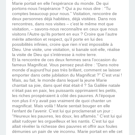
Marie portait en elle l’espérance du monde. De qui
portons-nous l’espérance ? Qui a pu nous dire : “Tu
comptes beaucoup pour nous.” Visitation, rencontre de
deux personnes déjà habitées, déjà visitées. Dans nos
rencontres, dans nos visites – c’est le même mot que
visitation, – savons-nous reconnaître en ceux que nous
visitons l’Autre qu’ils portent en eux ? Croire que l’autre
mérite attention et respect, qu’il porte en lui des
possibilités infinies, croire que rien n’est impossible à
Dieu. Une visite, une visitation, si banale soit-elle, réalise
la visite de Dieu qui s’intéresse à notre terre.
Et la rencontre de ces deux femmes sera l’occasion du
fameux Magnificat. Vous pensez peut-être : “Dans notre
monde d’aujourd’hui pas très brillant, comment se laisser
emporter dans cette jubilation du Magnificat ?” C’est vrai !
Mais, au fait, le monde dans lequel la jeune Marie
chantait sa joie, dans quel état était-il ? Sa Galilée natale
n’était pas en paix, les puissants opprimaient les petits,
les riches prospéraient à côté des pauvres. A l’époque
non plus il n’y avait pas vraiment de quoi chanter un
magnificat. Mais voilà ! Marie sentait bouger en elle
l’enfant de l’avenir. C’est lui qui proclamerait un jour :
“Heureux les pauvres, les doux, les affamés.” C’est lui qui
allait rudoyer les orgueilleux et les nantis. C’est lui qui
allait révéler la richesse des pauvres et offrir aux foules
démunies un pain de vie inconnu. Marie portait en elle cet