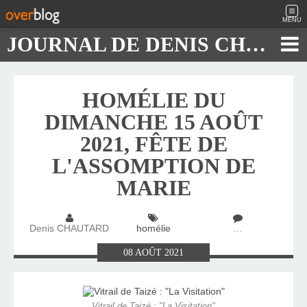
MENU
JOURNAL DE DENIS CHAUTARD
HOMÉLIE DU
DIMANCHE 15 AOÛT
2021, FÊTE DE
L'ASSOMPTION DE
MARIE
Denis CHAUTARD
homélie
…
08
AOÛT
2021
Vitrail de Taizé : "La Visitation"