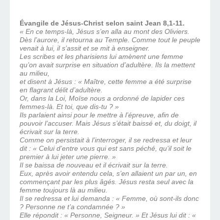
Évangile de Jésus-Christ selon saint Jean 8,1-11.
« En ce temps-là, Jésus s’en alla au mont des Oliviers.
Dès l’aurore, il retourna au Temple. Comme tout le peuple
venait à lui, il s’assit et se mit à enseigner.
Les scribes et les pharisiens lui amènent une femme
qu’on avait surprise en situation d’adultère. Ils la mettent
au milieu,
et disent à Jésus : « Maître, cette femme a été surprise
en flagrant délit d’adultère.
Or, dans la Loi, Moïse nous a ordonné de lapider ces
femmes-là. Et toi, que dis-tu ? »
Ils parlaient ainsi pour le mettre à l’épreuve, afin de
pouvoir l’accuser. Mais Jésus s’était baissé et, du doigt, il
écrivait sur la terre.
Comme on persistait à l’interroger, il se redressa et leur
dit : « Celui d’entre vous qui est sans péché, qu’il soit le
premier à lui jeter une pierre. »
Il se baissa de nouveau et il écrivait sur la terre.
Eux, après avoir entendu cela, s’en allaient un par un, en
commençant par les plus âgés. Jésus resta seul avec la
femme toujours là au milieu.
Il se redressa et lui demanda : « Femme, où sont-ils donc
? Personne ne t’a condamnée ? »
Elle répondit : « Personne, Seigneur. » Et Jésus lui dit : «