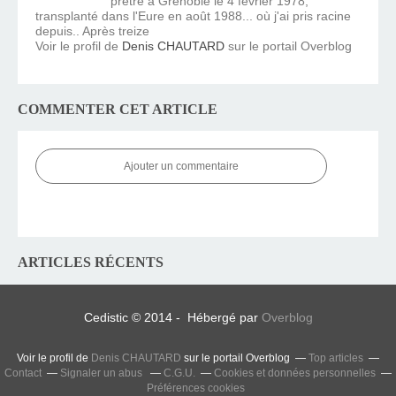
prêtre à Grenoble le 4 février 1978,
transplanté dans l'Eure en août 1988... où j'ai pris racine
depuis.. Après treize
Voir le profil de
Denis CHAUTARD
sur le portail Overblog
COMMENTER CET ARTICLE
Ajouter un commentaire
ARTICLES RÉCENTS
Cedistic © 2014 - Hébergé par
Overblog
Voir le profil de
Denis CHAUTARD
sur le portail Overblog
Top articles
Contact
Signaler un abus
C.G.U.
Cookies et données personnelles
Préférences cookies