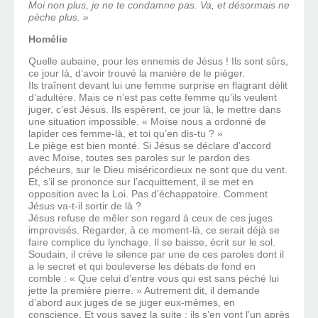
Moi non plus, je ne te condamne pas. Va, et désormais ne
pèche plus. »
Homélie
Quelle aubaine, pour les ennemis de Jésus ! Ils sont sûrs,
ce jour là, d’avoir trouvé la manière de le piéger.
Ils traînent devant lui une femme surprise en flagrant délit
d’adultère. Mais ce n’est pas cette femme qu’ils veulent
juger, c’est Jésus. Ils espèrent, ce jour là, le mettre dans
une situation impossible. « Moïse nous a ordonné de
lapider ces femme-là, et toi qu’en dis-tu ? »
Le piège est bien monté. Si Jésus se déclare d’accord
avec Moïse, toutes ses paroles sur le pardon des
pécheurs, sur le Dieu miséricordieux ne sont que du vent.
Et, s’il se prononce sur l’acquittement, il se met en
opposition avec la Loi. Pas d’échappatoire. Comment
Jésus va-t-il sortir de là ?
Jésus refuse de mêler son regard à ceux de ces juges
improvisés. Regarder, à ce moment-là, ce serait déjà se
faire complice du lynchage. Il se baisse, écrit sur le sol.
Soudain, il crève le silence par une de ces paroles dont il
a le secret et qui bouleverse les débats de fond en
comble : « Que celui d’entre vous qui est sans péché lui
jette la première pierre. » Autrement dit, il demande
d’abord aux juges de se juger eux-mêmes, en
conscience. Et vous savez la suite : ils s’en vont l’un après