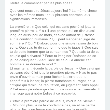
l’autre, à commencer par les plus âgés !
Que veut nous dire Jésus aujourd’hui ? La même chose
avec les mêmes mots : deux phrases énormes, aux
significations immenses.
La première : « Que celui qui est sans péché lui jette la
première pierre. » Y a-t-il une phrase qui en dise aussi
long, en aussi peu de mots, et avec autant de justesse,
sur la condition humaine ? Qui peut s’ériger en juge de
son frère ? Qui ? D’abord pour une simple raison de bon
sens. Que sais-tu de cet homme que tu juges ? Que sais-
tu de cette femme que tu condamnes ? Que sais-tu de ce
couple qui a divorcé ? Peux-tu imaginer l’enfance de ce
jeune délinquant ? As-tu idée de ce qui a amené cet
homme à se donner la mort ?
Et maintenant, écoute la parole de Jésus : « Que celui qui
est sans péché lui jette la première pierre. » N’as-tu pas
envie d’ouvrir ta main pour lâcher la pierre que tu
t’apprêtais à lancer, la pierre tranchante du ragot, de la
critique qui ternit une réputation, du jugement sans appel
? Cet évangile interroge chacun de nous à ce niveau-là. Il
interroge aussi notre Église à ce niveau-là.
C’était la première parole de Jésus, voici la deuxième :
« Moi non plus, je ne te condamne pas, va et ne pêche
plus. » Jésus ne ferme pas les yeux sur la gravité du