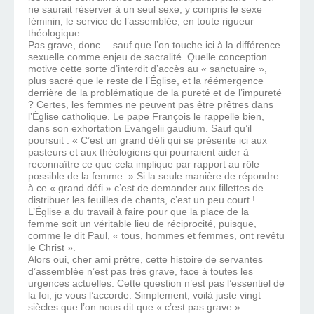
ne saurait réserver à un seul sexe, y compris le sexe
féminin, le service de l’assemblée, en toute rigueur
théologique.
Pas grave, donc… sauf que l’on touche ici à la différence
sexuelle comme enjeu de sacralité. Quelle conception
motive cette sorte d’interdit d’accès au « sanctuaire »,
plus sacré que le reste de l’Église, et la réémergence
derrière de la problématique de la pureté et de l’impureté
? Certes, les femmes ne peuvent pas être prêtres dans
l’Église catholique. Le pape François le rappelle bien,
dans son exhortation Evangelii gaudium. Sauf qu’il
poursuit : « C’est un grand défi qui se présente ici aux
pasteurs et aux théologiens qui pourraient aider à
reconnaître ce que cela implique par rapport au rôle
possible de la femme. » Si la seule manière de répondre
à ce « grand défi » c’est de demander aux fillettes de
distribuer les feuilles de chants, c’est un peu court !
L’Église a du travail à faire pour que la place de la
femme soit un véritable lieu de réciprocité, puisque,
comme le dit Paul, « tous, hommes et femmes, ont revêtu
le Christ ».
Alors oui, cher ami prêtre, cette histoire de servantes
d’assemblée n’est pas très grave, face à toutes les
urgences actuelles. Cette question n’est pas l’essentiel de
la foi, je vous l’accorde. Simplement, voilà juste vingt
siècles que l’on nous dit que « c’est pas grave »…