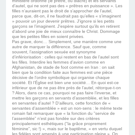
ministère ordonné (le prêtre, ou diacre) et les servants
d’autel, qui ne sont pas des « prêtres en puissance ». Les
filles n’auraient pas le droit de s’approcher de l’autel,
parce que, dit-on, il ne faudrait pas qu’elles « s’imaginent
» pouvoir un jour devenir prêtres. J’ignore si les petits
garçons se l’imaginent. J’espère surtout qu’ils en retirent
d’abord une joie de mieux connaître le Christ. Dommage
que les petites filles en soient privées.
Pas grave, donc… Simplement, une manière comme une
autre de marquer la différence. Sauf que, comme
souvent, l’assignation sexuée est synonyme
d’infériorisation : celles qui restent en bas de l’autel sont
les filles. Interdire les femmes d’avion comme en
Afghanistan, de stade de foot comme en Iran : on sait
bien que la condition faite aux femmes est une pièce
décisive de l’ordre symbolique qui organise chaque
société. Et l’Église est bien une société… En quoi est-ce
inférieur que de ne pas être près de l’autel, rétorque-t-on
? Alors, dans ce cas, pourquoi ne pas faire l’inverse, et
mettre les garçons en servants d’assemblée, et les filles
en servantes d’autel ? D’ailleurs, cette fonction de «
servantes d’assemblée » est un non-sens : le même texte
romain fait remarquer que « la fonction du ”service de
l’assemblée” n’est pas fondée sur des critères
principalement esthétiques (“la grâce proprement
féminine”, sic !) », mais sur le baptême, « en vertu duquel
les fidèles sont amenés à une participation pleine ». On