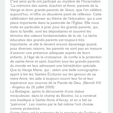
C'est ainsi qu'ils ont participé au mystère de l'Incarnation.
"La mémoire des saints Joachim et Anne, parents de la
Vierge et donc grands-parents de Jésus, que l'on célèbre
aujourd'hui, m'offre un deuxième point de réflexion. Cette
célébration fait penser au thème de l'éducation, qui a une
place importante dans la pastorale de l’Église. Elle nous
invite en particulier à prier pour les grands-parents, qui,
dans la famille, sont les dépositaires et souvent les
témoins des valeurs fondamentales de la vie. La tâche
éducative des grands-parents est toujours très
importante, et elle le devient encore davantage quand,
pour diverses raisons, les parents ne sont pas en mesure
d'assurer une présence adéquate auprès de leurs
enfants, à l'âge de la croissance. Je confie à la protection
de sainte Anne et saint Joachim tous les grands-parents
du monde en leur adressant une bénédiction spéciale.
Que la Vierge Marie, qui - selon une belle iconographie -
apprit à lire les Saintes Écritures sur les genoux de sa
mère Anne, les aide à toujours nourrir leur foi et leur
espérance aux sources de la Parole de Dieu. (Benoît XVI
- Angelus du 26 juillet 2009)
La Bretagne, après la découverte d'une statue
miraculeuse, dans le champ du Bocéno, lui a construit
une basilique à Sainte-Anne d'Auray, et en a fait sa
"patronne". Les marins par le fait même l'ont choisie
comme protectrice.
Sainte Anne est la patronne de la province de Québec où