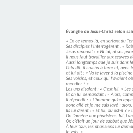
SAINT MARCEL (EUR
CE SAMEDI 12 JUIL
RÉALISÉES PAR M
AN APRÈS LA MOR
FRANCE DU 12 JU
LA MAISON DES
DIMANCHE 7 JUIN
MISSION DE FR
PRIVAS ANNÉE
MES RACIN
PONTIGNY LE 12 JU
PÈRE MATERNEL,
JOSIMO TAVARES L
PONTIGNY (Y
OCTOBRE 2
8 AOÛT 20
EVREUX
Évangile de Jésus-Christ selon sai
1987 À SAINT SÉB
FERLAT EN 1
« En ce temps-là, en sortant du T
Ses disciples l’interrogèrent : « Rab
Jésus répondit : « Ni lui, ni ses pa
TOCANTINS (BR
Il nous faut travailler aux œuvres de
Aussi longtemps que je suis dans l
Cela dit, il cracha à terre et, avec l
et lui dit : « Va te laver à la piscin
Ses voisins, et ceux qui l’avaient o
mendier ? »
Les uns disaient : « C’est lui. » Les
Et on lui demandait : « Alors, comm
Il répondit : « L’homme qu’on appelle
donc allé et je me suis lavé ; alors, 
Ils lui dirent : « Et lui, où est-il ? »
On l’amène aux pharisiens, lui, l’a
Or, c’était un jour de sabbat que Jés
À leur tour, les pharisiens lui dema
je vois. »