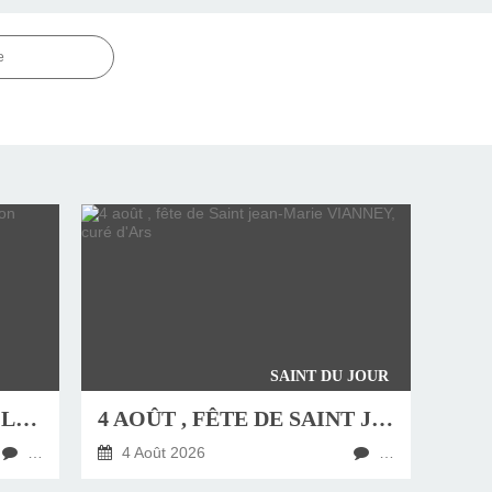
e
SAINT DU JOUR
JEUDI 6 AOÛT, FÊTE DE LA TRANSFIGURATION
4 AOÛT , FÊTE DE SAINT JEAN-MARIE VIANNEY, CURÉ D'ARS
…
4 Août 2026
…