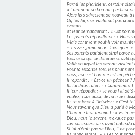
Parmi les pharisiens, certains disai
« Comment un homme pécheur peut-il
Alors ils s’adressent de nouveau à l’
Or, les Juifs ne voulaient pas croi
parents
et leur demandèrent : « Cet homme e
Les parents répondirent : « Nous sav
Mais comment peut-il voir maintenan
est assez grand pour s’expliquer. »
Ses parents parlaient ainsi parce qu
tous ceux qui déclareraient publiqu
Voilà pourquoi les parents avaient di
Pour la seconde fois, les pharisien
nous, que cet homme est un péche
Il répondit : « Est-ce un pécheur ? J
Ils lui dirent alors : « Comment a-t-i
Il leur répondit : « Je vous l’ai dé
voulez, vous aussi, devenir ses disc
Ils se mirent à l’injurier : « C’est 
Nous savons que Dieu a parlé à Moïs
L’homme leur répondit : « Voilà bien
Dieu, nous le savons, n’exauce pas l
Jamais encore on n’avait entendu d
Si lui n’était pas de Dieu, il ne pour
Ils répliquèrent : « Tu es tout entie