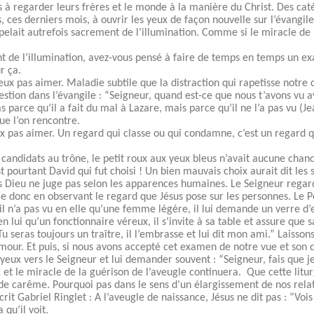
 à regarder leurs frères et le monde à la manière du Christ. Des ca
ces derniers mois, à ouvrir les yeux de façon nouvelle sur l’évangile 
elait autrefois sacrement de l’illumination. Comme si le miracle de 
t de l’illumination, avez-vous pensé à faire de temps en temps un e
r ça.
 peux pas aimer. Maladie subtile que la distraction qui rapetisse notre
uestion dans l’évangile : “Seigneur, quand est-ce que nous t’avons vu a
 parce qu’il a fait du mal à Lazare, mais parce qu’il ne l’a pas vu (Je
ue l’on rencontre.
eux pas aimer. Un regard qui classe ou qui condamne, c’est un regard q
s candidats au trône, le petit roux aux yeux bleus n’avait aucune chan
 pourtant David qui fut choisi ! Un bien mauvais choix aurait dit les s
s Dieu ne juge pas selon les apparences humaines. Le Seigneur regar
-le donc en observant le regard que Jésus pose sur les personnes. Le Pèr
il n’a pas vu en elle qu’une femme légère, il lui demande un verre d’e
en lui qu’un fonctionnaire véreux, il s’invite à sa table et assure que 
t Tu seras toujours un traître, il l’embrasse et lui dit mon ami.” Laiss
amour. Et puis, si nous avons accepté cet examen de notre vue et son d
yeux vers le Seigneur et lui demander souvent : “Seigneur, fais que je 
 et le miracle de la guérison de l’aveugle continuera. Que cette litur
 de carême. Pourquoi pas dans le sens d’un élargissement de nos relati
t Gabriel Ringlet : A l’aveugle de naissance, Jésus ne dit pas : “Vois ! 
 qu’il voit.