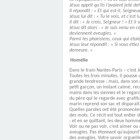
Jésus apprit qu’ils l’avaient jeté de
Il répondit : « Et qui est-il, Seigneu
Jésus lui dit : « Tu le vois, et c’est l
Il dit : « Je crois, Seigneur ! » Et il
Jésus dit alors : « Je suis venu en
deviennent aveugles. »
Parmi les pharisiens, ceux qui étaie
Jésus leur répondit : « Si vous éti
demeure. »
Homélie
Dans le train Nantes-Paris – c’est 
Toutes les trois minutes, il pousse
grande tendresse ; mais, dans son r
petit garçon, un instant calmé, rec
mains dans les siennes et le regarde
du père qui le regarde avec gratit
marin reprend son sac et disparaît 
Quelles paroles ont été prononcées 
des mots. Ce récit est tout entier d
; et en se quittant, les deux homm
Voir ou ne pas voir, c’est aimer o
aveugles. Pas étonnant qu’aujourd’h
des aveugles. Votre savoir orgueil