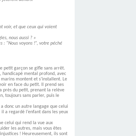
t voir, et que ceux qui voient
les, nous aussi ? »
s : “Nous voyons !”, votre péché
 petit garçon se gifle sans arrêt.
ils, handicapé mental profond, avec
 marins montent et s’installent. Le
ir en face du petit. Il prend ses
a près du petit, prenant la relève
 toujours sans parler, puis le
 y a donc un autre langage que celui
, il a regardé l’enfant dans les yeux
e celui qui rend la vue aux
uider les autres, mais vous êtes
njustices ! Heureusement, ils sont