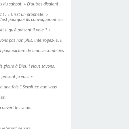
s du sabbat. » D’autres disaient :
dit : « C’est un prophète. »
C’est pourquoi ils convoquèrent ses
-il qu’à présent il voie ? »
ons pas non plus. Interrogez-le, il
ord pour exclure de leurs assemblées
ds gloire à Dieu ! Nous savons,
 présent je vois. »
re une fois ? Serait-ce que vous
les.
a ouvert les yeux.
e jetèrent dehors.