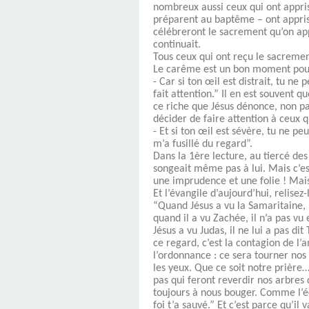
nombreux aussi ceux qui ont appris
préparent au baptême – ont appris, 
célébreront le sacrement qu’on app
continuait.
Tous ceux qui ont reçu le sacremen
Le carême est un bon moment pou
- Car si ton œil est distrait, tu ne
fait attention.” Il en est souvent q
ce riche que Jésus dénonce, non pas
décider de faire attention à ceux q
- Et si ton œil est sévère, tu ne p
m’a fusillé du regard”.
Dans la 1ère lecture, au tiercé de
songeait même pas à lui. Mais c’est
une imprudence et une folie ! Mai
Et l’évangile d’aujourd’hui, relisez
“Quand Jésus a vu la Samaritaine, 
quand il a vu Zachée, il n’a pas vu 
Jésus a vu Judas, il ne lui a pas di
ce regard, c’est la contagion de l’
l’ordonnance : ce sera tourner nos 
les yeux. Que ce soit notre prière…
pas qui feront reverdir nos arbres
toujours à nous bouger. Comme l’écri
foi t’a sauvé.” Et c’est parce qu’il va