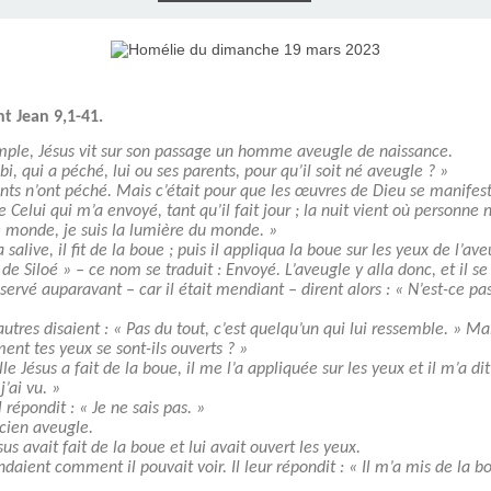
E), SAMEDI
LET 2025 À
ON GRAND
T DE DON
IN AU 19
 FRÈRES
 2015 À
ANCE À
S 1930
ES
ILLET 2025
 ETIENNE
E 11 MAI
ONNE)
015
15
nt Jean 9,1-41.
ASTIEN DE
918
emple, Jésus vit sur son passage un homme aveugle de naissance.
bi, qui a péché, lui ou ses parents, pour qu’il soit né aveugle ? »
rents n’ont péché. Mais c’était pour que les œuvres de Dieu se manifest
ÉSIL)
 Celui qui m’a envoyé, tant qu’il fait jour ; la nuit vient où personne n
e monde, je suis la lumière du monde. »
a salive, il fit de la boue ; puis il appliqua la boue sur les yeux de l’ave
e de Siloé » – ce nom se traduit : Envoyé. L’aveugle y alla donc, et il se 
bservé auparavant – car il était mendiant – dirent alors : « N’est-ce pas
 autres disaient : « Pas du tout, c’est quelqu’un qui lui ressemble. » Mai
ent tes yeux se sont-ils ouverts ? »
 Jésus a fait de la boue, il me l’a appliquée sur les yeux et il m’a dit :
j’ai vu. »
 Il répondit : « Je ne sais pas. »
ncien aveugle.
us avait fait de la boue et lui avait ouvert les yeux.
ndaient comment il pouvait voir. Il leur répondit : « Il m’a mis de la bo