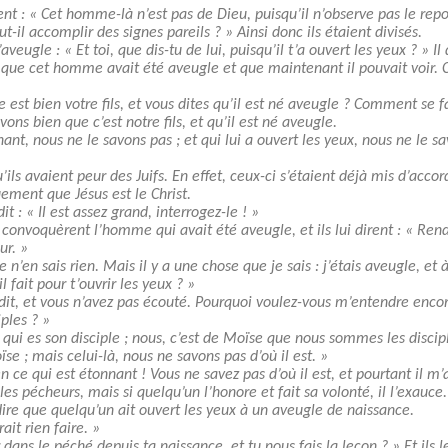
ent : « Cet homme-là n’est pas de Dieu, puisqu’il n’observe pas le repo
 accomplir des signes pareils ? » Ainsi donc ils étaient divisés.
aveugle : « Et toi, que dis-tu de lui, puisqu’il t’a ouvert les yeux ? » Il 
re que cet homme avait été aveugle et que maintenant il pouvait voir. 
st bien votre fils, et vous dites qu’il est né aveugle ? Comment se fait
ons bien que c’est notre fils, et qu’il est né aveugle.
t, nous ne le savons pas ; et qui lui a ouvert les yeux, nous ne le sav
’ils avaient peur des Juifs. En effet, ceux-ci s’étaient déjà mis d’acc
ement que Jésus est le Christ.
t : « Il est assez grand, interrogez-le ! »
s convoquèrent l’homme qui avait été aveugle, et ils lui dirent : « Ren
ur. »
e n’en sais rien. Mais il y a une chose que je sais : j’étais aveugle, et à
l fait pour t’ouvrir les yeux ? »
jà dit, et vous n’avez pas écouté. Pourquoi voulez-vous m’entendre enco
iples ? »
toi qui es son disciple ; nous, c’est de Moïse que nous sommes les discip
e ; mais celui-là, nous ne savons pas d’où il est. »
 ce qui est étonnant ! Vous ne savez pas d’où il est, et pourtant il m’
es pécheurs, mais si quelqu’un l’honore et fait sa volonté, il l’exauce.
ire que quelqu’un ait ouvert les yeux à un aveugle de naissance.
rait rien faire. »
r dans le péché depuis ta naissance, et tu nous fais la leçon ? » Et ils l