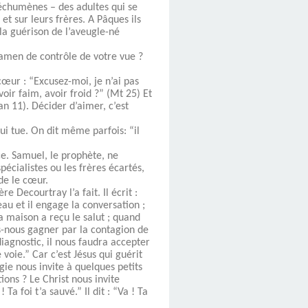
téchumènes – des adultes qui se
et sur leurs frères. A Pâques ils
la guérison de l’aveugle-né
xamen de contrôle de votre vue ?
 cœur : “Excusez-moi, je n’ai pas
voir faim, avoir froid ?” (Mt 25) Et
an 11). Décider d’aimer, c’est
ui tue. On dit même parfois: “il
ce. Samuel, le prophète, ne
pécialistes ou les frères écartés,
de le cœur.
e Decourtray l’a fait. Il écrit :
au et il engage la conversation ;
sa maison a reçu le salut ; quand
ons-nous gagner par la contagion de
iagnostic, il nous faudra accepter
voie.” Car c’est Jésus qui guérit
gie nous invite à quelques petits
ons ? Le Christ nous invite
Ta foi t’a sauvé.” Il dit : “Va ! Ta