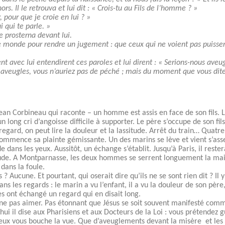
hors. Il le retrouva et lui dit : « Crois-tu au Fils de l’homme ? »
r, pour que je croie en lui ? »
ui qui te parle. »
 se prosterna devant lui.
 ce monde pour rendre un jugement : que ceux qui ne voient pas puissen
nt avec lui entendirent ces paroles et lui dirent : « Serions-nous aveug
ez aveugles, vous n’auriez pas de péché ; mais du moment que vous dite
Jean Corbineau qui raconte – un homme est assis en face de son fils. Le
 un long cri d’angoisse difficile à supporter. Le père s’occupe de son f
egard, on peut lire la douleur et la lassitude. Arrêt du train… Quatre
ommence sa plainte gémissante. Un des marins se lève et vient s’asseo
 dans les yeux. Aussitôt, un échange s’établit. Jusqu’à Paris, il rester
ude. A Montparnasse, les deux hommes se serrent longuement la main,
dans la foule.
? Aucune. Et pourtant, qui oserait dire qu’ils ne se sont rien dit ? Il
ans les regards : le marin a vu l’enfant, il a vu la douleur de son père
es ont échangé un regard qui en disait long.
u ne pas aimer. Pas étonnant que Jésus se soit souvent manifesté comm
ui il dise aux Pharisiens et aux Docteurs de la Loi : vous prétendez g
leux vous bouche la vue. Que d’aveuglements devant la misère et les i