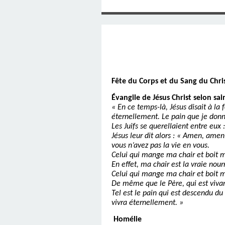
SAINT MARCEL (EUR
CE SAMEDI 12 JUIL
RÉALISÉES PAR M
AN APRÈS LA MOR
FRANCE DU 12 JU
LA MAISON DES
DIMANCHE 7 JUIN
MISSION DE FR
PRIVAS ANNÉE
MES RACIN
PONTIGNY LE 12 JU
PÈRE MATERNEL,
JOSIMO TAVARES L
PONTIGNY (Y
OCTOBRE 2
8 AOÛT 20
EVREUX
1987 À SAINT SÉB
FERLAT EN 1
Fête du Corps et du Sang du Chri
TOCANTINS (BR
Évangile de Jésus Christ selon sai
« En ce temps-là, Jésus disait à la 
éternellement. Le pain que je donn
Les Juifs se querellaient entre eux
Jésus leur dit alors : « Amen, amen
vous n’avez pas la vie en vous.
Celui qui mange ma chair et boit mon
En effet, ma chair est la vraie nour
Celui qui mange ma chair et boit 
De même que le Père, qui est vivan
Tel est le pain qui est descendu du
vivra éternellement. »
Homélie