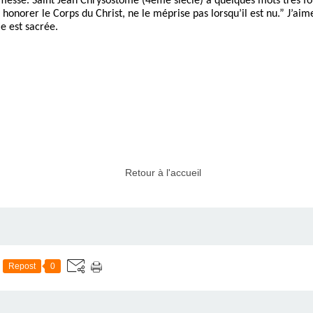
 messe. Saint Jean Chrysostome (4ème siècle) a quelques mots très fo
 honorer le Corps du Christ, ne le méprise pas lorsqu’il est nu.” J’ai
e est sacrée.
Retour à l'accueil
Repost
0