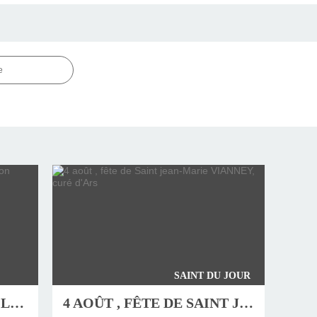
e
SAINT DU JOUR
JEUDI 6 AOÛT, FÊTE DE LA TRANSFIGURATION
4 AOÛT , FÊTE DE SAINT JEAN-MARIE VIANNEY, CURÉ D'ARS