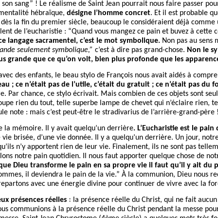
 son sang” ! Le réalisme de Saint Jean pourrait nous faire passer po
a mentalité hébraïque,
désigne l’homme concret
. Et il est probable qu
 dès la fin du premier siècle, beaucoup le considéraient déjà comme 
rlent de l’eucharistie : “Quand vous mangez ce pain et buvez à cette
ce langage sacramentel, c’est le mot symbolique.
Non pas au sens 
ffrande seulement symbolique,”
c’est à dire pas grand-chose.
Non le s
 plus grande que ce qu’on voit, bien plus profonde que les apparenc
vec des enfants, le beau stylo de François nous avait aidés à compre
au ; ce n’était pas de l’utile, c’était du gratuit ; ce n’était pas du 
ère. Par chance, ce stylo écrivait. Mais combien de ces objets sont seu
upe rien du tout, telle superbe lampe de chevet qui n’éclaire rien, 
le note : mais c’est peut-être le stradivarius de l’arrière-grand-père 
de la mémoire. Il y avait quelqu’un derrière
. L’Eucharistie est le pain
e brisée, d’une vie donnée. Il y a quelqu’un derrière. Un jour, notre
u’ils n’y apportent rien de leur vie. Finalement, ils ne sont pas tellem
ns notre pain quotidien. Il nous faut apporter quelque chose de notr
ue Dieu transforme le pain en sa propre vie il faut qu’il y ait du p
 hommes, il deviendra le pain de la vie.” À la communion, Dieu nous r
repartons avec une énergie divine pour continuer de vivre avec la forc
:
eux présences réelles
la présence réelle du Christ, qui ne fait aucun
. Nous communions à la présence réelle du Christ pendant la messe p