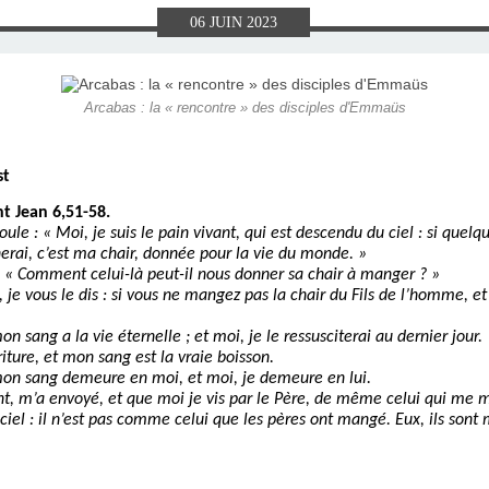
E), SAMEDI
LET 2025 À
ON GRAND
T DE DON
IN AU 19
 FRÈRES
 2015 À
ANCE À
S 1930
ES
06
JUIN
2023
ILLET 2025
 ETIENNE
E 11 MAI
ONNE)
015
15
Arcabas : la « rencontre » des disciples d'Emmaüs
ASTIEN DE
918
st
ÉSIL)
nt Jean 6,51-58.
foule : « Moi, je suis le pain vivant, qui est descendu du ciel : si quel
erai, c’est ma chair, donnée pour la vie du monde. »
 : « Comment celui-là peut-il nous donner sa chair à manger ? »
, je vous le dis : si vous ne mangez pas la chair du Fils de l’homme, e
 sang a la vie éternelle ; et moi, je le ressusciterai au dernier jour.
riture, et mon sang est la vraie boisson.
mon sang demeure en moi, et moi, je demeure en lui.
t, m’a envoyé, et que moi je vis par le Père, de même celui qui me ma
 ciel : il n’est pas comme celui que les pères ont mangé. Eux, ils sont