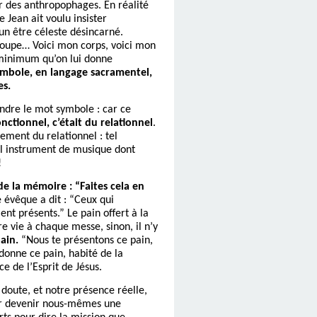
ur des anthropophages. En réalité
e Jean ait voulu insister
un être céleste désincarné.
 coupe… Voici mon corps, voici mon
minimum qu’on lui donne
ymbole, en langage sacramentel,
es.
ndre le mot symbole : car ce
fonctionnel, c’était du relationnel
.
lement du relationnel : tel
tel instrument de musique dont
!
 de la mémoire : “Faites cela en
 évêque a dit : “Ceux qui
ent présents.” Le pain offert à la
e vie à chaque messe, sinon, il n’y
ain.
“Nous te présentons ce pain,
edonne ce pain, habité de la
e de l’Esprit de Jésus.
 doute, et notre présence réelle,
our devenir nous-mêmes une