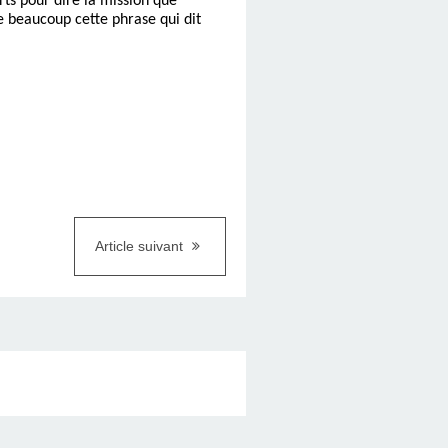
rts pour dire la mission que
me beaucoup cette phrase qui dit
Article suivant