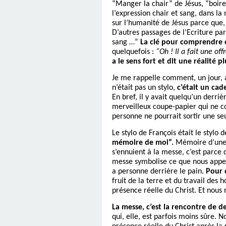
“Manger la chair”
de Jésus, “boire
l’expression chair et sang, dans l
sur l’humanité de Jésus parce que,
D’autres passages de l’Ecriture pa
sang …”
La clé pour comprendre 
quelquefois :
“Oh ! Il a fait une o
a le sens fort et dit une réalité
Je me rappelle comment, un jour, a
n’était pas un stylo,
c’était un cade
En bref, il y avait quelqu’un derri
merveilleux coupe-papier qui ne co
personne ne pourrait sortir une seu
Le stylo de François était le stylo 
mémoire de moi”.
Mémoire d’une vi
s’ennuient à la messe, c’est parce q
messe symbolise ce que nous appelo
a personne derrière le pain.
Pour q
fruit de la terre et du travail des
présence réelle du Christ. Et nous 
La messe, c’est la rencontre de d
qui, elle, est parfois moins sûre