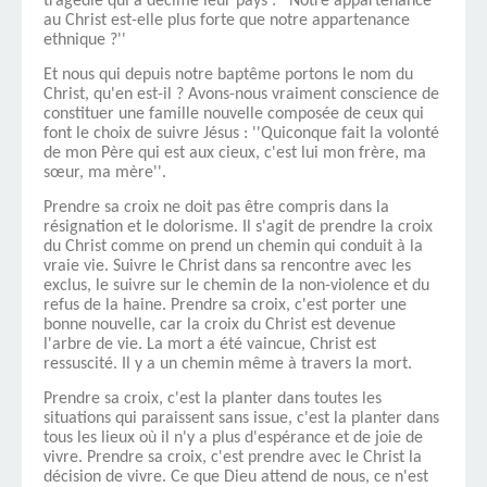
tragédie qui a décimé leur pays : ''Notre appartenance
au Christ est-elle plus forte que notre appartenance
ethnique
?''
Et nous qui depuis notre baptême portons le nom du
Christ, qu'en est-il ? Avons-nous vraiment conscience de
constituer une famille nouvelle composée de ceux qui
font le choix de suivre Jésus : ''Quiconque fait la volonté
de mon Père qui est aux cieux, c'est lui mon frère, ma
sœur, ma mère''.
Prendre sa croix ne doit pas être compris dans la
résignation et le dolorisme. Il s'agit de prendre la croix
du Christ comme on prend un chemin qui conduit à la
vraie vie. Suivre le Christ dans sa rencontre avec les
exclus, le suivre sur le chemin de la non-violence et du
refus de la haine. Prendre sa croix, c'est porter
une
bonne nouvelle, car la croix du Christ est devenue
l'arbre de vie. La mort a été vaincue, Christ est
ressuscité. Il y a un chemin même à travers la mort.
Prendre sa croix, c'est la planter dans toutes les
situations qui paraissent sans issue, c'est la planter dans
tous les lieux où il n'y a plus d'espérance et de joie de
vivre. Prendre sa croix, c'est prendre avec le Christ la
décision de vivre. Ce que Dieu attend de nous, ce n'est