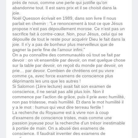
près de nous, comme une perle qui justifie qu’on
abandonne tout. Il est sans prix et il se choisit dans la
joie.
Noël Quesson écrivait en 1989, dans son livre Il nous
parlait en chemin : “Le renoncement à tout ce que Jésus
propose n’est pas dépouillement morose. Ce n’est pas un
sacrifice fait à contre-cœur. Non, pour Jésus, celui qui se
dépouille de tout le reste pour acquérir Dieu le fait dans la
joie. Il n’y a pas de bonheur plus merveilleux que de
gagner la perle fine de l’amour infini.”
On a pu connaître des communautés où tout se fait par
devoir : on vit ensemble par devoir, on met quelque chose
sur la table par devoir, on reçoit du monde par devoir, on
prie… par devoir. Combien de chrétiens ont pu vivre
comme ça, avec force examens de conscience plus
déprimants les uns que les autres !
Si Salomon (1ère lecture) avait fait son examen de
conscience, il ne serait pas allé plus loin. Non il
commence par l’action de grâce, puis il prie avec humilité,
non pas tristesse, mais humilité. Et dans le mot humilité il
y a le mot : humus qui veut dire terreau fertile !
La recherche du Royaume est à vivre non à coup
d’examens de conscience tristes, mais comme une
passion joyeuse pour la recherche d’un trésor inestimable
à portée de main. On a abusé des examens de
conscience. Il faudrait inventer des examens de