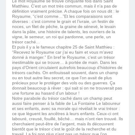
Le mot Royaume se trouve cinquante fois dans Saint
Matthieu. C’est un mot très commun, mais il n’a pas de
définition vraiment précise. A chaque fois on nous dit : le
Royaume, “c’est comme…”Et les comparaisons sont
diverses : c’est comme le grain et l’ivraie, un festin de
noces, un filet de pêche, la graine de sénevé, le levain
dans la pâte, une histoire de talents, les ouvriers de la
vigne, le semeur, un roi qui pardonne, une perle, un
trésor caché…
Et puis il y a le fameux chapitre 25 de Saint Matthieu :
“Recevez le Royaume car j’ai eu faim et vous m’avez
donné à manger.” En bref le Royaume, c’est un trésor
inestimable qui se trouve… à portée de main. Dans les
pays d’Orient circulaient autrefois beaucoup d’histoires de
trésors cachés. On enfouissait souvent, dans un champ
ou en tout autre lieu secret, ce que l’on avait de plus
précieux pour le protéger des vols ou des guerres. Ça
donnait beaucoup à rêver : qui sait si on ne trouverait pas
une fortune au hasard d’un labour !
Notre parabole du trésor caché dans un champ peut
aussi faire penser à la fable de La Fontaine Le laboureur
et ses enfants, avec sa morale qui révélait le vrai trésor :
ce que lèguent les ancêtres à leurs enfants. Ceux-ci ont
labouré, creusé, fouillé, bêché… mais n’ont rien trouvé. Ils
cherchaient peut-être de l’argent, mais ils découvrent
bientôt que le trésor c’est le goût de la recherche et du
travail. La foi non plus n’est pas un trésor que l’on