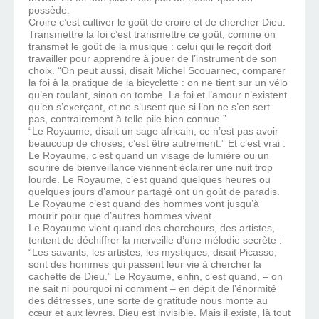
possède.
Croire c’est cultiver le goût de croire et de chercher Dieu.
Transmettre la foi c’est transmettre ce goût, comme on
transmet le goût de la musique : celui qui le reçoit doit
travailler pour apprendre à jouer de l’instrument de son
choix. “On peut aussi, disait Michel Scouarnec, comparer
la foi à la pratique de la bicyclette : on ne tient sur un vélo
qu’en roulant, sinon on tombe. La foi et l’amour n’existent
qu’en s’exerçant, et ne s’usent que si l’on ne s’en sert
pas, contrairement à telle pile bien connue.”
“Le Royaume, disait un sage africain, ce n’est pas avoir
beaucoup de choses, c’est être autrement.” Et c’est vrai :
Le Royaume, c’est quand un visage de lumière ou un
sourire de bienveillance viennent éclairer une nuit trop
lourde. Le Royaume, c’est quand quelques heures ou
quelques jours d’amour partagé ont un goût de paradis.
Le Royaume c’est quand des hommes vont jusqu’à
mourir pour que d’autres hommes vivent.
Le Royaume vient quand des chercheurs, des artistes,
tentent de déchiffrer la merveille d’une mélodie secrète :
“Les savants, les artistes, les mystiques, disait Picasso,
sont des hommes qui passent leur vie à chercher la
cachette de Dieu.” Le Royaume, enfin, c’est quand, – on
ne sait ni pourquoi ni comment – en dépit de l’énormité
des détresses, une sorte de gratitude nous monte au
cœur et aux lèvres. Dieu est invisible. Mais il existe, là tout