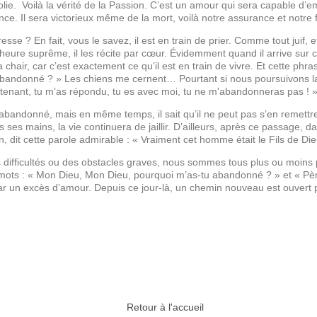
olie. Voilà la vérité de la Passion. C’est un amour qui sera capable d’
e. Il sera victorieux même de la mort, voilà notre assurance et notre f
resse ? En fait, vous le savez, il est en train de prier. Comme tout juif
heure suprême, il les récite par cœur. Évidemment quand il arrive sur 
 chair, car c’est exactement ce qu’il est en train de vivre. Et cette phra
abandonné ? » Les chiens me cernent… Pourtant si nous poursuivons l
ntenant, tu m’as répondu, tu es avec moi, tu ne m'abandonneras pas ! »
e abandonné, mais en même temps, il sait qu’il ne peut pas s’en remet
ses mains, la vie continuera de jaillir. D’ailleurs, après ce passage, dan
, dit cette parole admirable : « Vraiment cet homme était le Fils de Die
difficultés ou des obstacles graves, nous sommes tous plus ou moins pe
mots : « Mon Dieu, Mon Dieu, pourquoi m’as-tu abandonné ? » et « Pè
r un excès d’amour. Depuis ce jour-là, un chemin nouveau est ouvert 
Retour à l'accueil