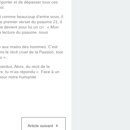
emporter et de dépasser tous ces
oi.
, et comme beaucoup d’entre vous, il
ce premier verset du psaume 21, il
se devient pour lui un cri : « Mon
a lecture du psaume, nous
.
tre aux mains des hommes. C’est
s le récit cruel de la Passion, tout
u ».
rdus. Alors, du récit de la
re, tu m’as répondu ». Face à un
pour notre humanité
Article suivant