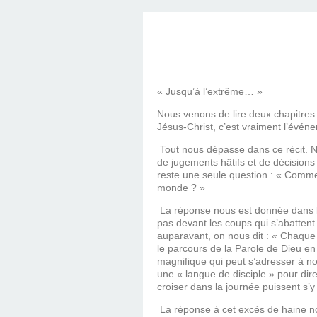
SAINT MARCEL (EUR
CE SAMEDI 12 JUIL
RÉALISÉES PAR M
AN APRÈS LA MOR
FRANCE DU 12 JU
LA MAISON DES
DIMANCHE 7 JUIN
MISSION DE FR
PRIVAS ANNÉE
MES RACIN
PONTIGNY LE 12 JU
PÈRE MATERNEL,
JOSIMO TAVARES L
PONTIGNY (Y
OCTOBRE 2
8 AOÛT 20
EVREUX
1987 À SAINT SÉB
FERLAT EN 1
« Jusqu’à l’extrême… »
Nous venons de lire deux chapitres
Jésus-Christ, c’est vraiment l’événe
TOCANTINS (BR
Tout nous dépasse dans ce récit. No
de jugements hâtifs et de décisions s
reste une seule question : « Commen
monde ? »
La réponse nous est donnée dans l’É
pas devant les coups qui s’abattent 
auparavant, on nous dit : « Chaque 
le parcours de la Parole de Dieu en 
magnifique qui peut s’adresser à no
une « langue de disciple » pour dir
croiser dans la journée puissent s’y
La réponse à cet excès de haine nou