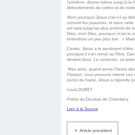
l’extrême, disons même jusqu'à la f
débordements de colère et de violenc
Alors pourquoi Jésus crie-t-il sa dét
connaît les psaumes, et dans cette 
est saisi jusqu’au plus profond de sa
Dieu, mon Dieu, pourquoi m’as-tu 
entendons un peu plus loin : « Mai
Certes, Jésus a le sentiment d’êtr
pourquoi il s’en remet au Père. Dans 
devient doux. Le centurion, un païen
Mes amis, quand arrive l’heure des 
Passion, nous pouvons retenir ces 
excès de haine, Jésus a répondu pa
Louis DURET
Prêtre du Diocèse de Chambéry
Lien à la Source
Article précédent