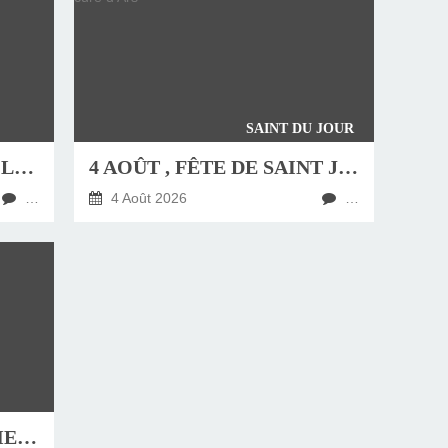
SAINT DU JOUR
JEUDI 6 AOÛT, FÊTE DE LA TRANSFIGURATION
4 AOÛT , FÊTE DE SAINT JEAN-MARIE VIANNEY, CURÉ D'ARS
…
4 Août 2026
…
HOMÉLIE DU DIMANCHE 9 AOÛT 2026