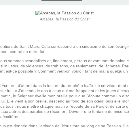
E), SAMEDI
LET 2025 À
ON GRAND
T DE DON
IN AU 19
 FRÈRES
 2015 À
ANCE À
S 1930
ES
ILLET 2025
 ETIENNE
E 11 MAI
ONNE)
015
15
Arcabas, la Passion du Christ
ASTIEN DE
918
 entiers de Saint Marc. Cela correspond à un cinquième de son évangil
ment central de notre foi.
ÉSIL)
us sommes scandalisés et, finalement, perdus devant tant de haine et 
i injustes, de violences, de trahisons, de reniements, de lâchetés. Parce 
t est-ce possible ? Comment veut-on vouloir tant de mal à quelqu’un qu
criture, d’abord dans la lecture du prophète Isaïe. Le serviteur dont
sur lui : « J’ai tendu le dos à ceux qui me frappaient et les joues à ceu
matin, le Seigneur éveille mon oreille pour que j’écoute comme un disci
lui. Elle vient à son oreille, descend au fond de son cœur, puis elle mo
us tous : nous mettre chaque matin à l’écoute de sa Parole, de sorte q
e aux autres des paroles de réconfort. Devenir une fontaine de miséri
 désaltérer.
s est donnée dans l’attitude de Jésus tout au long de sa Passion. Il 