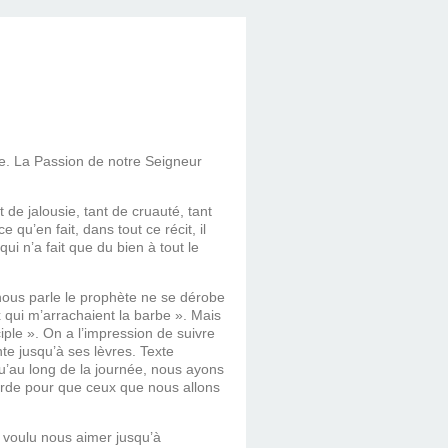
e. La Passion de notre Seigneur
de jalousie, tant de cruauté, tant
qu’en fait, dans tout ce récit, il
i n’a fait que du bien à tout le
 nous parle le prophète ne se dérobe
x qui m’arrachaient la barbe ». Mais
ple ». On a l’impression de suivre
nte jusqu’à ses lèvres. Texte
u’au long de la journée, nous ayons
corde pour que ceux que nous allons
a voulu nous aimer jusqu’à