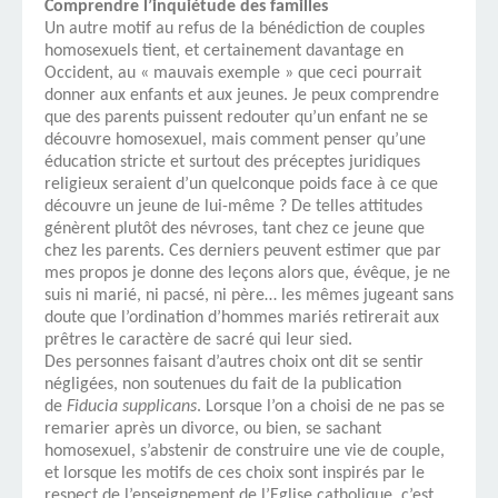
Comprendre l’inquiétude des familles
Un autre motif au refus de la bénédiction de couples
homosexuels tient, et certainement davantage en
Occident, au « mauvais exemple » que ceci pourrait
donner aux enfants et aux jeunes. Je peux comprendre
que des parents puissent redouter qu’un enfant ne se
découvre homosexuel, mais comment penser qu’une
éducation stricte et surtout des préceptes juridiques
religieux seraient d’un quelconque poids face à ce que
découvre un jeune de lui-même ? De telles attitudes
génèrent plutôt des névroses, tant chez ce jeune que
chez les parents. Ces derniers peuvent estimer que par
mes propos je donne des leçons alors que, évêque, je ne
suis ni marié, ni pacsé, ni père… les mêmes jugeant sans
doute que l’ordination d’hommes mariés retirerait aux
prêtres le caractère de sacré qui leur sied.
Des personnes faisant d’autres choix ont dit se sentir
négligées, non soutenues du fait de la publication
de
Fiducia supplicans
. Lorsque l’on a choisi de ne pas se
remarier après un divorce, ou bien, se sachant
homosexuel, s’abstenir de construire une vie de couple,
et lorsque les motifs de ces choix sont inspirés par le
respect de l’enseignement de l’Eglise catholique, c’est