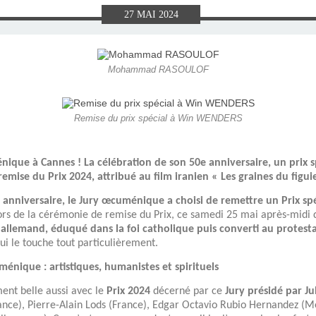
E), SAMEDI
LET 2025 À
ON GRAND
T DE DON
IN AU 19
 FRÈRES
 2015 À
ANCE À
S 1930
ES
27
MAI
2024
ILLET 2025
 ETIENNE
E 11 MAI
ONNE)
015
15
Mohammad RASOULOF
ASTIEN DE
918
Remise du prix spécial à Win WENDERS
ÉSIL)
ique à Cannes ! La célébration de son 50e anniversaire, un prix s
emise du Prix 2024, attribué au film iranien « Les graines du figui
 anniversaire, le Jury œcuménique a choisi de remettre un Prix sp
ors de la cérémonie de remise du Prix, ce samedi 25 mai après-midi 
r allemand, éduqué dans la foi catholique puis converti au protest
i le touche tout particulièrement.
ménique : artistiques, humanistes et spirituels
ent belle aussi avec le
Prix 2024
décerné par ce
Jury présidé par 
nce), Pierre-Alain Lods (France), Edgar Octavio Rubio Hernandez (