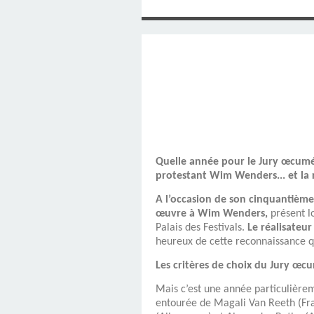
SAINT MARCEL (EUR
CE SAMEDI 12 JUIL
RÉALISÉES PAR M
AN APRÈS LA MOR
FRANCE DU 12 JU
LA MAISON DES
DIMANCHE 7 JUIN
MISSION DE FR
PRIVAS ANNÉE
MES RACIN
PONTIGNY LE 12 JU
PÈRE MATERNEL,
JOSIMO TAVARES L
PONTIGNY (Y
OCTOBRE 2
8 AOÛT 20
EVREUX
1987 À SAINT SÉB
FERLAT EN 1
TOCANTINS (BR
Quelle année pour le Jury œcumén
protestant Wim Wenders... et la r
A l’occasion de son cinquantième
œuvre à Wim Wenders,
présent l
Palais des Festivals.
Le réalisateu
heureux de cette reconnaissance qu
Les critères de choix du Jury œcu
Mais c’est une année particulièrem
entourée de Magali Van Reeth (Fra