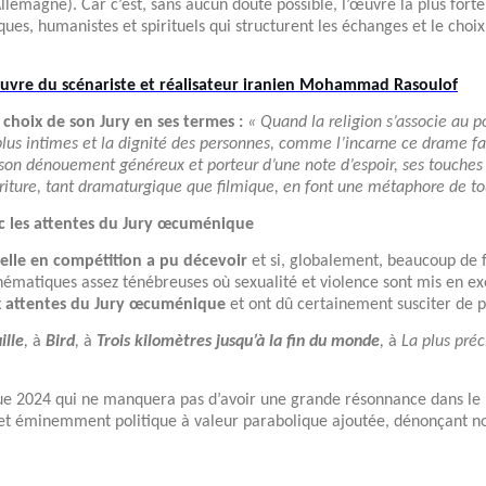
lemagne). Car c’est, sans aucun doute possible, l’œuvre la plus fort
tiques, humanistes et spirituels qui structurent les échanges et le ch
’œuvre du scénariste et réalisateur iranien Mohammad Rasoulof
 choix de son Jury en ses termes :
« Quand la religion s’associe au po
s plus intimes et la dignité des personnes, comme l’incarne ce drame fam
 son dénouement généreux et porteur d’une note d’espoir, ses touches
écriture, tant dramaturgique que filmique, en font une métaphore de tou
ec les attentes du Jury œcuménique
cielle en compétition a pu décevoir
et si, globalement, beaucoup de f
ématiques assez ténébreuses où sexualité et violence sont mis en e
 attentes du Jury œcuménique
et ont dû certainement susciter de 
ille
,
à
Bird
,
à
Trois kilomètres jusqu’à la fin du monde
,
à
La plus pré
ue 2024 qui ne manquera pas d’avoir une grande résonnance dans le 
e et éminemment politique à valeur parabolique ajoutée, dénonçant