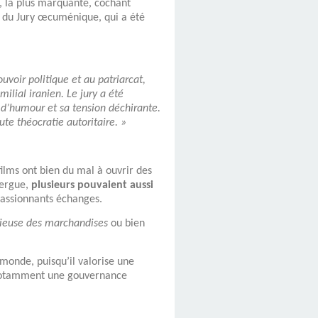
e, la plus marquante, cochant
oix du Jury œcuménique, qui a été
uvoir politique et au patriarcat,
ilial iranien. Le jury a été
 d’humour et sa tension déchirante.
te théocratie autoritaire. »
ilms ont bien du mal à ouvrir des
xergue,
plusieurs pouvaient aussi
passionnants échanges.
cieuse des marchandises
ou bien
monde, puisqu’il valorise une
 notamment une gouvernance