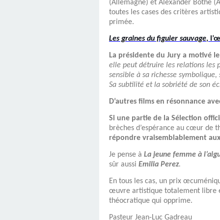
(Allemagne) et Alexander Bothe (Al
toutes les cases des critères artis
primée.
Les graines du figuier sauvage
, l
La présidente du Jury a motivé le
elle peut détruire les relations le
sensible à sa richesse symbolique,
Sa subtilité et la sobriété de son 
D’autres films en résonnance av
Si une partie de la Sélection offi
brèches d’espérance au cœur de th
répondre vraisemblablement aux
Je pense à
La jeune femme à l’aigu
sûr aussi
Emilia Perez
.
En tous les cas, un prix œcuméniq
œuvre artistique totalement libr
théocratique qui opprime.
Pasteur
Jean-Luc Gadreau