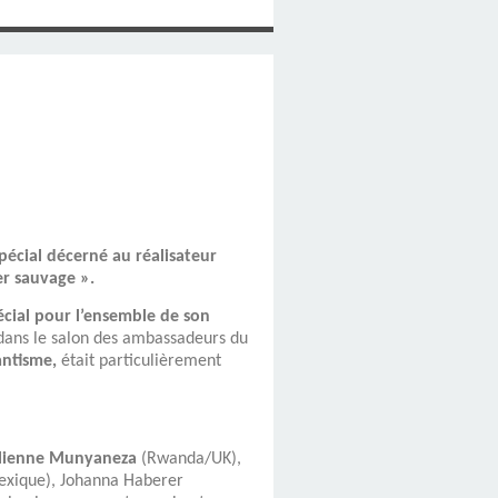
pécial décerné au réalisateur
er sauvage ».
écial pour l’ensemble de son
dans le salon des ambassadeurs du
antisme,
était particulièrement
Julienne Munyaneza
(Rwanda/UK),
Mexique), Johanna Haberer