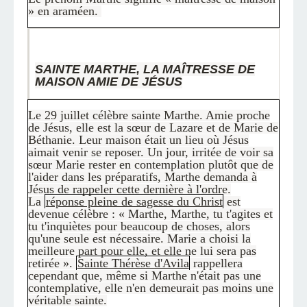
» en araméen.
SAINTE MARTHE, LA MAÎTRESSE DE
MAISON AMIE DE JÉSUS
Le 29 juillet célèbre sainte Marthe. Amie proche
de Jésus, elle est la sœur de Lazare et de Marie de
Béthanie. Leur maison était un lieu où Jésus
aimait venir se reposer. Un jour, irritée de voir sa
sœur Marie rester en contemplation plutôt que de
l'aider dans les préparatifs, Marthe demanda à
Jésus de rappeler cette dernière à l'ordre.
La
réponse pleine de sagesse du Christ
est
devenue célèbre : « Marthe, Marthe, tu t'agites et
tu t'inquiètes pour beaucoup de choses, alors
qu'une seule est nécessaire. Marie a choisi la
meilleure part pour elle, et elle ne lui sera pas
retirée ».
Sainte Thérèse d'Avila
rappellera
cependant que, même si Marthe n'était pas une
contemplative, elle n'en demeurait pas moins une
véritable sainte.