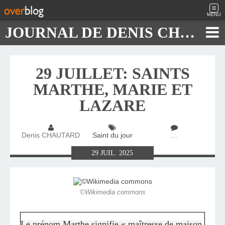
MENU
JOURNAL DE DENIS CHAUTARD
29 JUILLET: SAINTS
MARTHE, MARIE ET
LAZARE
Denis CHAUTARD
Saint du jour
…
29
JUIL.
2025
©Wikimedia commons
Le prénom Marthe signifie « maîtresse de maison