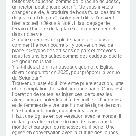
toutes vos souches, comme de la racine de Jessé,
un rejeton peut encore sortir’’. ‘’Je vous invite à
changer de vie, à produire de bons fruits, des fruits
de justice et de paix’’. Autrement dit, si l’on veut
bien accueillir Jésus à Noël, il faut dégager le
terrain et lui faire de la place dans notre coeur et
dans notre vie.
Si notre coeur est rempli de haine, de jalousie,
comment l’amour pourrait-il y trouver un peu de
place ? Soyons des artisans de paix et recevons-
nous les uns les autres comme des cadeaux que le
Seigneur nous fait.
Y a-t-il des chemins nouveaux que notre Eglise
devrait emprunter en 2025, pour préparer la venue
du Seigneur ?
Trouver un juste équilibre entre prière et action, lutte
et contemplation. Le salut annoncé par le Christ est
libération de toutes les injustices, de toutes les
aliénations qui interdisent à des milliers d’hommes
et de femmes de vivre une humanité digne de nom.
C’est aplanir la route, combler les ravins.
Il faut une Eglise en conversation avec le monde. Il
ne faut pas être en face du monde mais dans le
monde et partager les richesses qu’il porte. Une
église en conversation avec la culture des jeunes,