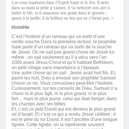
Lui vous baptisera dans l’Esprit Saint et le feu. Il tient
dans sa main la pelle à vanner, il va nettoyer son aire à
battre le blé, et il amassera son grain dans le grenier ;
quant à la paille, il la brûlera au feu qui ne s’éteint pas. »
Homélie
C’est l’histoire d’un rameau qui va sortir d’une
vieille souche Dans la première lecture, le prophète
Isaïe parle d’un rameau qui va sortir de la souche
de Jessé. On ne sait pas grand-chose de Jessé lui-
même : on sait seulement qu’il a vécu vers l’an
1000 avant Jésus-Christ et qu’il habitait Bethléem,
un petit village sans importance à l’époque.
Une autre chose qu’on sait : Jessé avait huit fils. Et,
parmi les huit, Dieu a envoyé son prophète Samuel
choisir un roi. Vous connaissez peut-être l’histoire.
Curieusement, sur les conseils de Dieu, Samuel n’a
choisi ni le plus âgé, ni le plus grand, ni le plus
fort… mais le plus jeune, celui qui était berger, dans
les champs avec les bêtes.
Et, c’est ce petit David qui est devenu le plus grand
roi d’Israël. Et c’est ce qui a rendu Jessé célèbre : il
est le père du roi David, il est l’ancêtre d’une longue
lignée. Cette lignée, on la représente souvent