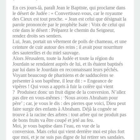
En ces jours-là, paraît Jean le Baptiste, qui proclame dans
le désert de Judée : « Convertissez-vous, car le royaume
des Cieux est tout proche. » Jean est celui que désignait la
parole prononcée par le prophète Isaïe : Voix de celui qui
crie dans le désert : Préparez le chemin du Seigneur,
rendez droits ses sentiers.
Lui, Jean, portait un vêtement de poils de chameau, et une
ceinture de cuir autour des reins ; il avait pour nourriture
des sauterelles et du miel sauvage.
Alors Jérusalem, toute la Judée et toute la région du
Jourdain se rendaient auprès de lui, et ils étaient baptisés
par lui dans le Jourdain en reconnaissant leurs péchés.
Voyant beaucoup de pharisiens et de sadducéens se
présenter à son baptême, il leur dit : « Engeance de
vipères ! Qui vous a appris à fuir la colère qui vient
? Produisez donc un fruit digne de la conversion. N’allez
pas dire en vous-mêmes :
Nous avons Abraham pour
‘
père’ ; car, je vous le dis : des pierres que voici, Dieu peut
faire surgir des enfants à Abraham. Déjà la cognée se
trouve à la racine des arbres : tout arbre qui ne produit pas
de bons fruits va être coupé et jeté au feu.
Moi, je vous baptise dans l’eau, en vue de la
conversion. Mais celui qui vient derrière moi est plus fort
que moi, et je ne suis pas digne de lui retirer ses sandales.