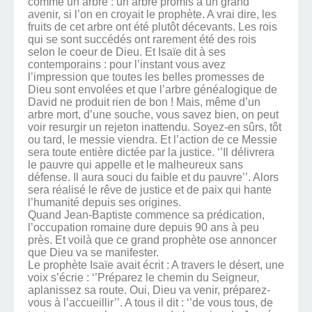
comme un arbre : un arbre promis à un grand
avenir, si l’on en croyait le prophète. A vrai dire, les
fruits de cet arbre ont été plutôt décevants. Les rois
qui se sont succédés ont rarement été des rois
selon le coeur de Dieu. Et Isaïe dit à ses
contemporains : pour l’instant vous avez
l’impression que toutes les belles promesses de
Dieu sont envolées et que l’arbre généalogique de
David ne produit rien de bon ! Mais, même d’un
arbre mort, d’une souche, vous savez bien, on peut
voir resurgir un rejeton inattendu. Soyez-en sûrs, tôt
ou tard, le messie viendra. Et l’action de ce Messie
sera toute entière dictée par la justice. ‘’Il délivrera
le pauvre qui appelle et le malheureux sans
défense. Il aura souci du faible et du pauvre’’. Alors
sera réalisé le rêve de justice et de paix qui hante
l’humanité depuis ses origines.
Quand Jean-Baptiste commence sa prédication,
l’occupation romaine dure depuis 90 ans à peu
près. Et voilà que ce grand prophète ose annoncer
que Dieu va se manifester.
Le prophète Isaïe avait écrit : A travers le désert, une
voix s’écrie : ‘’Préparez le chemin du Seigneur,
aplanissez sa route. Oui, Dieu va venir, préparez-
vous à l’accueillir’’. A tous il dit : ‘’de vous tous, de