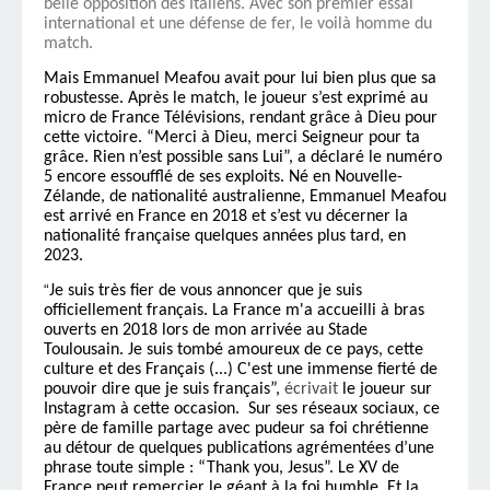
belle opposition des Italiens. Avec son premier essai
international et une défense de fer, le voilà homme du
match.
Mais Emmanuel Meafou avait pour lui bien plus que sa
robustesse. Après le match, le joueur s’est exprimé au
micro de France Télévisions, rendant grâce à Dieu pour
cette victoire. “Merci à Dieu, merci Seigneur pour ta
grâce. Rien n’est possible sans Lui”, a déclaré le numéro
5 encore essoufflé de ses exploits. Né en Nouvelle-
Zélande, de nationalité australienne, Emmanuel Meafou
est arrivé en France en 2018 et s’est vu décerner la
nationalité française quelques années plus tard, en
2023.
“
Je suis très fier de vous annoncer que je suis
officiellement français. La France m'a accueilli à bras
ouverts en 2018 lors de mon arrivée au Stade
Toulousain. Je suis tombé amoureux de ce pays, cette
culture et des Français (...) C'est une immense fierté de
pouvoir dire que je suis français”,
écrivait
le joueur sur
Instagram à cette occasion. Sur ses réseaux sociaux, ce
père de famille partage avec pudeur sa foi chrétienne
au détour de quelques publications agrémentées d’une
phrase toute simple : “Thank you, Jesus”. Le XV de
France peut remercier le géant à la foi humble. Et la