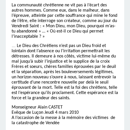
La communauté chrétienne ne vit pas à l’écart des
autres hommes. Comme eux, dans le malheur, dans
l’épreuve, atteinte par cette souffrance qui mine le fond
de l’être, elle interroge son créateur, comme au jour du
Vendredi Saint :
« Mon Dieu, mon Dieu, pourquoi m’as-
tu abandonné »
… « Où est-il ce Dieu qui permet
l’inacceptable ? »
…
Le Dieu des Chrétiens n’est pas un Dieu froid et
lointain dont l’absence ou l’irritation permettrait les
détresses. Il demeure à nos côtés, victime lui-même du
mal jusqu’à subir l’injustice et le supplice de la croix
Frères et soeurs, chères familles éprouvées par le deuil
et la séparation, après les bouleversements légitimes,
un horizon nouveau s’ouvre à nous, laissant entrevoir la
certitude d’une rencontre nouvelle par delà le seuil
éprouvant de la mort. Telle est la foi des chrétiens, telle
est l’espérance qu’ils proclament. Cette espérance est la
force et la grandeur des saints.
Monseigneur Alain CASTET
Evêque de Luçon Jeudi 4 mars 2010
A l’occasion de la messe à la mémoire des victimes de
la catastrophe de Vendée