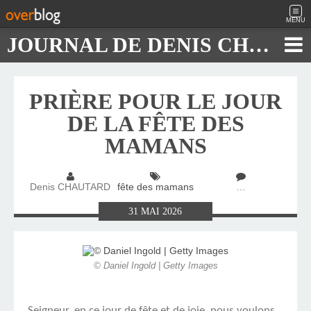
MENU
JOURNAL DE DENIS CHAUTARD
PRIÈRE POUR LE JOUR
DE LA FÊTE DES
MAMANS
Denis CHAUTARD
fête des mamans
…
31
MAI
2026
© Daniel Ingold | Getty Images
Seigneur, en ce jour de fête et de joie, nous voulons