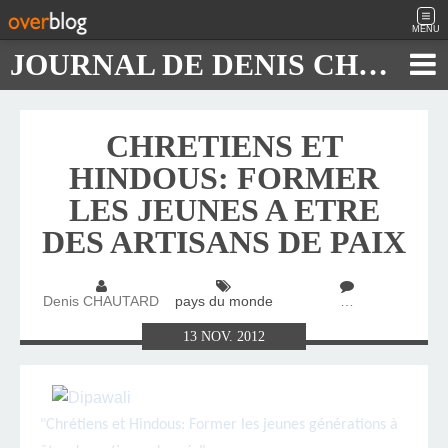
MENU
JOURNAL DE DENIS CHAUTARD
CHRETIENS ET
HINDOUS: FORMER
LES JEUNES A ETRE
DES ARTISANS DE PAIX
Denis CHAUTARD
pays du monde
…
13
NOV.
2012
"Chrétiens et Hindous: Former les jeunes générations à