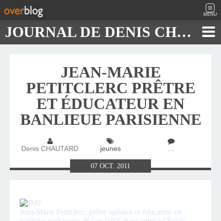
MENU
JOURNAL DE DENIS CHAUTARD
JEAN-MARIE
PETITCLERC PRÊTRE
ET ÉDUCATEUR EN
BANLIEUE PARISIENNE
Denis CHAUTARD
jeunes
…
07
OCT.
2011
Jean-Marie Petitclerc, prêtre salésien et éducateur en
banlieue parisienne. Né en 1953, il est entré à l’École