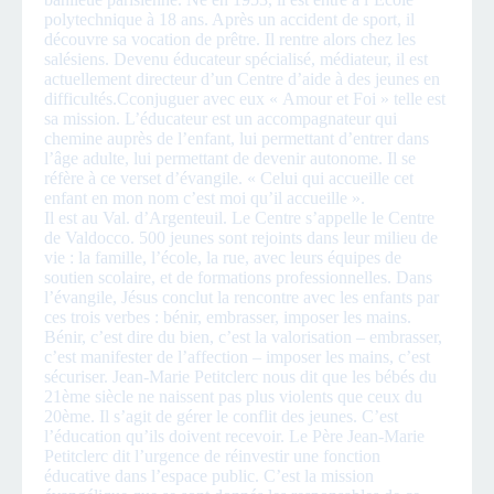
polytechnique à 18 ans. Après un accident de sport, il
découvre sa vocation de prêtre. Il rentre alors chez les
salésiens. Devenu éducateur spécialisé, médiateur, il est
actuellement directeur d’un Centre d’aide à des jeunes en
difficultés.Cconjuguer avec eux « Amour et Foi » telle est
sa mission. L’éducateur est un accompagnateur qui
chemine auprès de l’enfant, lui permettant d’entrer dans
l’âge adulte, lui permettant de devenir autonome. Il se
réfère à ce verset d’évangile. « Celui qui accueille cet
enfant en mon nom c’est moi qu’il accueille ».
Il est au Val. d’Argenteuil. Le Centre s’appelle le Centre
de Valdocco. 500 jeunes sont rejoints dans leur milieu de
vie : la famille, l’école, la rue, avec leurs équipes de
soutien scolaire, et de formations professionnelles. Dans
l’évangile, Jésus conclut la rencontre avec les enfants par
ces trois verbes : bénir, embrasser, imposer les mains.
Bénir, c’est dire du bien, c’est la valorisation – embrasser,
c’est manifester de l’affection – imposer les mains, c’est
sécuriser. Jean-Marie Petitclerc nous dit que les bébés du
21ème siècle ne naissent pas plus violents que ceux du
20ème. Il s’agit de gérer le conflit des jeunes. C’est
l’éducation qu’ils doivent recevoir. Le Père Jean-Marie
Petitclerc dit l’urgence de réinvestir une fonction
éducative dans l’espace public. C’est la mission