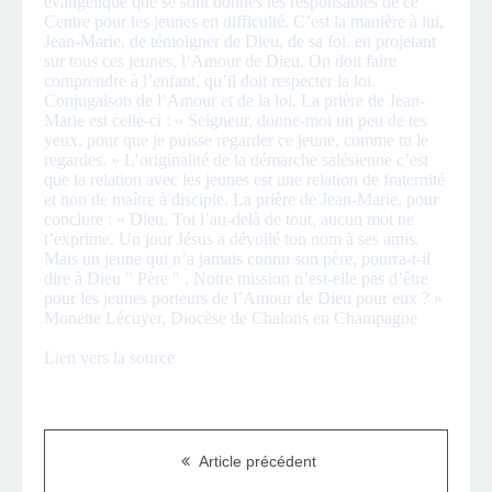
évangélique que se sont donnés les responsables de ce
Centre pour les jeunes en difficulté. C’est la manière à lui,
Jean-Marie, de témoigner de Dieu, de sa foi, en projetant
sur tous ces jeunes, l’Amour de Dieu. On doit faire
comprendre à l’enfant, qu’il doit respecter la loi.
Conjugaison de l’Amour et de la loi. La prière de Jean-
Marie est celle-ci : « Seigneur, donne-moi un peu de tes
yeux, pour que je puisse regarder ce jeune, comme tu le
regardes. » L’originalité de la démarche salésienne c’est
que la relation avec les jeunes est une relation de fraternité
et non de maître à disciple. La prière de Jean-Marie, pour
conclure : « Dieu, Toi l’au-delà de tout, aucun mot ne
t’exprime. Un jour Jésus a dévoilé ton nom à ses amis.
Mais un jeune qui n’a jamais connu son père, pourra-t-il
dire à Dieu " Père " . Notre mission n’est-elle pas d’être
pour les jeunes porteurs de l’Amour de Dieu pour eux ? »
Monette Lécuyer, Diocèse de Chalons en Champagne
Lien vers la source
Article précédent