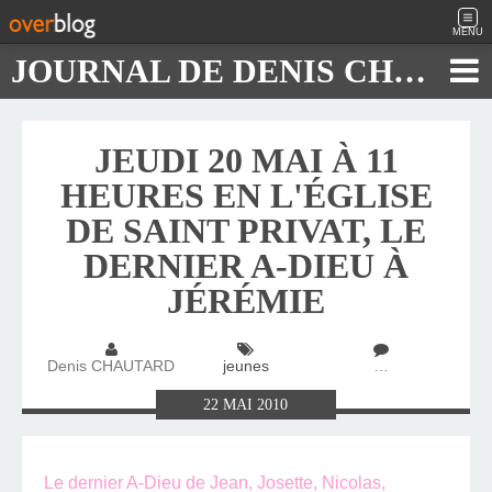
MENU
JOURNAL DE DENIS CHAUTARD
JEUDI 20 MAI À 11
HEURES EN L'ÉGLISE
DE SAINT PRIVAT, LE
DERNIER A-DIEU À
JÉRÉMIE
Denis CHAUTARD
jeunes
…
22
MAI
2010
Le dernier A-Dieu de Jean, Josette, Nicolas,