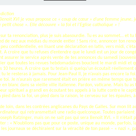
E), SAMEDI
LET 2025 À
ON GRAND
T DE DON
IN AU 19
 FRÈRES
 2015 À
ANCE À
S 1930
ES
ILLET 2025
 ETIENNE
E 11 MAI
ONNE)
015
15
noit XVI je vous propose ce « coup de cœur » d’une femme jeune, jo
etit chose ». Elle découvre « la foi et l’Eglise catholique » !
s sur ta renonciation, plus je suis abasourdie. Tu es au sommet… et tu 
ASTIEN DE
918
ied de nez aux médias du monde entier ! Sans rire, annoncer ton renonc
 peu confidentielle, en lisant une déclaration en latin, vers midi, c’é
. A croire que tu refuses d’entendre que le lundi est un jour de congé
ÉSIL)
nt assurer le service après vente de tes annonces du samedi (souven
cier que toutes les revues hebdomadaires bouclent le mardi midi et qu
 10 heures. A croire que tu testais si quelqu’un écoutait réellement 
u le resteras à jamais. Pour Jean-Paul II, je n’avais pas encore la foi
de toi. Je n’aurais que rarement était en prière en même temps que to
en blanc dans sa vieille ville italienne. Pardon, vaticane. Mais tu as 
eur spirituel a grandi en écoutant tes appels à la lutte contre le capi
pied dans la foi, un pied dans la raison, le cerveau sur les épaules,
e de loin, dans les contrées anglicanes du Pays de Galles. Sur mon lit a
ordinateur qui retransmettait une radio quelconque. Toutes parlaien
Joseph Ratzinger, mais on ne sait pas qui sera Benoît XVI. » Il n’était
uter : « N’oublions pas que pour ce poste, unique au monde, parfois, l
les journaux se déchiraient sur la véracité de ton passé – « nazi », p