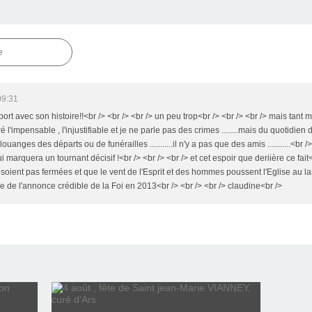
e
09:31
port avec son histoire!!<br /> <br /> <br /> un peu trop<br /> <br /> <br /> mais tant 
é l'impensable , l'injustifiable et je ne parle pas des crimes ........mais du quotidien d
uanges des départs ou de funérailles ...........il n'y a pas que des amis ...........<br /
 marquera un tournant décisif !<br /> <br /> <br /> et cet espoir que deriière ce fait<
e soient pas fermées et que le vent de l'Esprit et des hommes poussent l'Eglise au l
ure de l'annonce crédible de la Foi en 2013<br /> <br /> <br /> claudine<br />