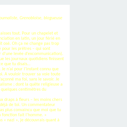
urnaliste, Grenobloise, blogueuse
laisses tout. Pour un chapelet et
iation en latin, un jour férié en
tait osé. Oh ça ne change pas trop
 pour les prêtres – qui sont
ir d’une levée d’excommunication).
e les journaux quotidiens finissent
ce que tu disais…
. Je n’ai pour l’instant connu que
i. A vouloir trouver sa voie toute
façonné ma foi, sans le savoir. Je
talisme ; dont la quête religieuse a
 à quelques centimètres du
ux draps à fleurs – les moins chers
t déjà de toi. Un commentateur
 pas plus convaincu que moi que tu
a fonction fait l’homme. »
as « nazi », je découvrais quant à