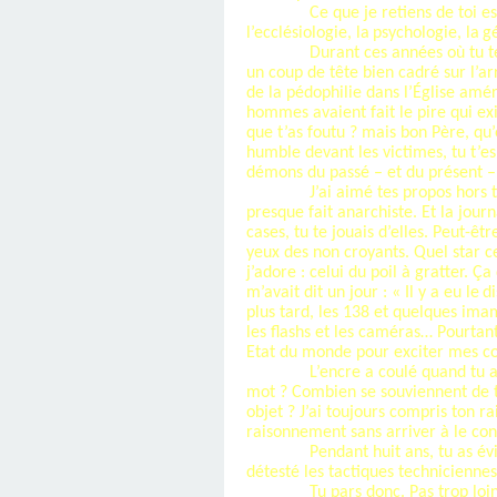
Ce que je retiens de toi e
l’ecclésiologie
, la
psychologie
, la
g
Durant ces années où tu t
un coup de tête bien cadré sur l’ar
de la pédophilie dans l’Église amér
hommes avaient fait le pire qui ex
que t’as foutu ? mais bon Père, qu’
humble devant les victimes, tu t’e
démons du passé – et du présent – 
J’ai aimé tes propos hors 
presque fait anarchiste. Et la jour
cases, tu te jouais d’elles. Peut-êt
yeux des non croyants. Quel star ce
j’adore : celui du poil à gratter. 
m’avait dit un jour : « Il y a eu le
d
plus tard, les 138 et quelques ima
les flashs et les caméras… Pourtant
Etat du monde pour exciter mes co
L’encre a coulé quand tu a
mot ? Combien se souviennent de 
objet ? J’ai toujours compris ton r
raisonnement sans arriver à le con
Pendant huit ans, tu as évi
détesté les tactiques techniciennes 
Tu pars donc. Pas trop lo