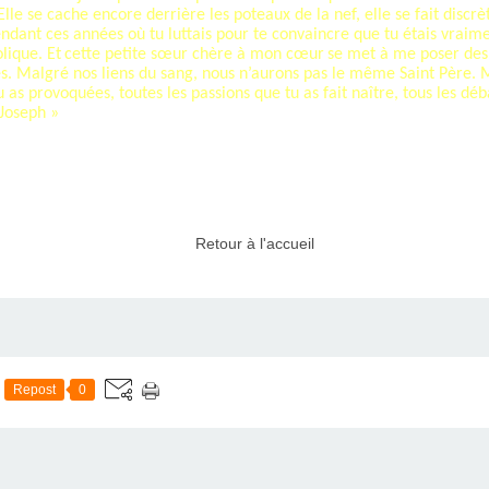
lle se cache encore derrière les poteaux de la nef, elle se fait discrè
Pendant ces années où tu luttais pour te convaincre que tu étais vraime
lique. Et
cette petite sœur chère à mon cœur
se met à me poser des q
s. Malgré nos liens du sang, nous n’aurons pas le même Saint Père. Ma
u as provoquées, toutes les passions que tu as fait naître, tous les d
Joseph »
Retour à l'accueil
Repost
0