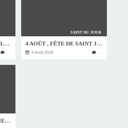
SAINT DU JOUR
JEUDI 6 AOÛT, FÊTE DE LA TRANSFIGURATION
4 AOÛT , FÊTE DE SAINT JEAN-MARIE VIANNEY, CURÉ D'ARS
…
4 Août 2026
…
HOMÉLIE DU DIMANCHE 9 AOÛT 2026