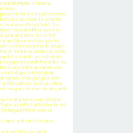
uront
décrypter
:
l’histoire
,
t Pierre.
 épreuve de foi m’a frappée comme
ndant dans ton crâne. Le scandale
es ailes de l’Esprit Saint. Tes
ripes : mais bon Dieu, qu’est-ce
s genoux à terre, tu t’es fait
s yeux. Oh on ne chasse pas les
sière n’était pas prête de bouger.
a). A l’heure du média roi, tu t’es
mpris l’essentiel : en sortant des
’un pape qui aurait fait briller les
 Mais tu as préféré un chemin que
te du dialogue interreligieux
ont explosé. Mais quelques mois
la Cité vaticane n’ont pas affolé
z de sang sur les murs du plus petit
 premier pape à avoir utilisé le
glise a justifié l’utilisation de cet
J’ai toujours triché avec ce
ur juger, moi qui ai toujours
ent où l’Église accueille