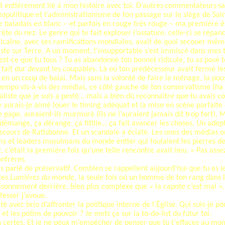
st entièrement lié à mon histoire avec toi. D’autres
commentateurs
sa
éopolitique
et l’
administrationisme
de ton passage sur le siège de Sain
e baladais en blanc – et parfois en rouge très rouge – ma première
rête du nez. Le genre qui te fait exploser l’ossature, celle-ci se répa
icaine, avec ses ramifications mondiales, avait de quoi secouer même l
iste sur Terre. A un moment, l’insupportable s’est immiscé dans mes t
est-ce que tu fous ? Tu as abandonné ton bonnet ridicule, tu as posé te
s fait dur devant les coupables. Là où ton prédécesseur avait fermé le
en un coup de balai. Mais sans la volonté de faire le ménage, la pous
tempo vis-à-vis des médias, ce côté gauche de ton conservatisme (ha h
naliste que je suis a pesté… mais a bien dû reconnaître que tu avais co
re aurais-je aimé louer le timing adéquat et la mise en scène parfaite d
 pape, auraient-ils murmuré (ils ne l’auraient jamais dit trop fort).
Ça démange, ça dérange, ça titille… ça fait avancer les choses. Un adep
iscours de Ratisbonne
. Et un scandale a éclaté. Les unes des médias 
ms et leaders musulmans du monde entier qui foulaient les pierres de 
, c’était la première fois qu’une telle rencontre avait lieu. » Pas asse
nfrères.
s parlé de préservatif. Combien se rappellent aujourd’hui que tu es le
tes
Lumières du monde
, la seule fois où un homme de ton rang dans l’É
aisonnement derrière, bien plus complexe que « la capote c’est mal ». 
fesser j’avoue.
té avec brio d’affronter la politique interne de l’Église. Qui suis-je po
et les potins de pouvoir ? Je mets ça sur la to-do-list du futur toi.
in certes. Et je ne peux m’empêcher de penser que tu t’effaces au mom