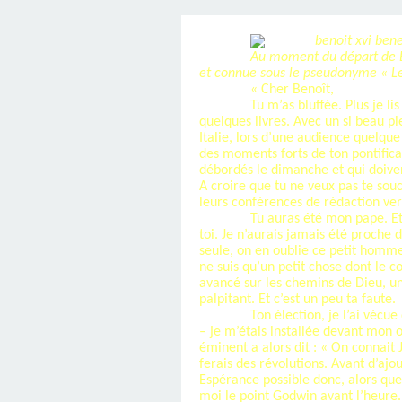
SAINT MARCEL (EUR
CE SAMEDI 12 JUIL
RÉALISÉES PAR M
AN APRÈS LA MOR
FRANCE DU 12 JU
LA MAISON DES
DIMANCHE 7 JUIN
MISSION DE FR
PRIVAS ANNÉE
MES RACIN
PONTIGNY LE 12 JU
PÈRE MATERNEL,
JOSIMO TAVARES L
PONTIGNY (Y
OCTOBRE 2
8 AOÛT 20
EVREUX
Au moment du départ de Be
et connue sous le pseudonyme « Le p
« Cher Benoît,
Tu m’as bluffée. Plus je li
1987 À SAINT SÉB
FERLAT EN 1
quelques livres. Avec un si beau p
Italie, lors d’une audience quelque
des moments forts de ton pontificat
TOCANTINS (BR
débordés le dimanche et qui doive
A croire que tu ne veux pas te sou
leurs conférences de rédaction vers
Tu auras été mon pape. Et t
toi. Je n’aurais jamais été proche 
seule, on en oublie ce petit homme 
ne suis qu’un petit chose dont le co
avancé sur les chemins de Dieu, un 
palpitant. Et c’est un peu ta faute.
Ton élection, je l’ai vécu
– je m’étais installée devant mon 
éminent a alors dit : « On connait 
ferais des révolutions. Avant d’ajo
Espérance possible donc, alors que 
moi le point Godwin avant l’heure.