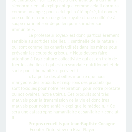
de châtaigner sur les lèvres d’un enfant qui a du mal à
s’endormir en lui expliquant que comme cela il dormira
comme un ange ; pour celui qui a été opéré, lui donner
une cuillère à moka de gelée royale et une cuillérée à
soupe matin et soir de pollen pour stimuler son
immunité ».
Le professeur Joyeux est donc particulièrement
sensible au sort des abeilles, « sentinelle de la nature »
qui sont comme les canaris utilisés dans les mines pour
prévenir les coups de grisous. « Nous devons faire
attention à l’agriculture collectiviste qui est en train de
tuer les abeilles et qui est un scandale nutritionnel et de
santé pour l’humanité », prévient-il.
« La perte des abeilles montre que nous
mangeons des produits et respirons des produits qui
sont toxiques pour notre respiration, pour notre prostate
ou nos ovaires, notre utérus. Ces produits sont très
mauvais pour la transmission de la vie et donc très
mauvais pour notre santé » explique le médecin. « Ce
sera une catastrophe humanitaire et sanitaire » conclut-
il.
Propos recueillis par Jean-Baptiste Cocagne
Ecouter l’interview en Real Player