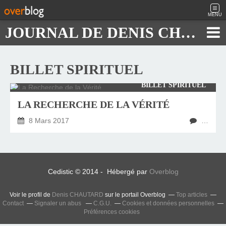
MENU
JOURNAL DE DENIS CHAUTARD
BILLET SPIRITUEL
BILLET SPIRITUEL
LA RECHERCHE DE LA VÉRITÉ
8 Mars 2017
…
Cedistic © 2014 - Hébergé par
Overblog
Voir le profil de
Denis CHAUTARD
sur le portail Overblog
Top articles
Contact
Signaler un abus
C.G.U.
Cookies et données personnelles
Préférences cookies