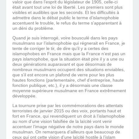
valoir que dans l’esprit du législateur de 1905, celle-ci
était avant tout une loi de liberté. Les premiers sont plus
visibles et audibles que les seconds. Et les difficultés à
admettre dans le débat public le terme d’islamophobie
accentuent le trouble, le refus du terme s’apparentant à
un déni du problème.
Quand je suis interrogé, voire bousculé dans les pays
musulmans sur l’islamophobie qui régnerait en France, je
tente de corriger le tir, de dire qu’il y a certes des
islamophobes en France mais que la France n’est pas un
pays islamophobe, que la situation était pire il y a une ou
deux générations auparavant et que désormais de
nombreux musulmans occupent des situations enviables,
que s’il est encore un plafond de verre pour les plus
hautes fonctions (parlementaire, chef d’entreprise, haute
fonction publique, etc.), il y a désormais une classe
moyenne supérieure musulmane en France extrêmement
développée.
La tournure prise par les commémorations des attentats
terroristes de janvier 2015 ou des voix, portants haut et
fort en France, qui revendiquent un droit à l’islamophobie
au nom d’une vision falsifiée de la laïcité vont venir
accentuer l’image négative de notre pays dans le monde
musulman. On remarquera d’ailleurs que beaucoup de
ceux qui ont cette vision d’une laïcité hostile à l’islam