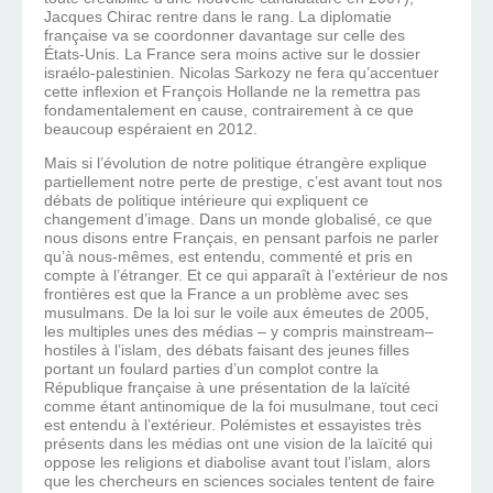
Jacques Chirac rentre dans le rang. La diplomatie
française va se coordonner davantage sur celle des
États-Unis. La France sera moins active sur le dossier
israélo-palestinien. Nicolas Sarkozy ne fera qu’accentuer
cette inflexion et François Hollande ne la remettra pas
fondamentalement en cause, contrairement à ce que
beaucoup espéraient en 2012.
Mais si l’évolution de notre politique étrangère explique
partiellement notre perte de prestige, c’est avant tout nos
débats de politique intérieure qui expliquent ce
changement d’image. Dans un monde globalisé, ce que
nous disons entre Français, en pensant parfois ne parler
qu’à nous-mêmes, est entendu, commenté et pris en
compte à l’étranger. Et ce qui apparaît à l’extérieur de nos
frontières est que la France a un problème avec ses
musulmans. De la loi sur le voile aux émeutes de 2005,
les multiples unes des médias – y compris mainstream–
hostiles à l’islam, des débats faisant des jeunes filles
portant un foulard parties d’un complot contre la
République française à une présentation de la laïcité
comme étant antinomique de la foi musulmane, tout ceci
est entendu à l’extérieur. Polémistes et essayistes très
présents dans les médias ont une vision de la laïcité qui
oppose les religions et diabolise avant tout l’islam, alors
que les chercheurs en sciences sociales tentent de faire