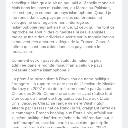
spécifique bien qu’elle ait un peu pâli à l’échelle mondiale.
Mais dans les pays musulmans, du Maroc au Pakistan,
elle est perçue comme un pays islamophobe. Quand je
me rends dans ces pays pour des conférences ou
colloque, je suis régulièrement interrogé sur
l’islamophobie régnant en France. Et ceux qui me font ce
reproche ne sont ni des djihadistes ni des islamistes
radicaux mais des individus ouverts sur la mondialisation
et souvent des amoureux déçus de la France. Ceux-là
même qui sont nos alliés dans ces pays contre le
radicalisme.
Comment est-on passé du statut de nation la plus
admirée dans le monde musulman à celui de pays
présenté comme islamophobe ?
La première raison tient à l’évolution de notre politique
étrangère. La rupture ne date pas de l’élection de Nicolas
Sarkozy en 2007 mais de l’inflexion menée par Jacques
Chirac dès 2005. Comme si ce dernier avait réalisé tout
d’un coup qu’il avait été trop audacieux face aux États-
Unis, Jacques Chirac se range derrière Washington.
Affecté par l’assassinat de Rafic Hariri, craignant l’effet de
la campagne French bashing aux États-Unis, affaibli sur
la scène politique intérieure (échec du référendum sur le
traité européen, accident cardio-vasculaire qui torpille
toute crédibilité d’une nouvelle candidature en 2007),