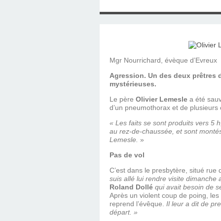
SAINT MARCEL (EUR
CE SAMEDI 12 JUIL
RÉALISÉES PAR M
AN APRÈS LA MOR
FRANCE DU 12 JU
LA MAISON DES
DIMANCHE 7 JUIN
MISSION DE FR
PRIVAS ANNÉE
MES RACIN
PONTIGNY LE 12 JU
PÈRE MATERNEL,
JOSIMO TAVARES L
PONTIGNY (Y
OCTOBRE 2
8 AOÛT 20
EVREUX
1987 À SAINT SÉB
FERLAT EN 1
Mgr Nourrichard, évèque d’Evreux
Agression. Un des deux prêtres d
mystérieuses.
TOCANTINS (BR
Le père
Olivier Lemesle
a été sau
d’un pneumothorax et de plusieurs 
« Les faits se sont produits vers 5 
au rez-de-chaussée, et sont montés
Lemesle.
»
Pas de vol
C’est dans le presbytère, situé ru
suis allé lui rendre visite dimanche 
Roland Dollé
qui avait besoin de s
Après un violent coup de poing, les 
reprend l’évêque.
Il leur a dit de pr
départ. »