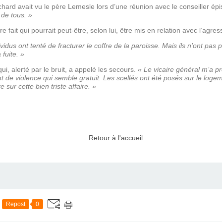
hard avait vu le père Lemesle lors d’une réunion avec le conseiller ép
 de tous. »
ait qui pourrait peut-être, selon lui, être mis en relation avec l’agre
idus ont tenté de fracturer le coffre de la paroisse. Mais ils n’ont pas pu
fuite. »
ui, alerté par le bruit, a appelé les secours.
« Le vicaire général m’a p
de violence qui semble gratuit. Les scellés ont été posés sur le logeme
 sur cette bien triste affaire. »
Retour à l'accueil
Repost
0