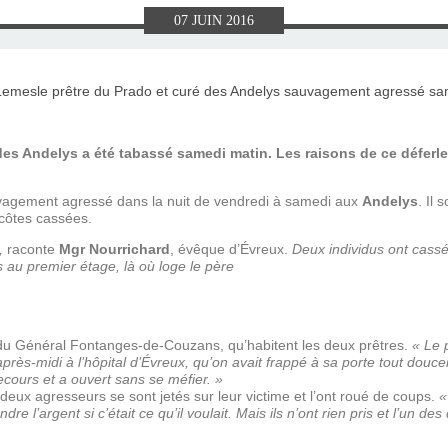
E), SAMEDI
LET 2025 À
ON GRAND
T DE DON
IN AU 19
 FRÈRES
 2015 À
ANCE À
S 1930
ES
07
JUIN
2016
ILLET 2025
 ETIENNE
E 11 MAI
ONNE)
015
15
ASTIEN DE
918
es Andelys a été tabassé samedi matin. Les raisons de ce déferl
ÉSIL)
vagement agressé dans la nuit de vendredi à samedi aux
Andelys
. Il
côtes cassées.
h,
raconte
Mgr Nourrichard
, évêque d’Évreux.
Deux individus ont cassé l
 au premier étage, là où loge le père
e du Général Fontanges-de-Couzans, qu’habitent les deux prêtres.
« Le 
après-midi à l’hôpital d’Évreux, qu’on avait frappé à sa porte tout doucem
ecours et a ouvert sans se méfier. »
deux agresseurs se sont jetés sur leur victime et l’ont roué de coups.
«
endre l’argent si c’était ce qu’il voulait. Mais ils n’ont rien pris et l’un 