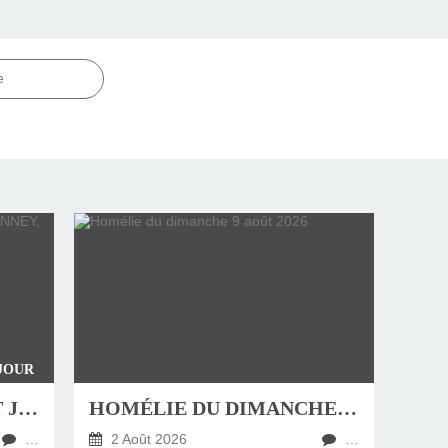
e
 JOUR
4 AOÛT , FÊTE DE SAINT JEAN-MARIE VIANNEY, CURÉ D'ARS
HOMÉLIE DU DIMANCHE 9 AOÛT 2026
…
2 Août 2026
…