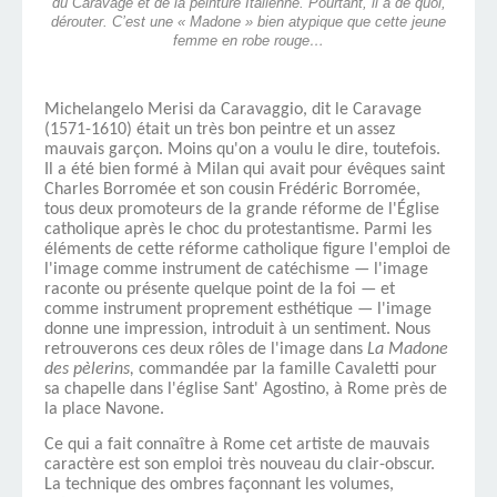
du Caravage et de la peinture Italienne. Pourtant, il a de quoi,
dérouter. C’est une « Madone » bien atypique que cette jeune
femme en robe rouge…
Michelangelo Merisi da Caravaggio, dit le Caravage
(1571-1610) était un très bon peintre et un assez
mauvais garçon. Moins qu'on a voulu le dire, toutefois.
Il a été bien formé à Milan qui avait pour évêques saint
Charles Borromée et son cousin Frédéric Borromée,
tous deux promoteurs de la grande réforme de l'Église
catholique après le choc du pro­testantisme. Parmi les
éléments de cette réforme catholique figure l'emploi de
l'image comme instrument de catéchisme — l'image
raconte ou présente quelque point de la foi — et
comme instrument proprement esthétique — l'image
donne une impression, introduit à un sentiment. Nous
retrouverons ces deux rôles de l'image dans
La Madone
des pèlerins,
commandée par la famille Cavaletti pour
sa chapelle dans l'église Sant' Agostino, à Rome près de
la place Navone.
Ce qui a fait connaître à Rome cet artiste de mauvais
carac­tère est son emploi très nouveau du clair-obscur.
La technique des ombres façonnant les volumes,