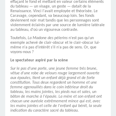
effaçant le fond et mettant en valeur certains éléments
du tableau — un visage, un geste — datait de la
Renaissance. Vinci l'avait employée et théorisée. Le
Caravage, cependant, va beaucoup loin. Ses fonds
deviennent noir mat tandis que les personnages sont
violemment éclairés par une source de lumière latérale
au tableau, d'où un vigoureux contraste.
Toutefois,
La Madone des pèlerins
n'est pas qu'un
exemple achevé de clair-obscur et le clair-obscur lui-
même n'a pas d'intérêt s'il n'a pas de sens. Or, que
voyons-nous ?
Le spectateur aspiré par la scène
Sur le pas d'une porte, une jeune femme très brune,
vêtue d'une robe de velours rouge largement ouverte
aux épaules, tient un enfant déjà grand et de forte
constitution. Tous deux regardent un homme et une
femme agenouillés dans le coin inférieur droit du
tableau, les mains jointes, les pieds nus et sales, un
bâton de marche à l'épaule. La mère et son enfant ont
chacun une auréole extrêmement mince qui est, avec
les mains jointes et celle de l'enfant qui bénit, la seule
indi­cation du caractère sacré du tableau.