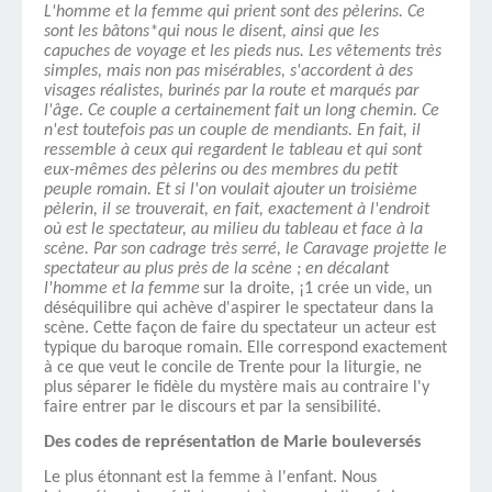
L'homme et la femme qui prient sont des pèlerins. Ce
sont les bâtons*qui nous le disent, ainsi que les
capuches de voyage et les pieds nus. Les vêtements très
simples, mais non pas misérables, s'accordent à des
visages réalistes, burinés par la route et marqués par
l'âge. Ce couple a certainement fait un long chemin. Ce
n'est toutefois pas un couple de men­diants. En fait, il
ressemble à ceux qui regardent le tableau et qui sont
eux-mêmes des pèlerins ou des membres du petit
peuple romain. Et si l'on voulait ajouter un troisième
pèlerin, il se trouverait, en fait, exactement à l'endroit
où est le spectateur, au milieu du tableau et face à la
scène. Par son cadrage très serré, le Caravage projette le
spectateur au plus près de la scène ; en décalant
l'homme et la femme
sur la droite, ¡1 crée un vide, un
déséquilibre qui achève d'as­pirer le spectateur dans la
scène. Cette façon de faire du spectateur un acteur est
typique du baroque romain. Elle correspond exactement
à ce que veut le concile de Trente pour la liturgie, ne
plus séparer le fidèle du mystère mais au contraire l'y
faire entrer par le discours et par la sensibilité.
Des codes de représentation de Marie bouleversés
Le plus étonnant est la femme à l'enfant. Nous