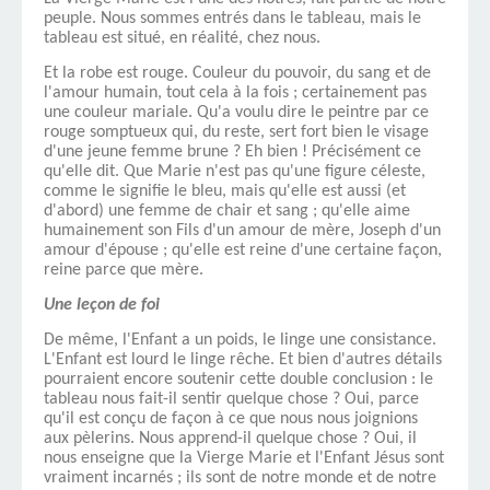
peuple. Nous sommes entrés dans le tableau, mais le
tableau est situé, en réalité, chez nous.
Et la robe est rouge. Couleur du pouvoir, du sang et de
l'amour humain, tout cela à la fois ; certainement pas
une couleur mariale. Qu'a voulu dire le peintre par ce
rouge somptueux qui, du reste, sert fort bien le visage
d'une jeune femme brune ? Eh bien ! Précisément ce
qu'elle dit. Que Marie n'est pas qu'une figure céleste,
comme le signifie le bleu, mais qu'elle est aussi (et
d'abord) une femme de chair et sang ; qu'elle aime
humai­nement son Fils d'un amour de mère, Joseph d'un
amour d'épouse ; qu'elle est reine d'une certaine façon,
reine parce que mère.
Une leçon de foi
De même, l'Enfant a un poids, le linge une consistance.
L'Enfant est lourd le linge rêche. Et bien d'autres détails
pourraient encore soutenir cette double conclusion : le
tableau nous fait-il sen­tir quelque chose ? Oui, parce
qu'il est conçu de façon à ce que nous nous joignions
aux pèlerins. Nous apprend-il quelque chose ? Oui, il
nous enseigne que la Vierge Marie et l'Enfant Jésus sont
vraiment incarnés ; ils sont de notre monde et de notre