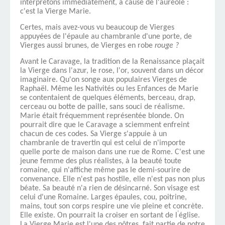
interprétons immédiatement, à cause de l'auréole :
c'est la Vierge Marie.
Certes, mais avez-vous vu beaucoup de Vierges
appuyées de l'épaule au chambranle d'une porte, de
Vierges aussi brunes, de Vierges en robe
rouge ?
Avant le Caravage, la tradition de la Renaissance plaçait
la Vierge dans l'azur, le rose, l'or, souvent dans un décor
imaginaire. Qu'on songe aux populaires Vierges de
Raphaël. Même les Nativités ou les Enfances de Marie
se conten­taient de quelques éléments, berceau, drap,
cerceau ou botte de paille, sans souci de réalisme.
Marie était fréquem­ment représentée blonde. On
pourrait dire que le Caravage a sciemment enfreint
chacun de ces codes. Sa Vierge s'ap­puie à un
chambranle de travertin qui est celui de n'importe
quelle porte de maison dans une rue de Rome. C'est une
jeune femme des plus réalistes, à la beauté toute
romaine,
qui n'affiche même pas le demi-sourire de
convenance. Elle n'est pas hostile, elle n'est pas non plus
béate. Sa beauté n'a rien de désincarné. Son visage est
celui d'une Romaine. Larges épaules, cou, poitrine,
mains, tout son corps respire une vie pleine et concrète.
’
Elle existe. On pourrait la croiser en sortant de l
église.
La Vierge Marie est l'une des nôtres, fait partie de notre