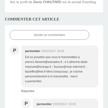
Voir le profil de
Denis CHAUTARD
sur le portail Overblog
COMMENTER CET ARTICLE
Ajouter un commentaire
P
parmentier
25/02/2017 18:45
Est ce possible que vous le transmettais à
pierre1.flament@wanadoo.fr ; à Catherine.taleb-
meynard@orange.fr ; Suzvan@club-internet.fr ;
fquieffin@free.fr Merci beaucoup ; je n'arrive
personnellement à le transmettre . merci
a.parmentier
Répondre
P
parmentier
25/02/2017 20:03