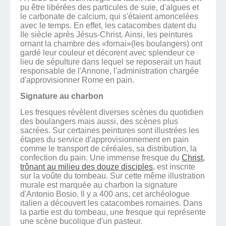
pu être libérées des particules de suie, d'algues et
le carbonate de calcium, qui s'étaient amoncelées
avec le temps. En effet, les catacombes datent du
IIe siècle après Jésus-Christ. Ainsi, les peintures
ornant la chambre des «fornai»(les boulangers) ont
gardé leur couleur et décorent avec splendeur ce
lieu de sépulture dans lequel se reposerait un haut
responsable de l'Annone, l'administration chargée
d'approvisionner Rome en pain.
Signature au charbon
Les fresques révèlent diverses scènes du quotidien
des boulangers mais aussi, des scènes plus
sacrées. Sur certaines peintures sont illustrées les
étapes du service d'approvisionnement en pain
comme le transport de céréales, sa distribution, la
confection du pain. Une immense fresque du
Christ,
trônant au milieu des douze disciples
, est inscrite
sur la voûte du tombeau. Sur cette même illustration
murale est marquée au charbon la signature
d'Antonio Bosio. Il y a 400 ans, cet archéologue
italien a découvert les catacombes romaines. Dans
la partie est du tombeau, une fresque qui représente
une scène bucolique d'un pasteur.