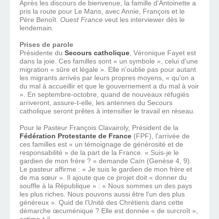
Après les discours de bienvenue, la famille d'Antoinette a
pris la route pour Le Mans, avec Annie, François et le
Père Benoît.
Ouest France
veut les interviewer dès le
lendemain.
Prises de parole
Présidente du
Secours catholique
, Véronique Fayet est
dans la joie. Ces familles sont « un symbole », celui d'une
migration « sûre et légale ». Elle n'oublie pas pour autant
les migrants arrivés par leurs propres moyens, « qu'on a
du mal à accueillir et que le gouvernement a du mal à voir
». En septembre-octobre, quand de nouveaux réfugiés
arriveront, assure-t-elle, les antennes du Secours
catholique seront prêtes à intensifier le travail en réseau.
Pour le Pasteur François Clavairoly, Président de la
Fédération Protestante de France
(FPF), l'arrivée de
ces familles est « un témoignage de générosité et de
responsabilité » de la part de la France. « Suis-je le
gardien de mon frère ? » demande Caïn (Genèse 4, 9).
Le pasteur affirme : « Je suis le gardien de mon frère et
de ma sœur ». Il ajoute que ce projet doit « donner du
souffle à la République » : « Nous sommes un des pays
les plus riches. Nous pouvons aussi être l'un des plus
généreux ». Quid de l'Unité des Chrétiens dans cette
démarche œcuménique ? Elle est donnée « de surcroît »,