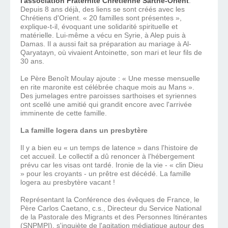
l'association Fraternité Chrétienne Sarthe-Orient
.
Depuis 8 ans déjà, des liens se sont créés avec les
Chrétiens d'Orient. « 20 familles sont présentes »,
explique-t-il, évoquant une solidarité spirituelle et
matérielle. Lui-même a vécu en Syrie, à Alep puis à
Damas. Il a aussi fait sa préparation au mariage à Al-
Qaryatayn, où vivaient Antoinette, son mari et leur fils de
30 ans.
Le Père Benoît Moulay ajoute : « Une messe mensuelle
en rite maronite est célébrée chaque mois au Mans ».
Des jumelages entre paroisses sarthoises et syriennes
ont scellé une amitié qui grandit encore avec l'arrivée
imminente de cette famille.
La famille logera dans un presbytère
Il y a bien eu « un temps de latence » dans l'histoire de
cet accueil. Le collectif a dû renoncer à l'hébergement
prévu car les visas ont tardé. Ironie de la vie - « clin Dieu
» pour les croyants - un prêtre est décédé. La famille
logera au presbytère vacant !
Représentant la Conférence des évêques de France, le
Père Carlos Caetano, c.s., Directeur du Service National
de la Pastorale des Migrants et des Personnes Itinérantes
(SNPMPI), s'inquiète de l'agitation médiatique autour des