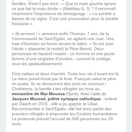
familles. N'est-il pas écrit : « Que ta main gauche ignore
ce que fait ta main droite » (Matthieu 6, 3) ? Il reconnaît
néanmoins l'importance du témoignage : « La société a
besoin de ce signe. C'est une provocation pour la société
française ».
« Ils arrivent ! » annonce enfin Thomas, 7 ans, de la
Communauté de Sant'Egidio, en agitant une rose. Une
haie d'honneur se forme devant le salon. « Ils ont suivi
l'étoile » plaisante (à moitié) le Père Benoît. Deux
personnes en fauteuil roulant - un homme et une jeune
femme d'une vingtaine d'années - ouvrent le cortège,
sous les applaudissements.
Cinq valises et deux chariots. Toute leur vie d'avant est là.
La mère prend Annie par le bras. François salue le père
en arabe. Ils se découvrent des amis en commun !
Chrétienne, la famille s'est réfugiée six mois au
monastère de Mar Moussa
(Syrie). Avec l'aide de
Jacques Mourad, prêtre syriaque catholique
- enlevé
par Daech en 2015 - elle a pu gagner le Liban.
Recommandée à Sant'Egidio, elle fait donc partie des
premiers réfugiés à emprunter les Couloirs humanitaires.
Le protocole prévoit l'accueil de 500 personnes sur 18
mois.