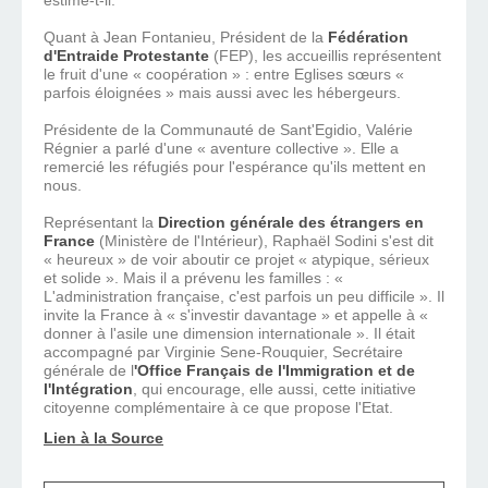
estime-t-il.
Quant à Jean Fontanieu, Président de la
Fédération
d'Entraide Protestante
(FEP), les accueillis représentent
le fruit d'une « coopération » : entre Eglises sœurs «
parfois éloignées » mais aussi avec les hébergeurs.
Présidente de la Communauté de Sant'Egidio, Valérie
Régnier a parlé d'une « aventure collective ». Elle a
remercié les réfugiés pour l'espérance qu'ils mettent en
nous.
Représentant la
Direction générale des étrangers en
France
(Ministère de l'Intérieur), Raphaël Sodini s'est dit
« heureux » de voir aboutir ce projet « atypique, sérieux
et solide ». Mais il a prévenu les familles : «
L'administration française, c'est parfois un peu difficile ». Il
invite la France à « s'investir davantage » et appelle à «
donner à l'asile une dimension internationale ». Il était
accompagné par Virginie Sene-Rouquier, Secrétaire
générale de l
'Office Français de l'Immigration et de
l'Intégration
, qui encourage, elle aussi, cette initiative
citoyenne complémentaire à ce que propose l'Etat.
Lien à la Source