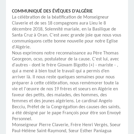
COMMUNIQUÉ DES ÉVÊQUES D'ALGÉRIE
La célébration de la béatification de Monseigneur
Claverie et de ses 18 compagnons aura Lieu le 8
décembre 2018, Solennité mariale, en la Basilique de
Santa Cruz à Oran. C'est avec grande joie que nous vous
communiquons cette bonne nouvelle pour notre Eglise
d'Algérie.
Nous exprimons notre reconnaissance au Père Thomas
Georgeon, ocso, postulateur de la cause. C'est lui, avec
d'autres - dont le frère Giovam Bigotto (+) - mariste - ,
qui a mené à bien tout le travail qui a permis d’en
arriver là. II nous reste quelques semaines pour nous
préparer à cette célébration, nous remémorer toute la
vie et l'œuvre de nos 19 frères et soeurs en Algérie en
faveur des petits, des malades, des hommes, des
femmes et des jeunes algériens. Le cardinal Angelo
Becciu, Préfet de la Congrégation des causes des saints,
a été désigné par le pape François pour être son Envoyé
Personnel.
Monseigneur Pierre Claverie, Frère Henri Vergès, Soeur
Paul-Hélène Saint-Raymond, Sœur Esther Paniagua