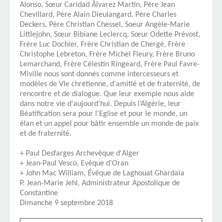
Alonso, Sœur Caridad Âlvarez Martin, Père Jean
Chevillard, Père Alain Dieulangard, Père Charles
Deckers, Père Christian Chessel, Soeur Angèle-Marie
Littlejohn, Sœur Bibiane Leclercq, Sœur Odette Prévost,
Frère Luc Dochier, Frère Christian de Chergé, Frère
Christophe Lebreton, Frère Michel Fleury, Frère Bruno
Lemarchand, Frère Célestin Ringeard, Frère Paul Favre-
MiviIIe nous sont donnés comme intercesseurs et
modèles de VIe chrétienne, d'amitié et de fraternité, de
rencontre et de dialogue. Que leur exemple nous aide
dans notre vie d'aujourd’hui. Depuis l’Algérie, leur
Béatification
sera pour l'Eglise et pour le monde, un
élan et un appel pour bâtir ensemble un monde de paix
et de fraternité.
+ Paul
Desfarges
Archevêque d'Alger
+ Jean-Paul Vesco, Evêque d'Oran
+ John Mac William, Évêque de Laghouat Ghardaia
P. Jean-Marie Jehl, Administrateur Apostolique de
Constantine
Dimanche 9 septembre 2018