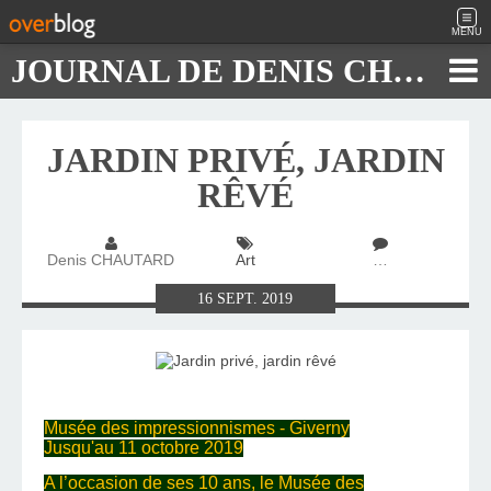
MENU
JOURNAL DE DENIS CHAUTARD
JARDIN PRIVÉ, JARDIN
RÊVÉ
Denis CHAUTARD
Art
…
16
SEPT.
2019
Musée des impressionnismes - Giverny
Jusqu'au 11 octobre 2019
A l’occasion de ses 10 ans, le Musée des