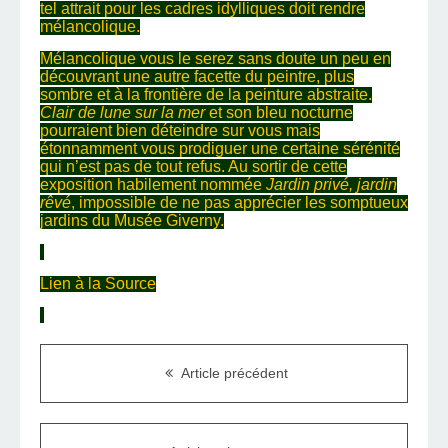
tel attrait pour les cadres idylliques doit rendre
mélancolique.
Mélancolique vous le serez sans doute un peu en
découvrant une autre facette du peintre, plus
sombre et à la frontière de la peinture abstraite.
Clair de lune sur la mer
et son bleu nocturne
pourraient bien déteindre sur vous mais
étonnamment vous prodiguer une certaine sérénité
qui n’est pas de tout refus. Au sortir de cette
exposition habilement nommée
Jardin privé, jardin
rêvé
, impossible de ne pas apprécier les somptueux
jardins du Musée Giverny.
Lien à la Source
Article précédent