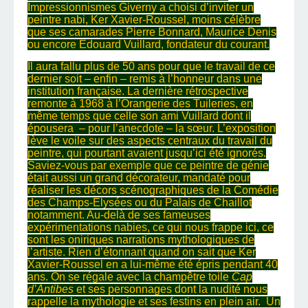
Impressionnismes Giverny a choisi d’inviter un
peintre nabi, Ker Xavier-Roussel, moins célèbre
que ses camarades Pierre Bonnard, Maurice Denis
ou encore Edouard Vuillard, fondateur du courant.
Il aura fallu plus de 50 ans pour que le travail de ce
dernier soit – enfin – remis à l’honneur dans une
institution française. La dernière rétrospective
remonte à 1968 à l’Orangerie des Tuileries, en
même temps que celle son ami Vuillard dont il
épousera – pour l’anecdote – la sœur. L’exposition
lève le voile sur des aspects centraux du travail du
peintre, qui pourtant avaient jusqu’ici été ignorés.
Saviez-vous par exemple que ce peintre de génie
était aussi un grand décorateur, mandaté pour
réaliser les décors scénographiques de la Comédie
des Champs-Elysées ou du Palais de Chaillot
notamment. Au-delà de ses fameuses
expérimentations nabies, ce qui nous frappe ici, ce
sont les oniriques narrations mythologiques de
l’artiste. Rien d’étonnant quand on sait que Ker
Xavier-Roussel en a lui-même été épris pendant 40
ans. On se régale avec la champêtre toile
Cap
d’Antibes
et ses personnages dont la nudité nous
rappelle la mythologie et ses festins en plein air. Un