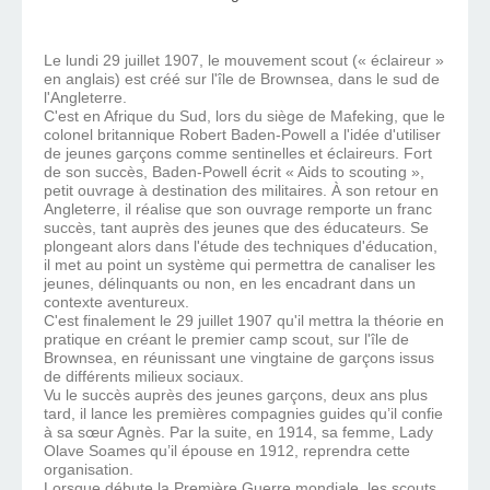
Le lundi 29 juillet 1907, le mouvement scout (« éclaireur »
en anglais) est créé sur l'île de Brownsea, dans le sud de
l'Angleterre.
C'est en Afrique du Sud, lors du siège de Mafeking, que le
colonel britannique Robert Baden-Powell a l'idée d'utiliser
de jeunes garçons comme sentinelles et éclaireurs. Fort
de son succès, Baden-Powell écrit « Aids to scouting »,
petit ouvrage à destination des militaires. À son retour en
Angleterre, il réalise que son ouvrage remporte un franc
succès, tant auprès des jeunes que des éducateurs. Se
plongeant alors dans l'étude des techniques d'éducation,
il met au point un système qui permettra de canaliser les
jeunes, délinquants ou non, en les encadrant dans un
contexte aventureux.
C'est finalement le 29 juillet 1907 qu'il mettra la théorie en
pratique en créant le premier camp scout, sur l'île de
Brownsea, en réunissant une vingtaine de garçons issus
de différents milieux sociaux.
Vu le succès auprès des jeunes garçons, deux ans plus
tard, il lance les premières compagnies guides qu’il confie
à sa sœur Agnès. Par la suite, en 1914, sa femme, Lady
Olave Soames qu’il épouse en 1912, reprendra cette
organisation.
Lorsque débute la Première Guerre mondiale, les scouts