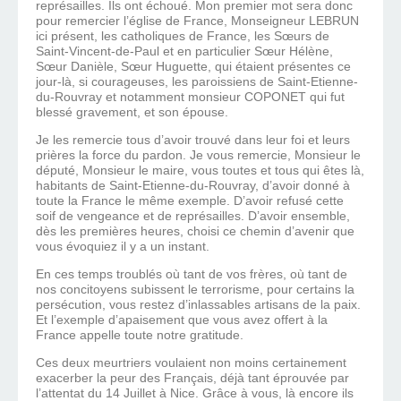
représailles. Ils ont échoué. Mon premier mot sera donc
pour remercier l’église de France, Monseigneur LEBRUN
ici présent, les catholiques de France, les Sœurs de
Saint-Vincent-de-Paul et en particulier Sœur Hélène,
Sœur Danièle, Sœur Huguette, qui étaient présentes ce
jour-là, si courageuses, les paroissiens de Saint-Etienne-
du-Rouvray et notamment monsieur COPONET qui fut
blessé gravement, et son épouse.
Je les remercie tous d’avoir trouvé dans leur foi et leurs
prières la force du pardon. Je vous remercie, Monsieur le
député, Monsieur le maire, vous toutes et tous qui êtes là,
habitants de Saint-Etienne-du-Rouvray, d’avoir donné à
toute la France le même exemple. D’avoir refusé cette
soif de vengeance et de représailles. D’avoir ensemble,
dès les premières heures, choisi ce chemin d’avenir que
vous évoquiez il y a un instant.
En ces temps troublés où tant de vos frères, où tant de
nos concitoyens subissent le terrorisme, pour certains la
persécution, vous restez d’inlassables artisans de la paix.
Et l’exemple d’apaisement que vous avez offert à la
France appelle toute notre gratitude.
Ces deux meurtriers voulaient non moins certainement
exacerber la peur des Français, déjà tant éprouvée par
l’attentat du 14 Juillet à Nice. Grâce à vous, là encore ils