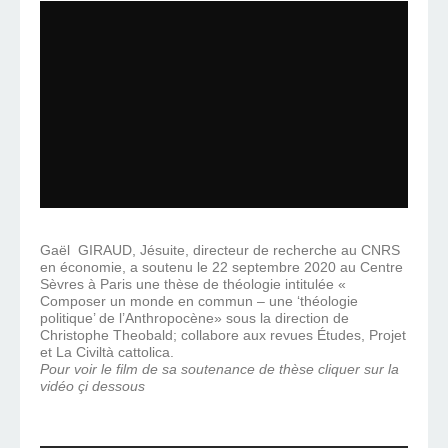
Gaël GIRAUD, Jésuite, directeur de recherche au CNRS
en économie, a soutenu le 22 septembre 2020 au Centre
Sèvres à Paris une thèse de théologie intitulée «
Composer un monde en commun – une ‘théologie
politique’ de l’Anthropocène» sous la direction de
Christophe Theobald; collabore aux revues Études, Projet
et La Civiltà cattolica.
Pour voir le film de sa soutenance de thèse cliquer sur la
vidéo çi dessous