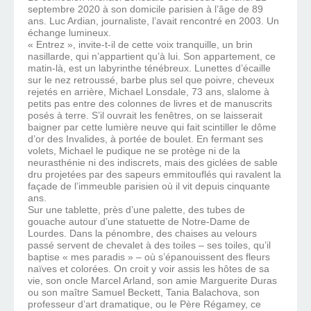
septembre 2020 à son domicile parisien à l’âge de 89
ans. Luc Ardian, journaliste, l’avait rencontré en 2003. Un
échange lumineux.
« Entrez », invite-t-il de cette voix tranquille, un brin
nasillarde, qui n’appartient qu’à lui. Son appartement, ce
matin-là, est un labyrinthe ténébreux. Lunettes d’écaille
sur le nez retroussé, barbe plus sel que poivre, cheveux
rejetés en arrière, Michael Lonsdale, 73 ans, slalome à
petits pas entre des colonnes de livres et de manuscrits
posés à terre. S’il ouvrait les fenêtres, on se laisserait
baigner par cette lumière neuve qui fait scintiller le dôme
d’or des Invalides, à portée de boulet. En fermant ses
volets, Michael le pudique ne se protège ni de la
neurasthénie ni des indiscrets, mais des giclées de sable
dru projetées par des sapeurs emmitouflés qui ravalent la
façade de l’immeuble parisien où il vit depuis cinquante
ans.
Sur une tablette, près d’une palette, des tubes de
gouache autour d’une statuette de Notre-Dame de
Lourdes. Dans la pénombre, des chaises au velours
passé servent de chevalet à des toiles – ses toiles, qu’il
baptise « mes paradis » – où s’épanouissent des fleurs
naïves et colorées. On croit y voir assis les hôtes de sa
vie, son oncle Marcel Arland, son amie Marguerite Duras
ou son maître Samuel Beckett, Tania Balachova, son
professeur d’art dramatique, ou le Père Régamey, ce