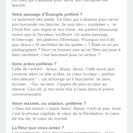
Ce Dieu qui s’abaisse pour servir son humanité me
fascine.
Votre passage d’Évangile préféré ?
Le lavement des pieds. Ce Dieu qui s’abaisse pour servir
son humanité me fascine. Je suis très « zundelien » : le
Christ Roi, son règne et son trône, me parlent beaucoup
moins que le Serviteur souffrant. Un autre passage
m’interroge : les pèlerins d’Emmaüs. Pourquoi est-il dit
que Jésus « fit semblant de les quitter » ? Était-ce un jeu
pédagogique ? Vous ne trouvez pas qu’un Dieu qui joue à
faire semblant, c’est fascinant pour un acteur ?
Votre prière préférée ?
Celle de l’enfant : Jésus, Jésus, Jésus. Celle aussi que
j’invente dans ce tête-à-tête, ce cœur-à-cœur – parfois
très délirant ! -, cet échange où il faut parler, se taire,
écouter… Oui, se taire. J’aspire de plus en plus au
silence. Ceci dit, je me sens très à l’aise dans la prière
communautaire.
Votre maxime, ou citation, préférée ?
« Dieu est amour » (saint Jean). Banal, n’est-ce pas, mais
c’est la phrase capitale, le cœur de la Révélation, le cœur
de ma vie, le cœur du monde.
La fleur que vous aimez ?
Les anémones, pour des raisons sentimentales ; et les