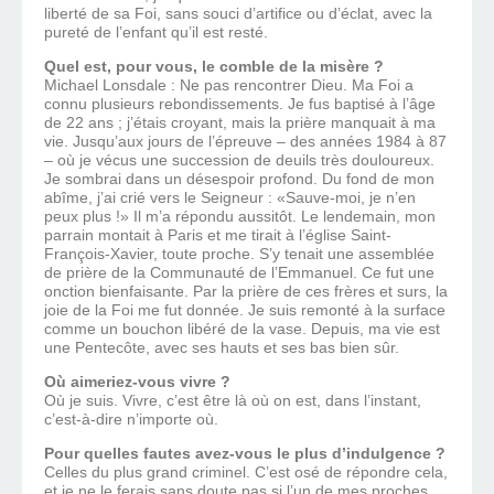
liberté de sa Foi, sans souci d’artifice ou d’éclat, avec la
pureté de l’enfant qu’il est resté.
Quel est, pour vous, le comble de la misère ?
Michael Lonsdale : Ne pas rencontrer Dieu. Ma Foi a
connu plusieurs rebondissements. Je fus baptisé à l’âge
de 22 ans ; j’étais croyant, mais la prière manquait à ma
vie. Jusqu’aux jours de l’épreuve – des années 1984 à 87
– où je vécus une succession de deuils très douloureux.
Je sombrai dans un désespoir profond. Du fond de mon
abîme, j’ai crié vers le Seigneur : «Sauve-moi, je n’en
peux plus !» Il m’a répondu aussitôt. Le lendemain, mon
parrain montait à Paris et me tirait à l’église Saint-
François-Xavier, toute proche. S’y tenait une assemblée
de prière de la Communauté de l’Emmanuel. Ce fut une
onction bienfaisante. Par la prière de ces frères et surs, la
joie de la Foi me fut donnée. Je suis remonté à la surface
comme un bouchon libéré de la vase. Depuis, ma vie est
une Pentecôte, avec ses hauts et ses bas bien sûr.
Où aimeriez-vous vivre ?
Où je suis. Vivre, c’est être là où on est, dans l’instant,
c’est-à-dire n’importe où.
Pour quelles fautes avez-vous le plus d’indulgence ?
Celles du plus grand criminel. C’est osé de répondre cela,
et je ne le ferais sans doute pas si l’un de mes proches