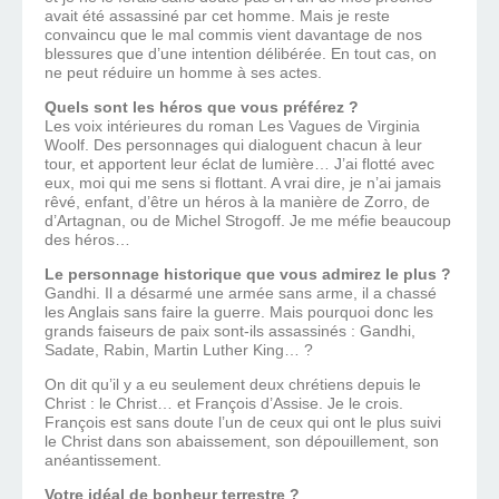
avait été assassiné par cet homme. Mais je reste
convaincu que le mal commis vient davantage de nos
blessures que d’une intention délibérée. En tout cas, on
ne peut réduire un homme à ses actes.
Quels sont les héros que vous préférez ?
Les voix intérieures du roman Les Vagues de Virginia
Woolf. Des personnages qui dialoguent chacun à leur
tour, et apportent leur éclat de lumière… J’ai flotté avec
eux, moi qui me sens si flottant. A vrai dire, je n’ai jamais
rêvé, enfant, d’être un héros à la manière de Zorro, de
d’Artagnan, ou de Michel Strogoff. Je me méfie beaucoup
des héros…
Le personnage historique que vous admirez le plus ?
Gandhi. Il a désarmé une armée sans arme, il a chassé
les Anglais sans faire la guerre. Mais pourquoi donc les
grands faiseurs de paix sont-ils assassinés : Gandhi,
Sadate, Rabin, Martin Luther King… ?
On dit qu’il y a eu seulement deux chrétiens depuis le
Christ : le Christ… et François d’Assise. Je le crois.
François est sans doute l’un de ceux qui ont le plus suivi
le Christ dans son abaissement, son dépouillement, son
anéantissement.
Votre idéal de bonheur terrestre ?