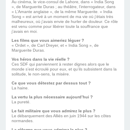
Au cinéma, le vice-consul de Lahore, dans « India Song
», de Marguerite Duras ; au théâtre, l’interrogateur, dans
« L’Amante anglaise », de la même Marguerite. « India
Song » est arrivé à un moment de ma vie où j’étais très
malheureux, où j’avais envie de hurler de douleur. Ce rôle
est venu comme pour libérer toute la souffrance que
j’avais en moi.
Les films que vous aimeriez léguer ?
« Ordet », de Carl Dreyer, et « India Song », de
Marguerite Duras.
Vos héros dans la vie réelle ?
Ces SDF qui parviennent à rester dignes alors que le
monde s’est écroulé pour eux, et qu’ils subsistent dans la
solitude, le non-sens, la misère.
Ce que vous détestez par dessus tout ?
La haine.
La vertu la plus nécessaire aujourd’hui ?
La pureté.
Le fait militaire que vous admirez le plus ?
Le débarquement des Alliés en juin 1944 sur les côtes
normandes.
La réforme que vous admirez le plus ?