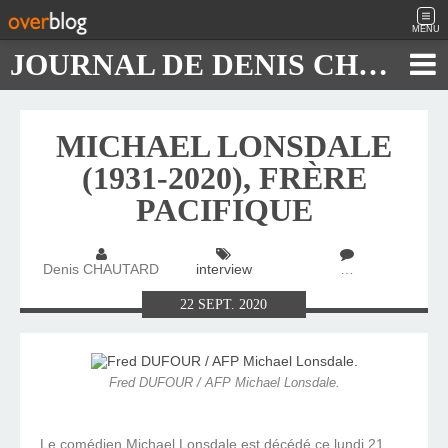
MENU
JOURNAL DE DENIS CHAUTARD
MICHAEL LONSDALE
(1931-2020), FRÈRE
PACIFIQUE
Denis CHAUTARD
interview
…
22
SEPT.
2020
Fred DUFOUR / AFP Michael Lonsdale.
Le comédien Michael Lonsdale est décédé ce lundi 21