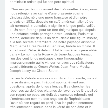
dominicain artiste qui fut son père spirituel.
Chassés par le grondement des baïonnettes à eau, nous
nous réfugions au calme d’une brasserie voisine.
L’inclassable, né d’une mère française et d’un père
anglais en 1931, déguste un café américain allongé de
lait normand. « Lonsdale » signifie « longue petite vallée
». Un nom étrange pour un être énigmatique qui, depuis
une enfance timide partagée entre Londres, Paris et le
Maroc, demeure depuis un demi-siècle une figure insolite,
à la fois secrète et familière, de notre paysage artistique.
Marguerite Duras l’avait vu, en rêve, habillé en moine. Il
aurait voulu l’être. À défaut, il fut le mystérieux père abbé
dans « Le nom de la Rose » de Jean-Jacques Annaud,
l’un des cent longs métrages d’une filmographie
impressionnante qui le vit tourner avec des réalisateurs
aussi différents qu’Orson Welles, Jean-Pierre Mocky,
Joseph Losey ou Claude Sautet.
Le timide s’abrite sous ses sourcils en broussaille, mais il
ne se dissimule pas. Il répond spontanément aux
questions, après de longs silences. Il va chercher les
réponses au-delà des platanes de l’avenue de Breteuil où
son regard se pose, au-delà des cumulus rebondis qui
s’embrassent comme des angelots de Raphaël dans
l’azur où son regard se perd. Il va les puiser lentement,
très lentement, jusque dans la vérité de son âme et la