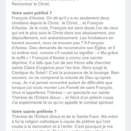
Rencontrer le Christ.
Votre saint préféré ?
François d’Assise. On dit qu’il y a eu seulement deux
chrétiens depuis le Christ : le Christ… et François
d’Assise. Je le crois. François est sans doute l’un de ceux
qui ont le plus suivi le Christ dans son abaissement, son
dépouillement, son anéantissement. Les fondateurs en
bavent souvent, vous ne trouvez pas ? A François
d’Assise, Dieu demande de reconstruire son Église, et Il
lui enlève tout, comme s’Il voulait lui signifier : « Ma grâce
te suffit » ! François d’Assise a connu une sacrée
déprime. Il a fallu que l’un de ses frères aille chercher
sainte Claire d’urgence pour l’en tirer. Alors surgit le
Cantique du Soleil ! C’est la puissance de la louange. Bien
souvent, on ne comprend la volonté de Dieu qu’après
coup. Je n’ai jamais rencontré autant de difficultés que
lorsque j’ai voulu monter Les Fioretti de saint François,
Vous m’appellerez Thérèse – un spectacle sur sainte
Thérèse de l’Enfant-Jésus -, et Récit d’un pèlerin russe.
J’ai expérimenté là ce qu’on appelle le combat spirituel.
Votre sainte préférée ?
Thérèse de l’Enfant-Jésus et de la Sainte-Face. Ma mère
a fui la religion catholique à cause de prêtres qui l’ont
vouée à la damnation et à l’enfer. C’est pourquoi je me