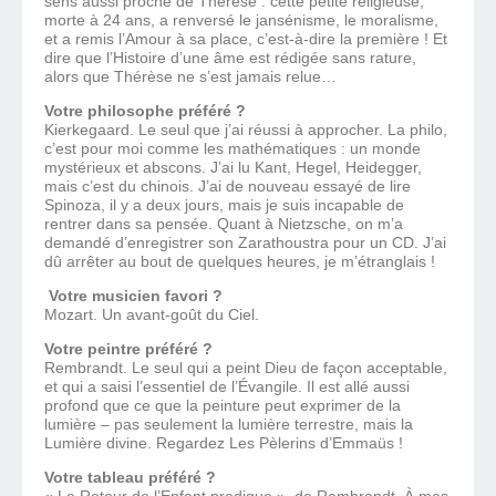
sens aussi proche de Thérèse : cette petite religieuse,
morte à 24 ans, a renversé le jansénisme, le moralisme,
et a remis l’Amour à sa place, c’est-à-dire la première ! Et
dire que l’Histoire d’une âme est rédigée sans rature,
alors que Thérèse ne s’est jamais relue…
Votre philosophe préféré ?
Kierkegaard. Le seul que j’ai réussi à approcher. La philo,
c’est pour moi comme les mathématiques : un monde
mystérieux et abscons. J’ai lu Kant, Hegel, Heidegger,
mais c’est du chinois. J’ai de nouveau essayé de lire
Spinoza, il y a deux jours, mais je suis incapable de
rentrer dans sa pensée. Quant à Nietzsche, on m’a
demandé d’enregistrer son Zarathoustra pour un CD. J’ai
dû arrêter au bout de quelques heures, je m’étranglais !
Votre musicien favori ?
Mozart. Un avant-goût du Ciel.
Votre peintre préféré ?
Rembrandt. Le seul qui a peint Dieu de façon acceptable,
et qui a saisi l’essentiel de l’Évangile. Il est allé aussi
profond que ce que la peinture peut exprimer de la
lumière – pas seulement la lumière terrestre, mais la
Lumière divine. Regardez Les Pèlerins d’Emmaüs !
Votre tableau préféré ?