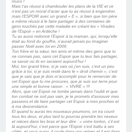
muco !
Mais t’as réussi à chambouler les plans de la VIE et ce
n’est pas un moral d’acier que tu as réussi à engendrer,
mais l’ESPOIR avec un grand « E », si bien que ton père
a même réussi à le faire partager à des centaines de
gens touchés par cette maladie en créant les « Virades
de l’Espoir » en Ardèche !
Tu as aussi redonné l’Espoir à ta maman, qui, lorsqu’elle
était au fond du gouffre, n’aurait jamais pu imaginer
passer Noël avec toi en 2009.
Ton frère et ta sœur, tes amis et même des gens que tu
ne connais pas, sans cet Espoir que tu leur fais partager,
va savoir où ils en seraient aujourd’hui !
Moi, ton grand frère, si je sais où j’en suis, c’est un peu
grâce à toi, si je suis resté dans le « droit chemin », c’est
que je sais que je dois m’accomplir pour te remercier de
cet Espoir que tu me procures, que je suis sur terre pour
une simple et bonne raison : « VIVRE » !!!
Alors, que cet Espoir ne tombe jamais dans l’oubli et que
ton combat ne soit pas vain, je te promets d’assouvir mes
passions et de faire partager cet Espoir à mes proches et
à ma descendance.
Et quand tu auras tes nouveaux poumons, on ira courir
tous les deux, et plus tard tu pourras prendre tes neveux
et nièces dans les bras et leur dire : « votre tonton, s’il est
là aujourd’hui, c’est parce que l’Espoir s’est battu à ses
côtés, et vous aussi, il coule dans vos veines et il est dans