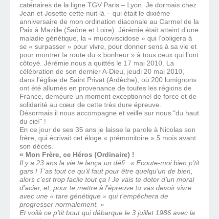
caténaires de la ligne TGV Paris – Lyon. Je dormais chez
Jean et Josette cette nuit là – qui était le dixième
anniversaire de mon ordination diaconale au Carmel de la
Paix à Mazille (Saône et Loire). Jérémie était atteint d’une
maladie génétique, la « mucoviscidose » qui l’obligera à
se « surpasser » pour vivre, pour donner sens à sa vie et
pour montrer la route du « bonheur » à tous ceux qui l’ont
côtoyé. Jérémie nous a quittés le 17 mai 2010. La
célébration de son dernier A-Dieu, jeudi 20 mai 2010,
dans l’église de Saint Privat (Ardèche), où 200 lumignons
ont été allumés en provenance de toutes les régions de
France, demeure un moment exceptionnel de force et de
solidarité au cœur de cette très dure épreuve.
Désormais il nous accompagne et veille sur nous "du haut
du ciel" !
En ce jour de ses 35 ans je laisse la parole à Nicolas son
frère, qui écrivait cet éloge « prémonitoire » 5 mois avant
son décès.
« Mon Frère, ce Héros (Ordinaire) !
Il y a 23 ans la vie te lança un défi : « Ecoute-moi bien p’tit
gars ! T’as tout ce qu’il faut pour être quelqu’un de bien,
alors c’est trop facile tout ça ! Je vais te doter d’un moral
d’acier, et, pour te mettre à l’épreuve tu vas devoir vivre
avec une « tare génétique » qui t’empêchera de
progresser normalement. »
Et voilà ce p’tit bout qui débarque le 3 juillet 1986 avec la