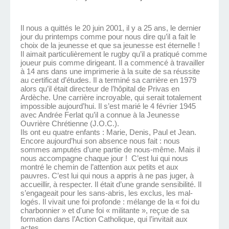
Il nous a quittés le 20 juin 2001, il y a 25 ans, le dernier
jour du printemps comme pour nous dire qu’il a fait le
choix de la jeunesse et que sa jeunesse est éternelle !
Il aimait particulièrement le rugby qu’il a pratiqué comme
joueur puis comme dirigeant. Il a commencé à travailler
à 14 ans dans une imprimerie à la suite de sa réussite
au certificat d’études. Il a terminé sa carrière en 1979
alors qu’il était directeur de l’hôpital de Privas en
Ardèche. Une carrière incroyable, qui serait totalement
impossible aujourd’hui. Il s’est marié le 4 février 1945
avec Andrée Ferlat qu’il a connue à la Jeunesse
Ouvrière Chrétienne (J.O.C.).
Ils ont eu quatre enfants : Marie, Denis, Paul et Jean.
Encore aujourd’hui son absence nous fait : nous
sommes amputés d’une partie de nous-même. Mais il
nous accompagne chaque jour ! C’est lui qui nous
montré le chemin de l’attention aux petits et aux
pauvres. C’est lui qui nous a appris à ne pas juger, à
accueillir, à respecter. Il était d’une grande sensibilité. Il
s’engageait pour les sans-abris, les exclus, les mal-
logés. Il vivait une foi profonde : mélange de la « foi du
charbonnier » et d'une foi « militante », reçue de sa
formation dans l’Action Catholique, qui l’invitait aux
actes.