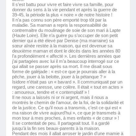
Il s’est battu pour vivre et faire vivre sa famille, pour
donner du sens à la vie pendant et après la guerre de
39-45, la période la plus « noire » de notre histoire !
Il n’a pas connu son père emporté trop tôt par la
maladie. Sa maman a repris la responsabilité de
contremaitre du moulinage de soie de son mari à Lapte
(Haute Loire). Elle n’a guère pu s’occuper de son petit
dernier qui a été élevé par Denise (ma marraine) sa
sœur aînée restée à la maison, qui est devenue sa
deuxième maman et dont le décès dans les années 80
l’a profondément « affecté ». Les dernières années que
j’ai partagées avec lui il m’a beaucoup interrogé sur ce
qui allait se passer après sa mort. Il me disait sous
forme de galéjade : « est-ce que je pourrais aller à la
pêche, jouer à la belotte, jouer à la pétanque ? »
Isidore n’était pas un « bavard ». Il communiquait par un
regard, une caresse, une colère. Il était « tout en actes »
: amoureux, tendre et « contemplatif » !
Il ne nous a laissés ni or ni argent, mais il nous a
montrés le chemin de l’amour, de la foi, de la solidarité et
de la justice. Ce qu’il nous a transmis, c’est ce qui est «
ma raison de vivre aujourd’hui », ce que je transmets à
mon tour à mes proches, à mes enfants « de cœur » !
Il se contentait de peu. Il partageait tout. Il a gardé
jusqu’à la fin ses beaux-parents à la maison.
Pendant des mois il allait arroser le jardin d’une mamie à