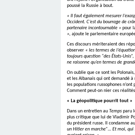
poussé la Russie à bout.
« Il faut également mesurer l’exas
Occident. C’est du bourrage de crâ
partenaire incontournable »
pour l
»,
ajoute le parlementaire européen
Ces discours mériteraient des répon
observer
« les termes de l’équatio
toujours question “des États-Unis”,
ne raisonne qu’en termes de grande
On oublie que ce sont les Polonais,
et les Albanais qui ont demandé à 
les populations russophones n’ont p
Comment peut-on nier ces réalités
« La géopolitique pourrit tout »
Dans un entretien au
Temps
paru l
plus critique que lui de Vladimir P
du président russe. Il condamne a
un Hitler en marche”… Et moi, qui m