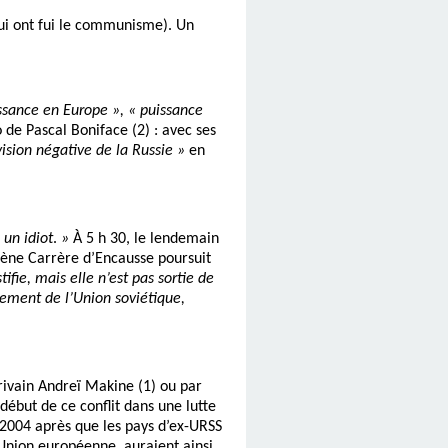
qui ont fui le communisme). Un
ssance en Europe », « puissance
 de Pascal Boniface (2) : avec ses
ision négative de la Russie »
en
 un idiot
.
»
À 5 h 30, le lendemain
élène Carrère d’Encausse poursuit
ifie, mais elle n’est pas sortie de
rement de l’Union soviétique,
écrivain Andreï Makine (1) ou par
début de ce conflit dans une lutte
e 2004 après que les pays d’ex-URSS
’Union européenne, auraient ainsi