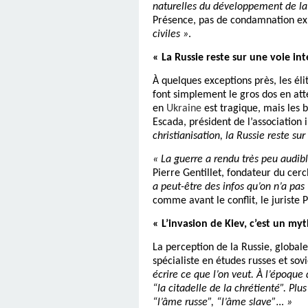
naturelles du développement de l
Présence, pas de condamnation expl
civiles »
.
« La Russie reste sur une voie in
À quelques exceptions près, les él
font simplement le gros dos en att
en
Ukraine
est tragique, mais les 
Escada, président de l’association i
christianisation, la Russie reste su
« La guerre a rendu très peu audib
Pierre Gentillet, fondateur du cer
a peut-être des infos qu’on n’a pas
comme avant le conflit, le juriste 
« L’invasion de Kiev, c’est un my
La perception de la Russie, global
spécialiste en études russes et sov
écrire ce que l’on veut. À l’époque 
“la citadelle de la chrétienté”. Plu
“l’âme russe”, “l’âme slave”… »