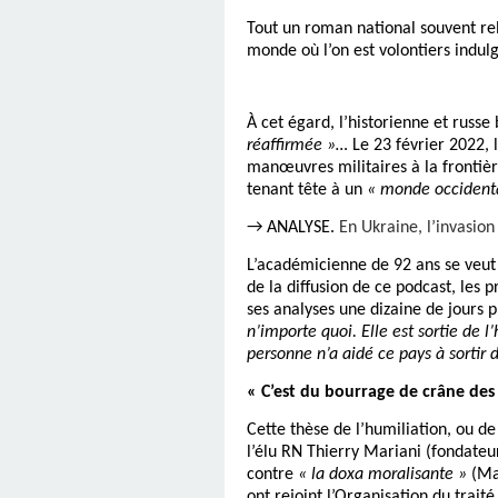
Tout un roman national souvent rel
monde où l’on est volontiers indulg
À cet égard, l’historienne et russ
réaffirmée »…
Le 23 février 2022, 
manœuvres militaires à la frontiè
tenant tête à un
« monde occident
→ ANALYSE.
En Ukraine, l’invasio
L’académicienne de 92 ans se veut
de la diffusion de ce podcast, les
ses analyses une dizaine de jours 
n’importe quoi. Elle est sortie de l
personne n’a aidé ce pays à sortir 
« C’est du bourrage de crâne des
Cette thèse de l’humiliation, ou de
l’élu RN Thierry Mariani (fondateu
contre
« la doxa moralisante »
(Mak
ont rejoint l’Organisation du trait