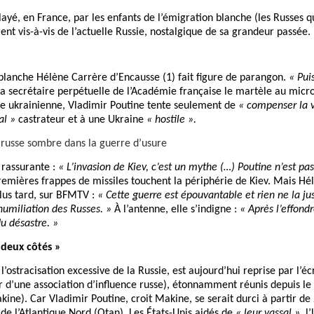
ayé, en France, par les enfants de l’émigration blanche (les Russes 
ent vis-à-vis de l’actuelle Russie, nostalgique de sa grandeur passée.
e blanche Hélène Carrère d’Encausse (1) fait figure de parangon.
« Pui
la secrétaire perpétuelle de l’Académie française le martèle au micro
re ukrainienne, Vladimir Poutine tente seulement de
« compenser la v
al »
castrateur et à une Ukraine
« hostile ».
n russe sombre dans la guerre d’usure
 rassurante :
« L’invasion de Kiev, c’est un mythe (…) Poutine n’est pas
 premières frappes de missiles touchent la périphérie de Kiev. Mais H
plus tard, sur BFMTV :
« Cette guerre est épouvantable et rien ne la just
’humiliation des Russes. »
À l’antenne, elle s’indigne :
« Après l’effond
du désastre. »
 deux côtés »
 l’ostracisation excessive de la Russie, est aujourd’hui reprise par l’
r d’une association d’influence russe), étonnamment réunis depuis le 
ine). Car Vladimir Poutine, croit Makine, se serait durci à partir d
é de l’Atlantique Nord (Otan). Les États-Unis aidés de
« leur vassal »
, l