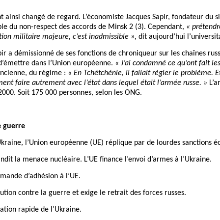
nt ainsi changé de regard. L’économiste Jacques Sapir, fondateur du s
ble du non-respect des accords de Minsk 2 (3). Cependant,
« prétendr
ion militaire majeure, c’est inadmissible »,
dit aujourd’hui l’universi
ir a démissionné de ses fonctions de chroniqueur sur les chaînes russ
s d’émettre dans l’Union européenne.
« J’ai condamné ce qu’ont fait le
 ancienne, du régime :
« En Tchétchénie, il fallait régler le problème. Et
ent faire autrement avec l’état dans lequel était l’armée russe. »
L’a
2000. Soit 175 000 personnes, selon les ONG.
 guerre
Ukraine, l’Union européenne (UE) réplique par de lourdes sanctions 
dit la menace nucléaire. L’UE finance l’envoi d’armes à l’Ukraine.
emande d’adhésion à l’UE.
ion contre la guerre et exige le retrait des forces russes.
ation rapide de l’Ukraine.