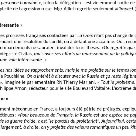
a personne humaine »,
selon la délégation – est violemment sortie de
icite de l’agression russe. Mgr Aillet regrette seulement
«l’impact
téressante »
ites prorusses françaises contactées par
La Croix
n’ont pas changé de di
endant une résolution du conflit, ou à défaut une accalmie. Oui, recon
bombardements ne sauraient invalider leurs thèses.
«On regrette que
ntégriste Civitas,
mais avec ses efforts de redressement de la politiqu
r une voie intéressante. »
les nos idées de rapprochements, mais je me projette sur le temps lo
cle Pouchkine.
On a intérêt à discuter avec la Russie et ça reste légiti
 »
, imagine le parlementaire RN Thierry Mariani.
« Tout le problème, 
Philippe Arnon, rédacteur pour le site Boulevard Voltaire. L’extrême dr
the »
ement méconnue en France, a toujours été pétrie de préjugés, expliqu
iétiques :
«Pour beaucoup de Français, la Russie est une espèce de pa
de la guerre froide, c’est “le paradis du prolétariat”. Aujourd’hui, ce
s largement, à droite, on y projette des valeurs romantiques un peu kits