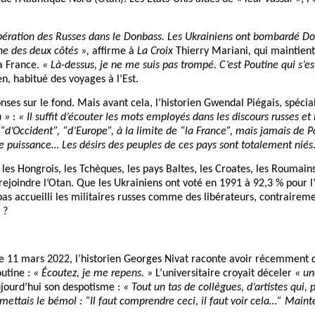
pération des Russes dans le Donbass. Les Ukrainiens ont bombardé Do
ne des deux côtés »,
affirme à
La Croix
Thierry Mariani
,
qui maintient
a France.
« Là-dessus, je ne me suis pas trompé. C’est Poutine qui s’e
, habitué des voyages à l’Est.
ses sur le fond. Mais avant cela, l’historien Gwendal Piégais, spéciali
n »
:
« Il suffit d’écouter les mots employés dans les discours russes et l
 “d’Occident”, “d’Europe”, à la limite de “la France”, mais jamais de 
 puissance… Les désirs des peuples de ces pays sont totalement niés
 les Hongrois, les Tchèques, les pays Baltes, les Croates, les Roumain
rejoindre l’Otan. Que les Ukrainiens ont voté en 1991 à 92,3 % pour 
as accueilli les militaires russes comme des libérateurs, contraireme
 ?
e 11 mars 2022, l’historien Georges Nivat raconte avoir récemment di
outine :
« Écoutez, je me repens. »
L’universitaire croyait déceler
« un
ujourd’hui son despotisme :
« Tout un tas de collègues, d’artistes qui, 
ettais le bémol : “Il faut comprendre ceci, il faut voir cela…” Mainte