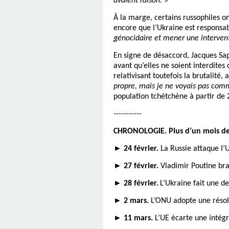
avaient raison. »
À la marge, certains russophiles o
encore que l’Ukraine est responsa
génocidaire et mener une intervent
En signe de désaccord, Jacques Sap
avant qu’elles ne soient interdite
relativisant toutefois la brutalité,
propre, mais je ne voyais pas comm
population tchétchène à partir de 
-----------
CHRONOLOGIE. Plus d’un mois de
►
24 f
é
vrier.
La Russie attaque l’
►
27 f
é
vrier.
Vladimir Poutine bran
►
28 f
é
vrier.
L’Ukraine fait une d
►
2 mars.
L’ONU adopte une résolut
►
11 mars.
L’UE écarte une intégr