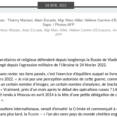
E), SAMEDI
LET 2025 À
ON GRAND
T DE DON
IN AU 19
 FRÈRES
 2015 À
ANCE À
S 1930
ES
04
AVR.
2022
ILLET 2025
 ETIENNE
E 11 MAI
ONNE)
015
15
hierry Mariani, Alain Escada, Mgr Marc Aillet, Hélène Carrère d’Encausse, A
ASTIEN DE
918
AFP
ÉSIL)
versitaires et religieux défendent depuis longtemps la Russie de Vladi
angé depuis l’agression militaire de l’Ukraine le 24 février 2022.
 sans renier ses liens passés, c’est l’exercice d’équilibre auquel se l
ars 2022.
« Je n’ai pas une perception autorisée de cette guerre,
comme
 un certain nombre d’images, un certain nombre d’analyses, de tractati
 »
Vraiment, près d’un mois après le début des opérations russes ? L’
ait rendu à Moscou en avril 2014 à la tête d’une petite délégation de 
 »
.
 soutiens internationaux, venait d’envahir la Crimée et commençait à
ans plus tard, la
Russie
–
« l’un des rares pays du monde chrétien enga