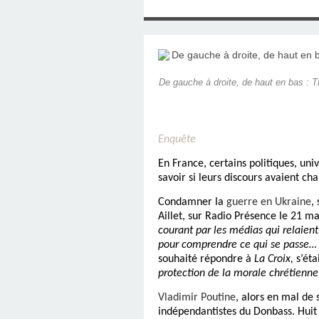
SAINT MARCEL (EUR
CE SAMEDI 12 JUIL
RÉALISÉES PAR M
AN APRÈS LA MOR
FRANCE DU 12 JU
LA MAISON DES
DIMANCHE 7 JUIN
MISSION DE FR
PRIVAS ANNÉE
MES RACIN
PONTIGNY LE 12 JU
PÈRE MATERNEL,
JOSIMO TAVARES L
PONTIGNY (Y
OCTOBRE 2
8 AOÛT 20
EVREUX
De gauche à droite, de haut en bas : T
1987 À SAINT SÉB
FERLAT EN 1
TOCANTINS (BR
Enquête
En France, certains politiques, uni
savoir si leurs discours avaient ch
Condamner la
guerre en Ukraine
,
Aillet, sur Radio Présence le 21 m
courant par les médias qui relaient
pour comprendre ce qui se passe…
souhaité répondre à
La Croix,
s’ét
protection de la morale chrétienne
Vladimir Poutine
, alors en mal de
indépendantistes du Donbass. Huit 