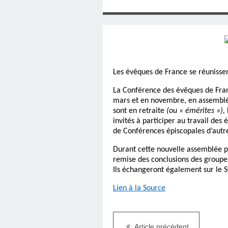
SAINT MARCEL (EUR
CE SAMEDI 12 JUIL
RÉALISÉES PAR M
AN APRÈS LA MOR
FRANCE DU 12 JU
LA MAISON DES
DIMANCHE 7 JUIN
MISSION DE FR
PRIVAS ANNÉE
MES RACIN
PONTIGNY LE 12 JU
PÈRE MATERNEL,
JOSIMO TAVARES L
PONTIGNY (Y
OCTOBRE 2
8 AOÛT 20
EVREUX
1987 À SAINT SÉB
FERLAT EN 1
Les évêques de France se réunissen
La Conférence des évêques de Franc
TOCANTINS (BR
mars et en novembre, en assemblée
sont en retraite
(ou « émérites »),
invités à participer au travail des
de Conférences épiscopales d’autres
Durant cette nouvelle assemblée pl
remise des conclusions des groupes 
Ils échangeront également sur le S
Lien à la Source
Article précédent