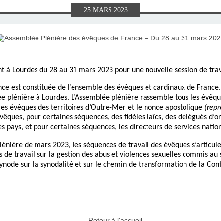
E), SAMEDI
LET 2025 À
ON GRAND
T DE DON
IN AU 19
 FRÈRES
 2015 À
ANCE À
S 1930
ES
25
MARS
2023
ILLET 2025
 ETIENNE
E 11 MAI
ONNE)
015
15
ASTIEN DE
918
t à Lourdes du 28 au 31 mars 2023 pour une nouvelle session de trav
e est constituée de l’ensemble des évêques et cardinaux de France. E
ÉSIL)
 plénière à Lourdes. L’Assemblée plénière rassemble tous les évêque
les évêques des territoires d’Outre-Mer et le nonce apostolique
(repr
 évêques, pour certaines séquences, des fidèles laïcs, des délégués d’o
 pays, et pour certaines séquences, les directeurs de services nation
énière de mars 2023, les séquences de travail des évêques s’articul
de travail sur la gestion des abus et violences sexuelles commis au s
ynode sur la synodalité et sur le chemin de transformation de la Co
Retour à l'accueil