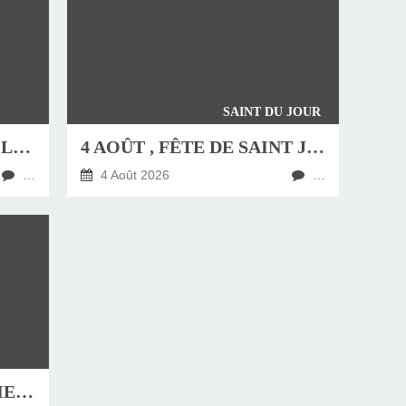
SAINT DU JOUR
JEUDI 6 AOÛT, FÊTE DE LA TRANSFIGURATION
4 AOÛT , FÊTE DE SAINT JEAN-MARIE VIANNEY, CURÉ D'ARS
…
4 Août 2026
…
HOMÉLIE DU DIMANCHE 9 AOÛT 2026