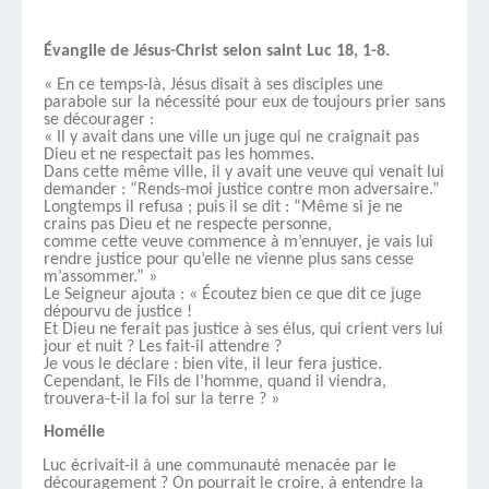
Évangile de Jésus-Christ selon saint Luc 18, 1-8.
« En ce temps-là, Jésus disait à ses disciples une
parabole sur la nécessité pour eux de toujours prier sans
se décourager :
« Il y avait dans une ville un juge qui ne craignait pas
Dieu et ne respectait pas les hommes.
Dans cette même ville, il y avait une veuve qui venait lui
demander : “Rends-moi justice contre mon adversaire.”
Longtemps il refusa ; puis il se dit : “Même si je ne
crains pas Dieu et ne respecte personne,
comme cette veuve commence à m’ennuyer, je vais lui
rendre justice pour qu’elle ne vienne plus sans cesse
m’assommer.” »
Le Seigneur ajouta : « Écoutez bien ce que dit ce juge
dépourvu de justice !
Et Dieu ne ferait pas justice à ses élus, qui crient vers lui
jour et nuit ? Les fait-il attendre ?
Je vous le déclare : bien vite, il leur fera justice.
Cependant, le Fils de l’homme, quand il viendra,
trouvera-t-il la foi sur la terre ? »
Homélie
Luc écrivait-il à une communauté menacée par le
découragement ? On pourrait le croire, à entendre la