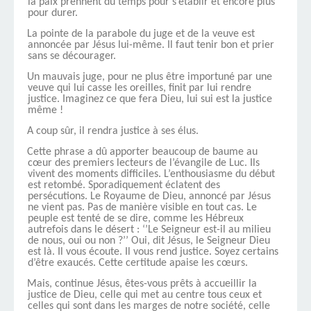
la paix prennent du temps pour s’établir et encore plus
pour durer.
La pointe de la parabole du juge et de la veuve est
annoncée par Jésus lui-même. Il faut tenir bon et prier
sans se décourager.
Un mauvais juge, pour ne plus être importuné par une
veuve qui lui casse les oreilles, finit par lui rendre
justice. Imaginez ce que fera Dieu, lui sui est la justice
même !
A coup sûr, il rendra justice à ses élus.
Cette phrase a dû apporter beaucoup de baume au
cœur des premiers lecteurs de l’évangile de Luc. Ils
vivent des moments difficiles. L’enthousiasme du début
est retombé. Sporadiquement éclatent des
persécutions. Le Royaume de Dieu, annoncé par Jésus
ne vient pas. Pas de manière visible en tout cas. Le
peuple est tenté de se dire, comme les Hébreux
autrefois dans le désert : ‘’Le Seigneur est-il au milieu
de nous, oui ou non ?’’ Oui, dit Jésus, le Seigneur Dieu
est là. Il vous écoute. Il vous rend justice. Soyez certains
d’être exaucés. Cette certitude apaise les cœurs.
Mais, continue Jésus, êtes-vous prêts à accueillir la
justice de Dieu, celle qui met au centre tous ceux et
celles qui sont dans les marges de notre société, celle