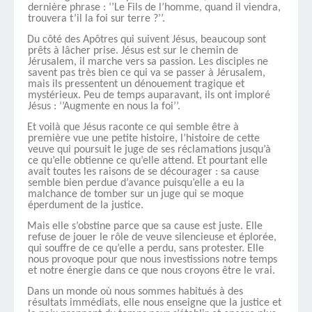
dernière phrase : ‘’Le Fils de l’homme, quand il viendra,
trouvera t’il la foi sur terre ?’’.
Du côté des Apôtres qui suivent Jésus, beaucoup sont
prêts à lâcher prise. Jésus est sur le chemin de
Jérusalem, il marche vers sa passion. Les disciples ne
savent pas très bien ce qui va se passer à Jérusalem,
mais ils pressentent un dénouement tragique et
mystérieux. Peu de temps auparavant, ils ont imploré
Jésus : ‘’Augmente en nous la foi’’.
Et voilà que Jésus raconte ce qui semble être à
première vue une petite histoire, l’histoire de cette
veuve qui poursuit le juge de ses réclamations jusqu’à
ce qu’elle obtienne ce qu’elle attend. Et pourtant elle
avait toutes les raisons de se décourager : sa cause
semble bien perdue d’avance puisqu’elle a eu la
malchance de tomber sur un juge qui se moque
éperdument de la justice.
Mais elle s’obstine parce que sa cause est juste. Elle
refuse de jouer le rôle de veuve silencieuse et éplorée,
qui souffre de ce qu’elle a perdu, sans protester. Elle
nous provoque pour que nous investissions notre temps
et notre énergie dans ce que nous croyons être le vrai.
Dans un monde où nous sommes habitués à des
résultats immédiats, elle nous enseigne que la justice et